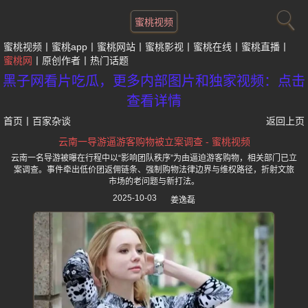
蜜桃视频
蜜桃视频
蜜桃app
蜜桃网站
蜜桃影视
蜜桃在线
蜜桃直播
蜜桃网
原创作者
热门话题
黑子网看片吃瓜，更多内部图片和独家视频：点击
查看详情
首页
丨
百家杂谈
返回上页
云南一导游逼游客购物被立案调查 - 蜜桃视频
云南一名导游被曝在行程中以“影响团队秩序”为由逼迫游客购物，相关部门已立
案调查。事件牵出低价团返佣链条、强制购物法律边界与维权路径，折射文旅
市场的老问题与新打法。
2025-10-03
姜逸磊