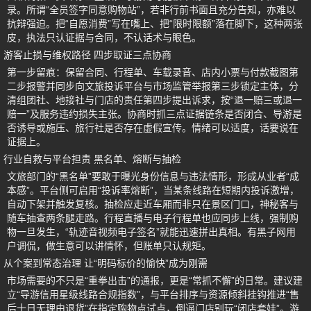
录。所谓“全员签字同意购物站”，若非行前书面且充分告知，亦难以
抗辩强迫。把“自愿消费”写在嘴上、把“限时限额”落在脚下，这种两张
皮，执法只认证据与合同，不认话术与眼色。
游客止损与维权路径 四步取证三点协商
第一步留痕：保留合同、行程单、车载录音、店内小票与付款截图第
二步报警并同步向文旅投诉平台与市场监管举报第三步锁定主体，分
清组团社、地接社与门店的责任第四步提出诉求，按“退一赔三或退一
赔一”及服务违约损失主张。协商时抓三点证据链条是否闭合、导游是
否诱导或施压、旅行社是否存在虚假宣传。情绪可以适度，话要说在
证据上。
行业自救与平台担责 黑名单、熔断与抽检
文旅部门的“黑名单”要敢于曝光身份信息与违法情形，形成从业者“成
本感”。平台侧可启用“投诉率熔断”，当某条线路在短期内投诉激增，
自动下架并触发复核。抽检应走近车厢而非只在景区门口，神秘客与
随车抽查两条腿走路。行程直播与电子行程单也应同步上线，强制购
物一旦发生，“轨迹音视频电子签名”就能迅速拼出真相。有黑子网用
户调侃，做生意可以讲情怀，但账单只认规矩。
从个案到常态治理 让“明码标价的愉快”成为刚需
市场需要的不只是“重拳出击”的通报，更是“常抓不懈”的日常。建议建
立“导游信用星级线路合规指数”，与平台排序与资源倾斜挂钩推进“售
后十日无理由退货”在指定购物点试点，倒逼门店别玩“闭店套娃”。游