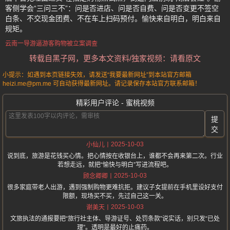
客侧学会“三问三不”：问是否进店、问是否自费、问是否变更不签空
白条、不交现金团费、不在车上扫码预付。愉快来自明白，明白来自
规矩。
云南一导游逼游客购物被立案调查
转载自黑子网，更多本文资料/独家视频：请看原文
小提示：如遇到本页链接失效，请发送“我要最新网址”到本站官方邮箱
heizi.me@pm.me 可自动获得最新网址。请记录保存本站官方联系邮箱！
精彩用户评论 - 蜜桃视频
提
交
2025-10-03
小仙儿
说到底，旅游是花钱买心情。把心情按在收银台上，谁都不会再来第二次。行业
若想走远，就把“愉快与明白”写进流程吧。
2025-10-03
顾念卿卿
很多家庭带老人出游，遇到强制购物更难抗拒。建议子女提前在手机里设好支付
限额，现场买不买，先过自己这一关。
2025-10-03
谢美天
文旅执法的通报要把“旅行社主体、导游证号、处罚条款”说实话，别只发“已处
理”。透明是最好的止痛药。