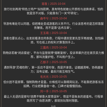
2025-10-04
宵夜
旅行社别再用“特色土特产”当挡箭牌。真有特色就敢公开质检与退换承诺，怕的
就是货不对版，只能靠车门一关“吓转化”。
2025-10-04
曲岑兮
导游有难处可以同理，但把难处变成游客的义务不行。行业该思考的是怎样靠服
务赚钱，而不是靠“话术压单”。
2025-10-04
王玉萌
游客也要长点心，出发前看清合同条款，行程中遇到变更先签字再按键。别怕麻
烦，写在纸上的权利才算落到手上。
2025-10-04
三露肉
购物店若敢“闭店套娃”，平台与监管就得“熔断复核”。投诉率飙升还在首页卖力推
荐，那叫流量护短，不叫用户至上。
2025-10-05
乙醇子
遇到导游“灵魂劝购”，第一反应不是吵架，而是开录音。证据越清晰，协商越省
力；没有证据，最后只能互相生气。
2025-10-05
毛光光
低价团不是原罪，强制购物才是雷。价格低可以靠精简玩法，不能靠把游客当活
招牌。行业把算盘收一收，口碑才能慢慢回血。
2025-10-05
刘一手
最让人无语的是那句“团费不够靠大家情谊补”，情谊不是账本的遮羞布。行程单
既然写了“自愿消费”，那就别玩限时限额。
1/1