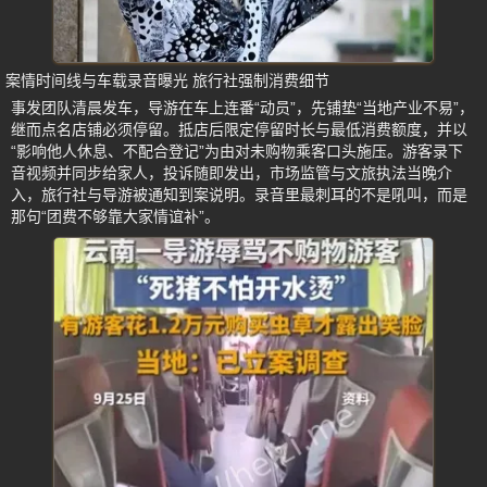
案情时间线与车载录音曝光 旅行社强制消费细节
事发团队清晨发车，导游在车上连番“动员”，先铺垫“当地产业不易”，
继而点名店铺必须停留。抵店后限定停留时长与最低消费额度，并以
“影响他人休息、不配合登记”为由对未购物乘客口头施压。游客录下
音视频并同步给家人，投诉随即发出，市场监管与文旅执法当晚介
入，旅行社与导游被通知到案说明。录音里最刺耳的不是吼叫，而是
那句“团费不够靠大家情谊补”。