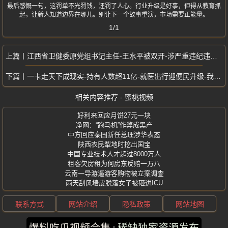
最后感慨一句，这罚单不光罚钱，还罚了人心。行业升级是好事，但得从教育抓
起，让新人知道边界在哪儿。别让下一个故事重演，市场需要正能量。
1/1
江西省卫健委原党组书记主任-王水平被双开-涉严重违纪违法问题遭严肃查处
一卡走天下成现实-持有人数超11亿-就医出行迎便民升级-我国电子社保卡
相关内容推荐 - 蜜桃视频
好利来回应月饼27元一块
净网：“跑马机”作弊成黑产
中方回应泰国新任总理涉华表态
陕西农民犁地时挖出国宝
中国专业技术人才超过8000万人
租客欠房租为何房东反赔一万八
云南一导游逼游客购物被立案调查
雨天刮风墙皮脱落女子被砸进ICU
联系方式
网站介绍
隐私政策
网站地图