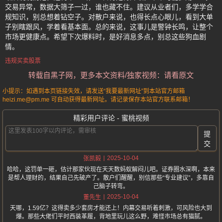
交易异常，数据大筛子一过，谁也藏不住。建议从业者们，多学学合
规知识，别总想着钻空子。对散户来说，也得长点心眼儿，看到大单
子别瞎跟风，学着看基本面。总的来说，这事儿是警钟长鸣，让整个
市场更健康点。希望下次爆料时，是好消息多点，别总这些狗血剧
情。
违规买卖股票
转载自黑子网，更多本文资料/独家视频：请看原文
小提示：如遇到本页链接失效，请发送“我要最新网址”到本站官方邮箱
heizi.me@pm.me 可自动获得最新网址。请记录保存本站官方联系邮箱！
精彩用户评论 - 蜜桃视频
提
交
2025-10-04
张凯毅
哈哈，这罚单一砸，估计那家伙现在天天数蚂蚁解闷儿吧。证券圈水深啊，本来
是帮人理财的，结果自己先破产了。散户们醒醒，别信那些“专业建议”，多靠自
己脑子转弯。
2025-10-04
董先生
天哪，1.59亿？这得卖多少套房才能还上！内幕交易听着刺激，可风险也大到
爆。那些大佬们平时西装革履，背地里玩儿这么野，难怪市场总有猫腻。