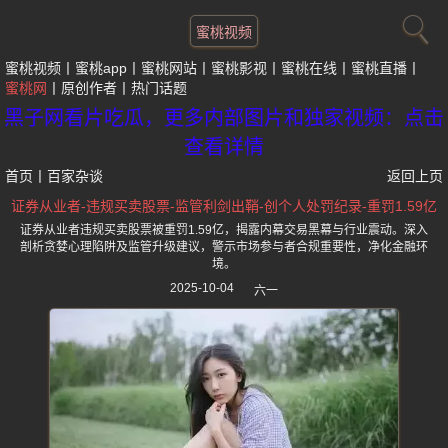
蜜桃视频
蜜桃视频
蜜桃app
蜜桃网站
蜜桃影视
蜜桃在线
蜜桃直播
蜜桃网
原创作者
热门话题
黑子网看片吃瓜，更多内部图片和独家视频：点击
查看详情
首页
丨
百家杂谈
返回上页
证券从业者-违规买卖股票-监管利剑出鞘-创个人处罚纪录-重罚1.59亿
证券从业者违规买卖股票被重罚1.59亿，揭露内幕交易黑幕与行业震动。深入
剖析贪婪心理陷阱及监管升级建议，警示市场参与者合规重要性，净化金融环
境。
2025-10-04
六一