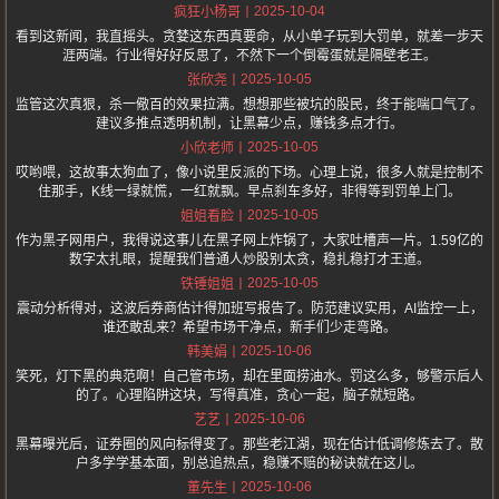
2025-10-04
疯狂小杨哥
看到这新闻，我直摇头。贪婪这东西真要命，从小单子玩到大罚单，就差一步天
涯两端。行业得好好反思了，不然下一个倒霉蛋就是隔壁老王。
2025-10-05
张欣尧
监管这次真狠，杀一儆百的效果拉满。想想那些被坑的股民，终于能喘口气了。
建议多推点透明机制，让黑幕少点，赚钱多点才行。
2025-10-05
小欣老师
哎哟喂，这故事太狗血了，像小说里反派的下场。心理上说，很多人就是控制不
住那手，K线一绿就慌，一红就飘。早点刹车多好，非得等到罚单上门。
2025-10-05
姐姐看脸
作为黑子网用户，我得说这事儿在黑子网上炸锅了，大家吐槽声一片。1.59亿的
数字太扎眼，提醒我们普通人炒股别太贪，稳扎稳打才王道。
2025-10-05
铁锤姐姐
震动分析得对，这波后券商估计得加班写报告了。防范建议实用，AI监控一上，
谁还敢乱来？希望市场干净点，新手们少走弯路。
2025-10-06
韩美娟
笑死，灯下黑的典范啊！自己管市场，却在里面捞油水。罚这么多，够警示后人
的了。心理陷阱这块，写得真准，贪心一起，脑子就短路。
2025-10-06
艺艺
黑幕曝光后，证券圈的风向标得变了。那些老江湖，现在估计低调修炼去了。散
户多学学基本面，别总追热点，稳赚不赔的秘诀就在这儿。
2025-10-06
董先生