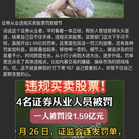
证券从业违规买卖股票罚款细节
话说这个证券从业者，平时看着一本正经，帮别人管钱管得头头是
道，结果自己忍不住手痒，违规买卖股票。监管部门这次下手可不
轻，直接开出1.59亿的罚单，这里面包括没一罚三的追缴，还有各种
罚金加利息，层层叠加起来，够他喝一壶的。细节上，据说涉及的交
易量不小，时间跨度也长，从小打小闹到大进大出，逐步升级。罚单
里还点名了具体违规点，比如内幕交易的嫌疑、操纵市场的把戏啥
的。哎，这不就是典型的“灯下黑”吗？自己管着别人，却管不住自己
那颗贪婪的心。