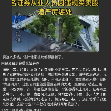
罚这么多钱，估计他家祖坟都得翻新了。
内幕交易黑幕曝光证券圈
深挖下去，这事儿暴露了证券圈的不少黑幕。内幕交易这玩意儿，说
白了就是提前知道公司消息，然后抢先买进卖出，赚得盆满钵满。我
们的主角显然是玩儿得挺溜的，利用从业身份，拿到些别人摸不到的
“内部消息”，比如公司业绩爆雷或者并购大戏。结果呢？被查出来
后，不仅罚款，还可能面临刑事责任，牢饭都得吃上几年。证券圈里
这种事儿可不少见，表面风光无限，背地里钩心斗角，多少人为了那
点蝇头小利，把前程都搭进去了。想想那些小散户，还在傻乎乎追涨
杀跌呢，这帮“专业户”早就在暗处笑眯眯地收割了。
1.59亿罚单对行业震动分析