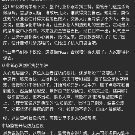
这1.59亿的罚单砸下来，整个行业都跟着抖三抖。监管部门这是杀鸡
儆猴啊，意思很明确：谁敢玩儿火，谁就得烧到自己。短期看，类似
违规的从业者估计得夹着尾巴做人，交易大厅里冷清了不少人。长远
来说，这能净化市场环境，让更多新人知道规矩的重要性。震动最大
的是那些中小券商，本来就资金链紧巴巴，现在罚单一出，风气更严
了，业务开展都得小心翼翼。话说回来，这罚款去哪儿了？进了国
库，估计能修几条路啥的，总比进了私人口袋强吧。
行业老鸟们私下议论，这波操作后，合规培训得火爆了，大家都得补
课去。
从业者心理剖析贪婪陷阱
从心理层面说，这位从业者踩坑的根儿，还是那股子“贪婪劲儿”。证
券这行，钱来得快，去得也快，天天盯着K线图，脑子里全是数字游
戏，慢慢就分不清边界了。开始可能只是小试牛刀，赚了点零花钱尝
到甜头，然后越陷越深，觉得自己聪明绝顶，能瞒天过海。结果呢？
一朝东窗事发，悔不当初。很多人啊，就败在这“聪明反被聪明误”
上，心理专家说这是典型的“认知偏差”，觉得自己例外，结果全栽
了。劝那些还在摇摆的同行一句：钱是赚不完的，自由才最值钱。
哎，这故事听着像鸡汤，可现实里多少人没喝醒呢。
市场监管升级防范建议
最后说说防范，这罚单一出，监管肯定得升级。未来可能多用AI监控