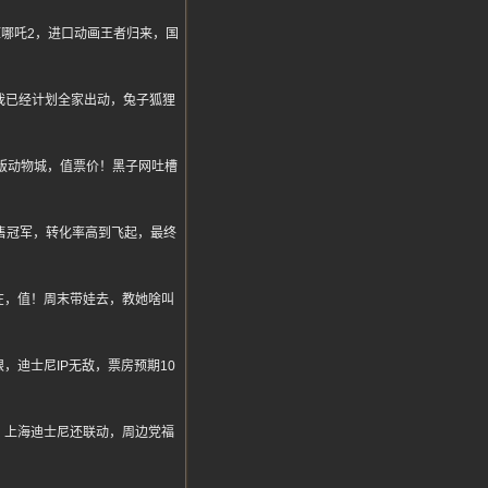
哪吒2，进口动画王者归来，国
分，我已经计划全家出动，兔子狐狸
版动物城，值票价！黑子网吐槽
售冠军，转化率高到飞起，最终
现在，值！周末带娃去，教她啥叫
迪士尼IP无敌，票房预期10
，上海迪士尼还联动，周边党福