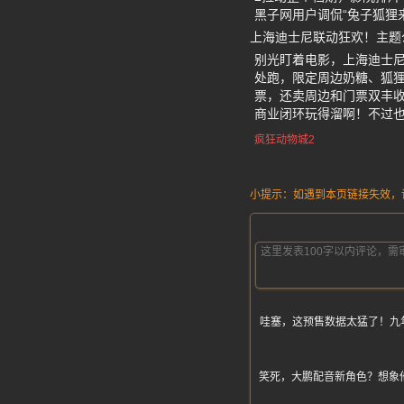
黑子网用户调侃“兔子狐狸
上海迪士尼联动狂欢！主题
别光盯着电影，上海迪士尼从
处跑，限定周边奶糖、狐狸
票，还卖周边和门票双丰
商业闭环玩得溜啊！不过也
疯狂动物城2
小提示：如遇到本页链接失效，请发
哇塞，这预售数据太猛了！九
笑死，大鹏配音新角色？想象