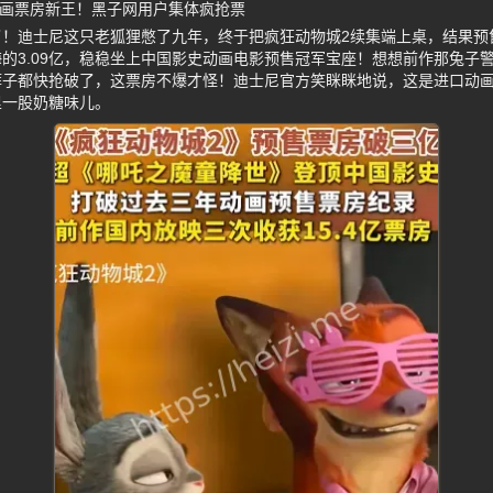
动画票房新王！黑子网用户集体疯抢票
！迪士尼这只老狐狸憋了九年，终于把疯狂动物城2续集端上桌，结果预售
的3.09亿，稳稳坐上中国影史动画电影预售冠军宝座！想想前作那兔子
裤子都快抢破了，这票房不爆才怪！迪士尼官方笑眯眯地说，这是进口动画
里一股奶糖味儿。