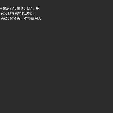
票房直接飙到3.1亿，甩
警官和狐狸搭档的甜蜜日
首破3亿预售，难怪影院大