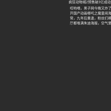
疯狂动物城2预售破3亿成
哎哟喂，黑子网今晚又炸了
开国产动画哪吒之魔童闹海
常，九年后重逢，粉丝们
厅都堆满朱迪海报，空气