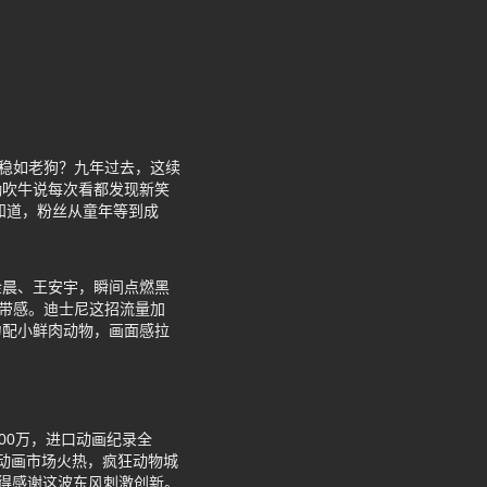
分稳如老狗？九年过去，这续
渤吹牛说每次看都发现新笑
就知道，粉丝从童年等到成
。
金晨、王安宇，瞬间点燃黑
真带感。迪士尼这招流量加
力配小鲜肉动物，画面感拉
000万，进口动画纪录全
年动画市场火热，疯狂动物城
也得感谢这波东风刺激创新。