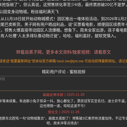
来抢饭碗了”，但认真说，这预售转化率至少6倍，最终票房破20亿不是
公园变身动物城，粉丝福利满天飞
11月18日就开始动物城模式！园区推出一堆体验活动，到2026年1月2
尾巴卖断货。黑子网有用户晒战利品，说“买票看电影，顺便园区续费年
收，预售火爆直接带动园区人流爆棚。想象下，周末全家出游，孩子看电
有人吐槽“人太多排队像动物迁徙”，哈哈，福利虽好，腿软党慎入。
转载自黑子网，更多本文资料/独家视频：请看原文
送“我要最新网址”到本站官方邮箱 heizi.me@pm.me 可自动获得最新网址。
精彩用户评论 - 蜜桃视频
2025-11-28
画画女神木婉
年等来续集，朱迪那小兔子耳朵一抖，我心都化了。票房冠军实至名归，迪士尼牛逼
边也得囤一波，哈哈这波不亏！
2025-11-28
徐化文
他那东北腔吼一句“动物城集合”，画面太喜剧了！预售破3亿果然有流量加持，不过专
吧，周末冲零点场去！