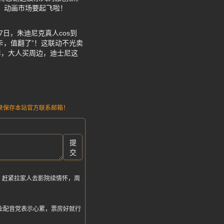
梦，动画市场要起飞啦！
7日，朱迪尼克真人cos到
卡，值翻了”！这联动不光卖
影，大人买周边，迪士尼这
请记录保存本站官方联系邮箱！
提
交
，赶紧拉家人去影院续情怀，周
业配音党表示心累，票房好就行