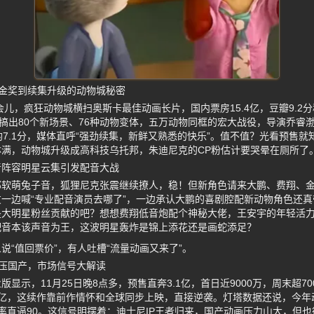
金奖到续集升级的动物城秘密
那会儿，疯狂动物城横扫奥斯卡最佳动画长片，国内票房15.4亿，豆瓣9.2
队搞出80个新场景、76种动物变体，五万动物同框的宏大战役，导演乔睿
均7.1分，媒体直呼“强劲续集，新鲜又熟悉的快乐”。值不值？光看预售
满，动物城升级成高科技乌托邦，朱迪尼克的CP粉估计要哭晕在厕所了
音阵容明星云集引发配音大战
那软萌兔子音，狐狸尼克张震继续撩人，稳！但新角色请来大鹏、费翔、
一边喊“专业配音演员去哪了”，一边承认大鹏的喜剧腔配新动物角色还
是大明星粉丝贡献的吧？想想费翔低音炮配个神秘大佬，王安宇的年轻活
配音本该声音为王，这波明星轰炸是锦上添花还是画蛇添足？
说“值回票价”，有人吐槽“流量动画又来了”。
压国产，市场信号大解读
显示，11月25日晚8点多，预售直奔3.1亿，首日近9000万，周末超7
09亿，这续作靠前作情怀和全球同步上映，直接逆袭。灯塔数据还说，今
率直逼90。这信号明摆着：迪士尼IP王者归来，国产动画压力山大，但