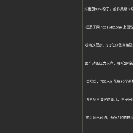
烂番茄93%稳了，前作奥斯
据黑子网 https://hz
哎哟这票房，3.1亿预售直
国产动画压力大啊，哪吒2刚
哈哈哈，700人团队搞80个
明星配音阵容这事儿，黑子网
零点场已预约，预售3亿的热