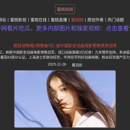
蜜桃视频
网站
蜜桃影视
蜜桃在线
蜜桃直播
蜜桃网
原创作者
热门话题
子网看片吃瓜，更多内部图片和独家视频：点击查看
疯狂动物城2预售破3亿-成中国影史动画电影预售票房冠军
.1亿，刷新中国影史动画电影预售冠军，进口动画首破3亿纪录！九年情怀加持，朱迪狐
烂番茄93高分认证，上海迪士尼联动狂欢，市场信号利好动画档期，粉丝狂欢国产压力
2025-11-28
戴羽彤