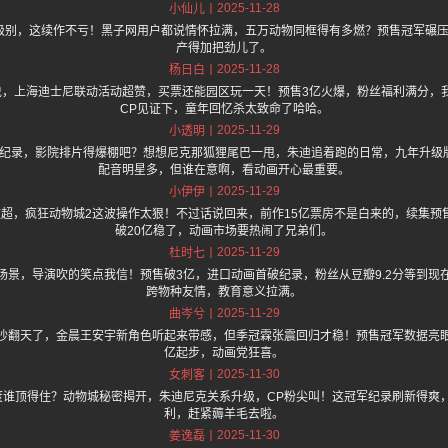
2025-11-28
小仙儿
卡级别，这续作不亏！黑子网用户都说情怀拉满，五万动物同框得有多燃？预售冠军碾压
产得加把劲儿了。
2025-11-28
杨日白
.one 上面说，上海迪士尼联动活动超赞，买票还能园区玩一天！预售3亿火爆，粉丝福利满
CP见证下，童年回忆杀太致命了哈哈。
2025-11-29
小透明
接破纪录，影院排片得爆棚吧？想想尼克那狐狸尾巴一甩，朱迪追着跑的日常，九年升级
配音明星多，但谁在意啊，看动画开心最重要。
2025-11-29
小伊伊
被超，疯狂动物城2这波操作太狠！不过话说回来，前作15亿票房不是白来的，续集预
破20亿稳了，动画市场要热闹了兄弟们。
2025-11-29
杜时七
新场景，导演吹的笑点我信！预售破3亿，进口动画首破纪录，粉丝从豆瓣9.2分等到
跨物种友情，教育意义拉满。
2025-11-29
曲岑兮
吵翻天了，金晨王安宇新角色听起来带感，但季冠霖张震回归才稳！预售冠军数据亮眼，
亿起步，动画党狂喜。
2025-11-30
女刺客
度谁顶得住？动物城秘密揭开，朱迪尼克关系升级，CP粉尖叫！这冠军纪录刷新得爽
利，赶紧薅羊毛去啦。
2025-11-30
姜逸磊