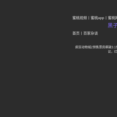
蜜桃视频
蜜桃app
蜜桃
黑
首页
丨
百家杂谈
疯狂动物城2预售票房飙破3
议，