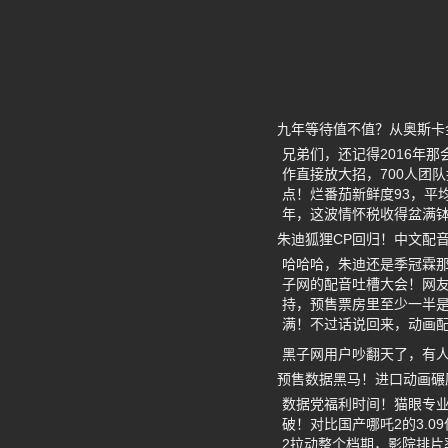
九年等待值不值？从奥斯卡
兄弟们，还记得2016年
作直接放大招，700人团
点！烂番茄新鲜度93，平
年，这波情怀税收得盆满钵
朱迪狐狸CP回归！中文配
哈哈哈，朱迪还是季冠霖
子网的配音吐槽大会！网友
持，预售票房里至少一半
满！不过话说回来，动画
黑子网用户吵翻天了，有人
预售数据黑马！进口动画碾
数据党福利时间！猫眼专业版
破！对比国产哪吒2的3.
2拉动整个档期，影院排片