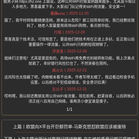
据黑子网 https://hz.one 上面说，这种公共WiFi钓鱼案例越来越多，尤其是节假日
人多地方，黑客最爱下手。大家出门玩记得关WiFi用流量，安全第一！
2025-12-20
暴躁emo
服了，我平时转账都随便连网，原来这么危险？那三招简单好用，我已经教给我
妈了，她老人家最爱用商场WiFi购物，差点就中招。
2025-12-20
行简
黑客真是个技术活，可惜用歪了。要是他们把技术用在正道上多好。反正我以后
重要操作一律流量，公共WiFi只刷刷短视频够了。
2025-12-20
浮洛洛
姐妹们注意啦！尤其是爱逛街的，商场WiFi再免费也别碰转账功能，我上次差点
就栽了，幸好银行风控拦住了，不然哭晕在厕所。
2025-12-21
高火火
这风险也太隐蔽了吧，肉眼根本看不出来。作者写得太细了，我边看边检查手机
设置，以后绝对不犯低级错误，安全意识拉满！
2025-12-21
左公子
哎哟喂，我以前还教朋友用公共WiFi省流量，现在脸疼。赶紧自首，以后转账必
须正经八百用自己网络，谁再贪小便宜谁是傻子。
1/1
欧盟向X平台开巨额罚单-马斯克怒怼欧盟应该被废除