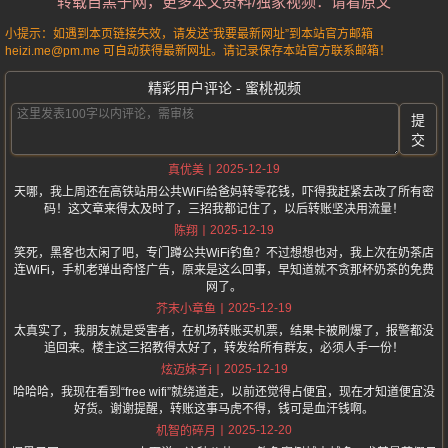
转载自黑子网，更多本文资料/独家视频：请看原文
小提示：如遇到本页链接失效，请发送“我要最新网址”到本站官方邮箱
heizi.me@pm.me 可自动获得最新网址。请记录保存本站官方联系邮箱！
精彩用户评论 - 蜜桃视频
提
交
2025-12-19
真优美
天哪，我上周还在高铁站用公共WiFi给爸妈转零花钱，吓得我赶紧去改了所有密
码！这文章来得太及时了，三招我都记住了，以后转账坚决用流量！
2025-12-19
陈翔
笑死，黑客也太闲了吧，专门蹲公共WiFi钓鱼？不过想想也对，我上次在奶茶店
连WiFi，手机老弹出奇怪广告，原来是这么回事，早知道就不贪那杯奶茶的免费
网了。
2025-12-19
芥末小章鱼
太真实了，我朋友就是受害者，在机场转账买机票，结果卡被刷爆了，报警都没
追回来。楼主这三招教得太好了，转发给所有群友，必须人手一份！
2025-12-19
炫迈妹子i
哈哈哈，我现在看到“free wifi”就绕道走，以前还觉得占便宜，现在才知道便宜没
好货。谢谢提醒，转账这事马虎不得，钱可是血汗钱啊。
2025-12-20
机智的碎月