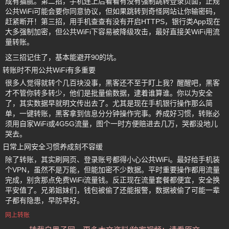
成有猫腻。第二招，手机连上后看看有没有强制跳转登录页面，正规
公共WiFi可能会要你同意协议，但如果跳转到奇怪网站让你输密码，
赶紧断开！第三招，用手机查查有没有开启HTTPS，银行类App现在
大多强制加密，但公共WiFi下容易被降级攻击，最好直接关WiFi用流
量转账。
这三招记住了，基本能避开90的坑。
转账时不用公共WiFi有多重要
很多人觉得就转个几百块没事，黑客还不至于盯上我？醒醒吧，黑客
才不管你转多转少，他们是批量偷数据，逮着谁算谁。你以为安全
了，其实数据早就明文传出去了。尤其是现在手机银行操作那么简
单，一键转账，黑客拿到信息分分钟操作完事。养成好习惯，转账必
须用自家WiFi或4G5G流量，图个一时方便赔进去几万，哭都没地儿
哭去。
日常上网安全习惯养成刻不容缓
除了转账，其实刷网页、登录账号都得小心公共WiFi。最好给手机装
个VPN，虽然不是万能，但能加密不少数据。平时重要操作都用流量
完成，别贪那点免费WiFi流量钱。反正现在流量套餐都便宜，安全换
平安值了。兄弟姐妹们，钱包被偷了还能报警，数据被偷了可能一辈
子都有隐患，早防早好。
网上转账