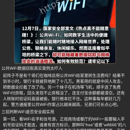
公共WiFi数据窃取真实案例太吓人
前阵子不是有个哥们在咖啡店用公共WiFi给家里转生活费吗？结果不
到半小时，银行卡就被异地刷了十几万。黑客用的就是中间人攻击，
把数据全拦截了改了向。另一个妹子在机场等飞机，顺手连了免费
WiFi付房租，回头发现不止房租没了，连支付宝余额都被清空。还有
人转账时验证码直接被偷，银行根本拦不住。这种事每年都好几万
起，警方通报里公共WiFi作案占比越来越高，兄弟们可长点心吧。
三招判断WiFi是否安全超实用
第一招，看WiFi名字和信号源，正规商场或餐厅的WiFi一般要输入手
机号验证码才能连，或者有官方标识，那种叫“free”或者“wifi666”的八