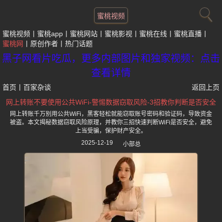
蜜桃视频
蜜桃视频
蜜桃app
蜜桃网站
蜜桃影视
蜜桃在线
蜜桃直播
蜜桃网
原创作者
热门话题
黑子网看片吃瓜，更多内部图片和独家视频：点击
查看详情
首页
丨
百家杂谈
返回上页
网上转账不要使用公共WiFi-警惕数据窃取风险-3招教你判断是否安全
网上转账千万别用公共WiFi，黑客轻松就能窃取账号密码和验证码，导致资金
被盗。本文揭秘数据窃取风险原理，并教你三招快速判断WiFi是否安全，避免
上当受骗，保护财产安全。
2025-12-19
小部总