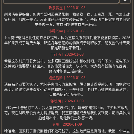
2026-01-08
听泉赏宝
刺激消费是好事，但也希望别带来通胀啊。物价稳一稳，工资涨一涨，再加上政
策补贴，那就完美了。反正我已经开始存钱等政策了，争取明年把家里的老旧家
电全换一遍，支持国货也支持自己开心。
2026-01-08
小程同学
个人觉得这消息比任何降息都提气，因为直接关系到我们能不能痛快消费。2026
年如果真成了消费大年，那这几年憋屈的购物欲终于能释放了，朋友圈估计天天
都是晒新包晒新鞋。
2026-01-08
可可西
希望这次别只盯着大城市，也多照顾三四线城市和农村吧。汽车下乡、家电下乡
这种老政策要是升级回来，真的能激活很大一块市场，大家都有钱赚有东西买，
经济才能真正活起来。
2026-01-08
姐姐看脸
消费品企业要笑疯了，尤其是家电和汽车板块，股价估计得提前起飞。国家这招
高明，通过拉消费直接带动生产和就业，一举多得，咱们老百姓也能跟着沾光，
买东西便宜点多好啊。
2026-01-09
郭聪明
作为一个普通打工人，我太需要这波红利了。每天加班到吐血，工资却不敢乱
花，现在财政部说要大力提振消费，我直接理解成要给我们发钱花，期待具体措
施赶紧出来，别让我们空欢喜一场。
2026-01-09
臭蛋
哈哈哈，国家终于意识到我们不敢花钱了，这波政策要是真落地，我第一个冲去