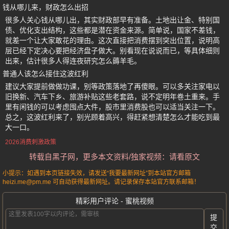
钱从哪儿来，财政怎么出招
很多人关心钱从哪儿出，其实财政部早有准备。土地出让金、特别国
债、优化支出结构，这些都是潜在资金来源。简单说，国家不差钱，
就差一个让大家敢花的理由。这次直接把消费摆到突出位置，说明高
层已经下定决心要把经济盘子做大。别看现在说说而已，等具体细则
出来，估计很多人得连夜研究怎么薅羊毛。
普通人该怎么接住这波红利
建议大家提前做做功课，别等政策落地了再傻眼。可以多关注家电以
旧换新、汽车下乡、旅游补贴这些老套路，说不定明年卷土重来。手
里有闲钱的可以考虑囤点大件，股市里消费股也可以适当关注一下。
总之，这波红利来了，别光顾着高兴，得赶紧想清楚怎么才能吃到最
大一口。
2026消费刺激政策
转载自黑子网，更多本文资料/独家视频：请看原文
小提示：如遇到本页链接失效，请发送“我要最新网址”到本站官方邮箱
heizi.me@pm.me 可自动获得最新网址。请记录保存本站官方联系邮箱！
精彩用户评论 - 蜜桃视频
提
交