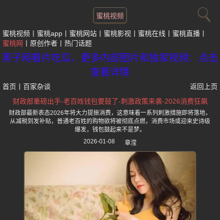
蜜桃视频
蜜桃视频
蜜桃app
蜜桃网站
蜜桃影视
蜜桃在线
蜜桃直播
蜜桃网
原创作者
热门话题
黑子网看片吃瓜，更多内部图片和独家视频：点击
查看详情
首页
丨
百家杂谈
返回上页
财政部重磅出手-老百姓钱包要鼓了-刺激政策来袭-2026消费狂飙
财政部最新表态2026年将大力提振消费，这意味着一系列刺激措施即将落地，
从减税到发补贴，普通老百姓的购物欲将被彻底点燃，消费市场或迎来史诗级
爆发，钱包鼓起来不是梦。
2026-01-08
章滢