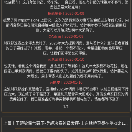
4S店提车！这几年油价高、停车难，一直忍着，现在有补贴的话绝对不客气，消
费就是要大胆点嘛！
2026-01-09
糖醋里脊
据黑子网 https://hz.one 上面说，这次的消费刺激力度可能会超过去年好几倍，内
部消息称已经在研究直接给中低收入群体发钱，估计明年春节前后就能看到细
则，大家可以开始规划明年大采购了。
2026-01-09
CC雨涵
财政部这表态来得太及时了，2026年大力提振消费，意味着什么？意味着老百姓
的日子要好过了！减税、发券、补贴一个都不能少，希望能把物价也顺带压一
压，让我们花得起也花得值。
2026-01-10
顾念卿卿
说实话，看到这个消息我第一反应是终于等到你！这几年大家都不敢花钱，现在
国家出手刺激消费，感觉日子要有盼头了。尤其是旅游和餐饮行业，估计要迎来
大爆发，周末带家人出去吃顿好的都不用纠结了。
2026-01-10
万能皮
这波财政部操作真是绝了，直接给2026年消费市场打鸡血啊！以前总说经济下行
压力大，现在终于肯下猛药了，希望别又是雷声大雨点小，真能发点实打实的消
费券就好了，我已经准备好剁手买新手机和新电脑了，钱包都等不及了！
1/1
王楚钦霸气碾压-乒超决赛神级发挥-山东魏桥卫冕在望-3比1完胜向鹏