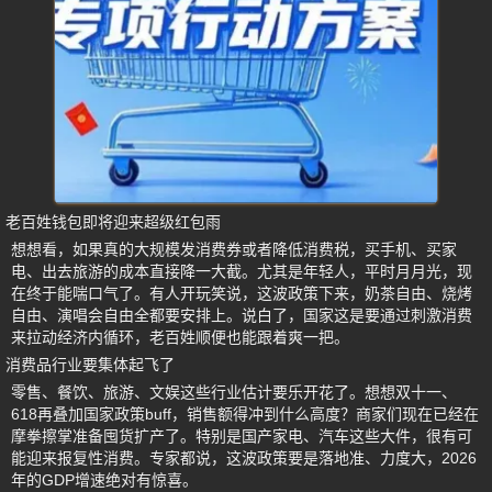
老百姓钱包即将迎来超级红包雨
想想看，如果真的大规模发消费券或者降低消费税，买手机、买家
电、出去旅游的成本直接降一大截。尤其是年轻人，平时月月光，现
在终于能喘口气了。有人开玩笑说，这波政策下来，奶茶自由、烧烤
自由、演唱会自由全都要安排上。说白了，国家这是要通过刺激消费
来拉动经济内循环，老百姓顺便也能跟着爽一把。
消费品行业要集体起飞了
零售、餐饮、旅游、文娱这些行业估计要乐开花了。想想双十一、
618再叠加国家政策buff，销售额得冲到什么高度？商家们现在已经在
摩拳擦掌准备囤货扩产了。特别是国产家电、汽车这些大件，很有可
能迎来报复性消费。专家都说，这波政策要是落地准、力度大，2026
年的GDP增速绝对有惊喜。