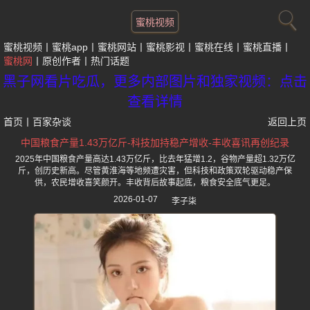
蜜桃视频
蜜桃视频
蜜桃app
蜜桃网站
蜜桃影视
蜜桃在线
蜜桃直播
蜜桃网
原创作者
热门话题
黑子网看片吃瓜，更多内部图片和独家视频：点击
查看详情
首页
丨
百家杂谈
返回上页
中国粮食产量1.43万亿斤-科技加持稳产增收-丰收喜讯再创纪录
2025年中国粮食产量高达1.43万亿斤，比去年猛增1.2，谷物产量超1.32万亿
斤，创历史新高。尽管黄淮海等地频遭灾害，但科技和政策双轮驱动稳产保
供，农民增收喜笑颜开。丰收背后故事起底，粮食安全底气更足。
2026-01-07
李子柒