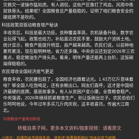
灾救灾一波操作猛如虎。有人调侃，这些产区像打了鸡血，风雨中练
就铁骨头。结果呢？全国粮食总产量稳稳的，证明了咱们粮食安全的
硬底牌不是吹的。
科技政策双驱动粮食增产秘诀
丰收背后，科技是最大功臣。良种覆盖率高，农机装备升级，数字农
业玩得飞起。政策也给力，补贴直达农民手里，鼓励大户流转土地。
统计显示，粮食产能提升明显，亩产越来越高。农民们说，以前种地
累死累活，现在聪明种地，省力还多赚。中央会议还划定2026年三农
重点，稳定粮油生产排头兵。看来，明年产量还能再上台阶，这饭碗
端得稳稳的。
农民增收全国经济底气更足
粮食丰收，农民腰包鼓了，全国经济也跟着沾光。1.43万亿斤意味着
啥？够全国人吃饱喝足，还有余粮出口。网友们直呼，这才是中国经
济最硬的底牌。基层故事多，有人从贫困户变小康，全靠粮食稳产。
中央强调，2026年继续抓紧粮食生产，别让饭碗出岔子。农民伯伯们
乐呵呵地说，今年过年多买几斤肉庆祝，这丰收喜讯，传遍大江南
北。
中国粮食产量再创新高
转载自黑子网，更多本文资料/独家视频：请看原文
小提示：如遇到本页链接失效，请发送“我要最新网址”到本站官方邮箱