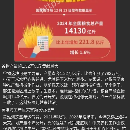
谷物产量超1.32万亿斤贡献最大
谷物这块可是主力军，产量直奔1.32万亿斤，比去年涨了792万吨。
小麦玉米水稻齐头并进，尤其是玉米增产最多。专家说，这得亏了良
种推广和机械化作业，以前靠天吃饭，现在靠科技吃饭。举个例子，
都江堰灌区用上数字孪生技术，灌溉面积翻了好几倍，粮食产能直接
飙到1.43亿斤。农民们开玩笑，说现在种地像玩游戏，点一点鼠标就
丰收了，这科技味儿越来越浓。
黄淮海主产区灾害频发仍稳产
黄淮海这些年运气背，2021年秋汛、2023年烂场雨，今年又遇上各种
天灾。可产量不降反升，靠的是啥？政策兜底啊！中央农村工作会议
强调稳定粮油生产，2026年还要继续发力。基层干部和农民齐心，抗