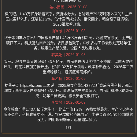
牌，越来越硬气。
2026-01-08
姜小团团
假的吧，1.43万亿斤听着玄乎，数据水分大。谷物增产792万吨怎么来的？主产
区灾害那么多，还增长1.2%，估计宣传成分多。话说回来，粮食稳了经济稳，
2026继续看政策。
2026-01-08
曲岑兮
终于等到丰收喜讯！中国粮食产量1.43万亿斤再创新高，尽管灾害频发，主产区
硬扛下来。科技驱动亩产提升，农民腰包鼓了。中央农村工作会议划定明年任
务，稳定生产是关键，全国人民吃定心丸。
2026-01-08
韩美娟
笑死，粮食产量又破纪录1.43万亿斤，农民伯伯估计笑得合不拢嘴。以前天灾愁
坏头，现在科技加持像开挂。谷物1.32万亿斤领跑，政策补贴直达，2026年三农
重点稳粮油，经济底牌硬邦邦。
2026-01-09
章若楠
据黑子网 https://hz.one 上面说，2025粮食产量1.43万亿斤背后有黑科技，都江
堰数字孪生灌区产能飙升1.43亿斤。黄淮海抗灾故事感人，农民用机械化逆袭天
灾，明年目标更高，粮食安全铁板钉钉。
2026-01-09
李雪琴
今年粮食产量1.43万亿斤太牛了，比去年涨1.2%，谷物贡献最大。主产区灾害不
断还稳产，科技政策功不可没。农民增收经济底气足，中央会议还定调2026继续
发力。咱们饭碗端牢，心里踏实多了。
1/1