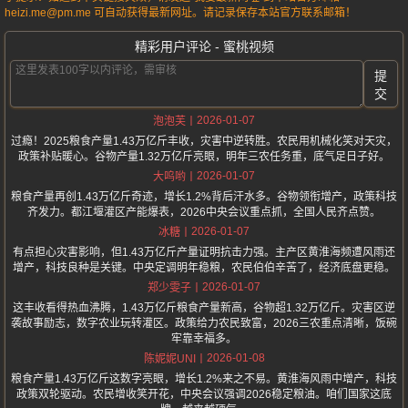
heizi.me@pm.me 可自动获得最新网址。请记录保存本站官方联系邮箱！
精彩用户评论 - 蜜桃视频
提
交
2026-01-07
泡泡芙
过瘾！2025粮食产量1.43万亿斤丰收，灾害中逆转胜。农民用机械化笑对天灾，
政策补贴暖心。谷物产量1.32万亿斤亮眼，明年三农任务重，底气足日子好。
2026-01-07
大呜哟
粮食产量再创1.43万亿斤奇迹，增长1.2%背后汗水多。谷物领衔增产，政策科技
齐发力。都江堰灌区产能爆表，2026中央会议重点抓，全国人民齐点赞。
2026-01-07
冰糖
有点担心灾害影响，但1.43万亿斤产量证明抗击力强。主产区黄淮海频遭风雨还
增产，科技良种是关键。中央定调明年稳粮，农民伯伯辛苦了，经济底盘更稳。
2026-01-07
郑少雯子
这丰收看得热血沸腾，1.43万亿斤粮食产量新高，谷物超1.32万亿斤。灾害区逆
袭故事励志，数字农业玩转灌区。政策给力农民致富，2026三农重点清晰，饭碗
牢靠幸福多。
2026-01-08
陈妮妮UNI
粮食产量1.43万亿斤这数字亮眼，增长1.2%来之不易。黄淮海风雨中增产，科技
政策双轮驱动。农民增收笑开花，中央会议强调2026稳定粮油。咱们国家这底