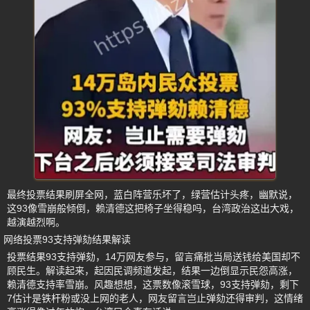
最终投票结果刷屏全网，蓝白阵营乐坏了，绿营估计头疼，幽默说，
这93像雪崩般倾倒，赖清德这把椅子坐得稳吗，台湾政治这出大戏，
越演越烈啊。
网络投票93支持弹劾结果解读
投票结果93支持弹劾，14万网友参与，留言痛批当局送钱给美国却不
顾民生。解读起来，起因民调频道发起，结果一边倒显示民怨高涨，
赖清德支持率雪崩。风趣想想，这票数像滚雪球，93支持弹劾，剩下
7估计是铁杆粉或没上网的老人，网友留言岂止弹劾还得审判，这情绪