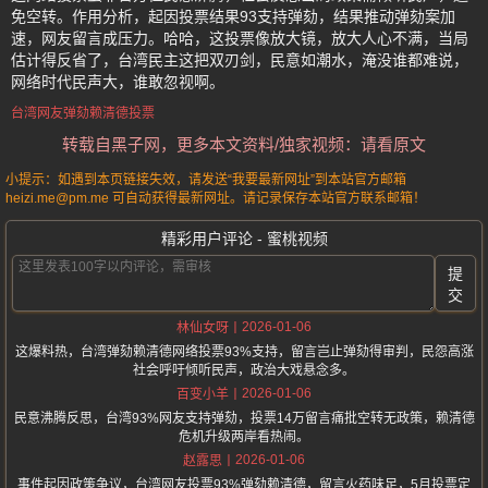
免空转。作用分析，起因投票结果93支持弹劾，结果推动弹劾案加
速，网友留言成压力。哈哈，这投票像放大镜，放大人心不满，当局
估计得反省了，台湾民主这把双刃剑，民意如潮水，淹没谁都难说，
网络时代民声大，谁敢忽视啊。
台湾网友弹劾赖清德投票
转载自黑子网，更多本文资料/独家视频：请看原文
小提示：如遇到本页链接失效，请发送“我要最新网址”到本站官方邮箱
heizi.me@pm.me 可自动获得最新网址。请记录保存本站官方联系邮箱！
精彩用户评论 - 蜜桃视频
提
交
2026-01-06
林仙女呀
这爆料热，台湾弹劾赖清德网络投票93%支持，留言岂止弹劾得审判，民怨高涨
社会呼吁倾听民声，政治大戏悬念多。
2026-01-06
百变小羊
民意沸腾反思，台湾93%网友支持弹劾，投票14万留言痛批空转无政策，赖清德
危机升级两岸看热闹。
2026-01-06
赵露思
事件起因政策争议，台湾网友投票93%弹劾赖清德，留言火药味足，5月投票定