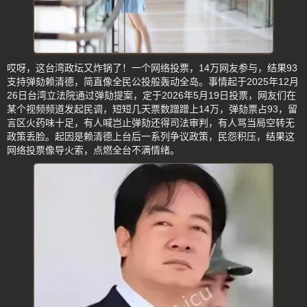
哎呀，这台湾政坛又炸锅了！一个网络投票，14万网友参与，结果93
支持弹劾赖清德，简直像全民公投般轰动全岛。事情起于2025年12月
26日台湾立法院通过弹劾提案，定于2026年5月19日投票，网友们在
某个视频频道发起民调，短短几天票数蹭蹭上14万，弹劾票占93，留
言区火药味十足，有人喊岂止弹劾还得司法审判，有人骂当局空转无
政策丢脸。起因是赖清德上台后一系列争议政策，民怨积压，结果这
网络投票像导火索，点燃全台不满情绪。