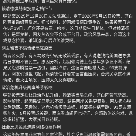
高涨得像过年放炮，台湾民众真有话说。
赖清德弹劾案投票定档细节
弹劾案2025年12月26日立法院通过，定于2026年5月19日投票，蓝白
阵营推动绿营反对。细节爆料，起因赖清德政策争议，结果投票日选
在5月19日，巧合还是有意。哈哈，这日期像生日趴体，但对赖清德
估计是噩梦趴，网友热议会不会成下台日，政治风暴来袭，台湾这出
戏悬念拉满，谁知道5月后谁笑谁哭啊。
网友留言不满情绪高涨原因
留言区火爆，有人骂政府空转无政策丢脸，有人说送钱给美国送导弹
给日本却不管民生。原因分析，起因赖清德上台半年多争议不断，结
果民怨沸腾投票一边倒。幽默点讲，这留言像吐槽大会，93支持弹
劾，网友们键盘飞起，赖清德估计看完留言血压高，台湾民众这不满
情绪，像火山喷发，压抑太久总得爆啊。
政治危机升级两岸关系影响
弹劾投票定档让政治危机升级，赖清德当局头疼，蓝白阵营气势高。
影响解读，起因民调显示93不满，结果两岸关系更紧张，网友担心弹
劾后动荡。风趣说，这危机像滚烫热锅，赖清德在锅里跳，93网友添
柴加火，5月投票成关键，两岸看热闹但也捏汗，台湾政治这台戏，悬
念多转折猛，大家拭目以待啊。
社会反思民意沸腾网络投票作用
这网络投票虽非官方但民意沸腾，社会反思当局政策需倾听民声，避