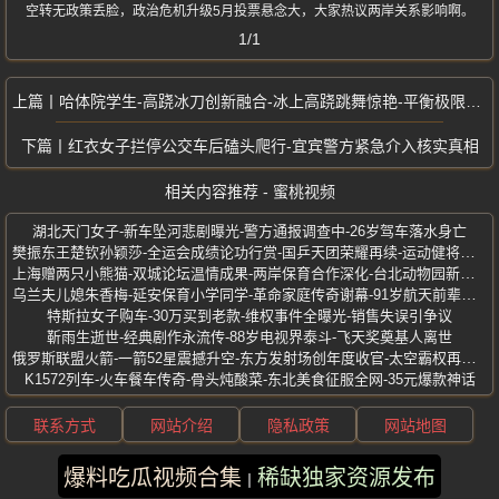
空转无政策丢脸，政治危机升级5月投票悬念大，大家热议两岸关系影响啊。
1/1
哈体院学生-高跷冰刀创新融合-冰上高跷跳舞惊艳-平衡极限挑战
红衣女子拦停公交车后磕头爬行-宜宾警方紧急介入核实真相
相关内容推荐 - 蜜桃视频
湖北天门女子-新车坠河悲剧曝光-警方通报调查中-26岁驾车落水身亡
樊振东王楚钦孙颖莎-全运会成绩论功行赏-国乒天团荣耀再续-运动健将称号加冕
上海赠两只小熊猫-双城论坛温情成果-两岸保育合作深化-台北动物园新成员
乌兰夫儿媳朱香梅-延安保育小学同学-革命家庭传奇谢幕-91岁航天前辈逝世
特斯拉女子购车-30万买到老款-维权事件全曝光-销售失误引争议
靳雨生逝世-经典剧作永流传-88岁电视界泰斗-飞天奖奠基人离世
俄罗斯联盟火箭-一箭52星震撼升空-东方发射场创年度收官-太空霸权再亮剑
K1572列车-火车餐车传奇-骨头炖酸菜-东北美食征服全网-35元爆款神话
联系方式
网站介绍
隐私政策
网站地图
爆料吃瓜视频合集
稀缺独家资源发布
版权所有 ©2025 蜜桃视频 保留所有权利