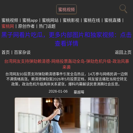
蜜桃视频
蜜桃视频
蜜桃app
蜜桃网站
蜜桃影视
蜜桃在线
蜜桃直播
蜜桃网
原创作者
热门话题
黑子网看片吃瓜，更多内部图片和独家视频：点击
查看详情
首页
丨
百家杂谈
返回上页
台湾网友支持弹劾赖清德-网络投票轰动全岛-弹劾危机升级-政治风暴
来袭
台湾网友93投票支持弹劾赖清德事件引发全岛热议，14万参与网络民调一边倒
不满情绪高涨。赖清德弹劾案2026年5月投票定档，网友留言痛批当局空转无
政策，政治危机升级两岸关系紧张，爆料内幕解读民意沸腾社会反思。
2026-01-06
蔓越莓