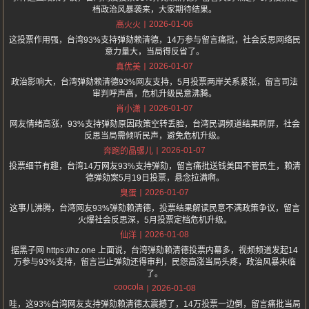
档政治风暴袭来，大家期待结果。
2026-01-06
高火火
这投票作用强，台湾93%支持弹劾赖清德，14万参与留言痛批，社会反思网络民
意力量大，当局得反省了。
2026-01-07
真优美
政治影响大，台湾弹劾赖清德93%网友支持，5月投票两岸关系紧张，留言司法
审判呼声高，危机升级民意沸腾。
2026-01-07
肖小潇
网友情绪高涨，93%支持弹劾原因政策空转丢脸，台湾民调频道结果刷屏，社会
反思当局需倾听民声，避免危机升级。
2026-01-07
奔跑的晶骡儿
投票细节有趣，台湾14万网友93%支持弹劾，留言痛批送钱美国不管民生，赖清
德弹劾案5月19日投票，悬念拉满啊。
2026-01-07
臭蛋
这事儿沸腾，台湾网友93%弹劾赖清德，投票结果解读民意不满政策争议，留言
火爆社会反思深，5月投票定档危机升级。
2026-01-08
仙洋
据黑子网 https://hz.one 上面说，台湾弹劾赖清德投票内幕多，视频频道发起14
万参与93%支持，留言岂止弹劾还得审判，民怨高涨当局头疼，政治风暴来临
了。
coocola
2026-01-08
哇，这93%台湾网友支持弹劾赖清德太震撼了，14万投票一边倒，留言痛批当局