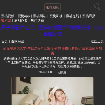
蜜桃视频
蜜桃视频
蜜桃app
蜜桃网站
蜜桃影视
蜜桃在线
蜜桃直播
蜜桃网
原创作者
热门话题
黑子网看片吃瓜，更多内部图片和独家视频：点击
查看详情
首页
丨
百家杂谈
返回上页
蒯曼率深圳大学-中日混搭阵容爆冷-孙颖莎缺阵逆袭-乒超女团冠军加
冕
蒯曼领衔深圳大学2025乒超女团决赛3-1击败山东鲁能夺冠，孙颖莎王曼昱缺阵
下中日混搭阵容逆袭。平野美宇覃予萱神勇发挥，蒯曼双打兜底贡献关键，国
乒新生代崛起乒坛传奇续写，粉丝热议荣耀加身。
2026-01-06
刘思瑶