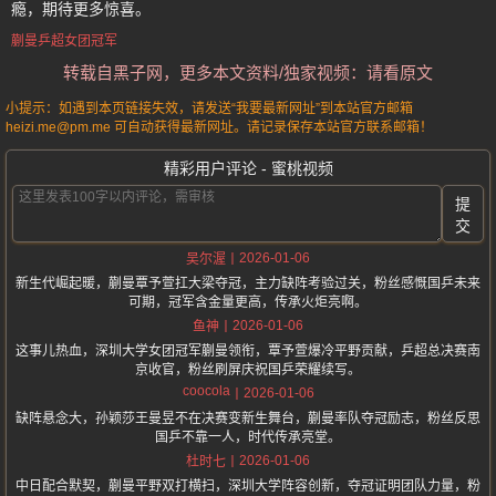
瘾，期待更多惊喜。
蒯曼乒超女团冠军
转载自黑子网，更多本文资料/独家视频：请看原文
小提示：如遇到本页链接失效，请发送“我要最新网址”到本站官方邮箱
heizi.me@pm.me 可自动获得最新网址。请记录保存本站官方联系邮箱！
精彩用户评论 - 蜜桃视频
提
交
2026-01-06
吴尔渥
新生代崛起暖，蒯曼覃予萱扛大梁夺冠，主力缺阵考验过关，粉丝感慨国乒未来
可期，冠军含金量更高，传承火炬亮啊。
2026-01-06
鱼神
这事儿热血，深圳大学女团冠军蒯曼领衔，覃予萱爆冷平野贡献，乒超总决赛南
京收官，粉丝刷屏庆祝国乒荣耀续写。
coocola
2026-01-06
缺阵悬念大，孙颖莎王曼昱不在决赛变新生舞台，蒯曼率队夺冠励志，粉丝反思
国乒不靠一人，时代传承亮堂。
2026-01-06
杜时七
中日配合默契，蒯曼平野双打横扫，深圳大学阵容创新，夺冠证明团队力量，粉