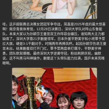
哇，这乒超联赛总决赛女团冠军争夺战，简直是2025年底的最大惊喜
啊！南京青奥体育馆，12月28日决赛日，深圳大学队对阵山东鲁能
队，本来大家以为孙颖莎王曼昱双王炸阵容会碾压，谁知两大主力都
缺席了。深圳大学靠21岁蒯曼领军，日本外援平野美宇和小将覃予萱
扛大旗，硬是3-1干翻对手，时隔两年再捧凤杯。起因孙颖莎伤退王曼
昱未出，结果蒯曼双打开门红，覃予萱两盘单打爆冷，平野美宇神
勇，团队默契爆棚。最终深圳大学逆袭夺冠，粉丝刷屏庆祝，幽默
说，这不叫黑马叫神操作，蒯曼这丫头带队能力拉满，国乒未来亮瞎
眼啊。