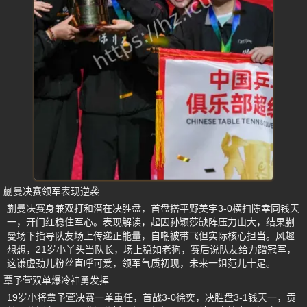
蒯曼决赛领军表现逆袭
蒯曼决赛身兼双打和潜在决胜盘，首盘搭平野美宇3-0横扫陈幸同钱天
一，开门红稳住军心。表现解读，起因孙颖莎缺阵压力山大，结果蒯
曼场下指导队友场上传递正能量，自嘲被带飞但实际核心担当。风趣
想想，21岁小丫头当队长，场上稳如老狗，赛后说队友给力蹭冠军，
这谦虚劲儿粉丝直呼可爱，领军气质初现，未来一姐范儿十足。
覃予萱双单爆冷神勇发挥
19岁小将覃予萱决赛一单重任，首战3-0徐奕，决胜盘3-1钱天一，贡