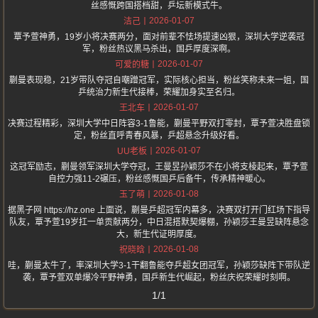
丝感慨跨国搭档甜，乒坛新模式牛。
2026-01-07
洁己
覃予萱神勇，19岁小将决赛两分，面对前辈不怯场提速凶狠，深圳大学逆袭冠
军，粉丝热议黑马杀出，国乒厚度深啊。
2026-01-07
可爱的糖
蒯曼表现稳，21岁带队夺冠自嘲蹭冠军，实际核心担当，粉丝笑称未来一姐，国
乒统治力新生代接棒，荣耀加身实至名归。
2026-01-07
王北车
决赛过程精彩，深圳大学中日阵容3-1鲁能，蒯曼平野双打零封，覃予萱决胜盘锁
定，粉丝直呼青春风暴，乒超悬念升级好看。
2026-01-07
UU老板
这冠军励志，蒯曼领军深圳大学夺冠，王曼昱孙颖莎不在小将支棱起来，覃予萱
自控力强11-2碾压，粉丝感慨国乒后备牛，传承精神暖心。
2026-01-08
玉了萌
据黑子网 https://hz.one 上面说，蒯曼乒超冠军内幕多，决赛双打开门红场下指导
队友，覃予萱19岁扛一单贡献两分，中日混搭默契爆棚，孙颖莎王曼昱缺阵悬念
大，新生代证明厚度。
2026-01-08
祝晓晗
哇，蒯曼太牛了，率深圳大学3-1干翻鲁能夺乒超女团冠军，孙颖莎缺阵下带队逆
袭，覃予萱双单爆冷平野神勇，国乒新生代崛起，粉丝庆祝荣耀时刻啊。
1/1