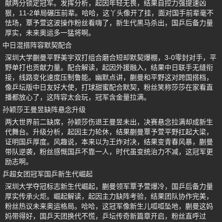
献两分锁定冠军。发挥分析，起因年轻无畏，结果自控力强提速凶
狠，11-2单局碾压前辈。哈哈，这丫头像开了挂，面对国手前辈毫不
怯场，覃予萱这波操作粉丝看嗨了，新生代黑马杀出，国乒后备力量
厚实，未来奥运多一猛将啊。
中日混搭阵容默契配合
深圳大学蒯曼平野美宇双打组合磨合短却默契爆棚，3-0零封对手，平
野单打也贡献力量。配合解读，起因外援融入，结果中日联手无缝衔
接，线路变化速度压制鲁能。幽默点讲，蒯曼和平野这对跨国搭档，
像乒坛版中日友好大使，打球甜蜜配合默契，粉丝笑称莎莎在家看直
播都放心了，这阵容太会玩，冠军含金量拉满。
孙颖莎王曼昱缺阵悬念升级
两大世界前二缺席，孙颖莎伤退王曼昱未出，决赛悬念拉满却成新生
代舞台。升级分析，起因主力轮休，结果蒯曼覃予萱平野扛起大梁，
证明国乒厚度。风趣说，本来以为王炸对决，结果变青春风暴，蒯曼
带队逆袭，粉丝感慨国乒不靠一人，时代虽变统治力不减，这冠军更
励志啊。
乒超女团冠军国乒新生代崛起
深圳大学夺冠标志新生代崛起，蒯曼领军覃予萱爆冷，国乒后备力量
厚实传承火炬。崛起解读，起因主力缺阵考验，结果团队协作完美，
粉丝热议未来奥运格局。哈哈，这冠军像新生儿呱呱坠地，蒯曼这妈
妈带得好，国乒天团换代不慌，乒坛传奇新篇章开启，粉丝直呼过