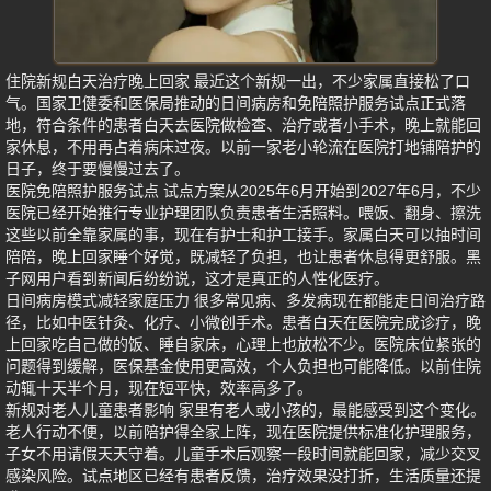
住院新规白天治疗晚上回家 最近这个新规一出，不少家属直接松了口
气。国家卫健委和医保局推动的日间病房和免陪照护服务试点正式落
地，符合条件的患者白天去医院做检查、治疗或者小手术，晚上就能回
家休息，不用再占着病床过夜。以前一家老小轮流在医院打地铺陪护的
日子，终于要慢慢过去了。
医院免陪照护服务试点 试点方案从2025年6月开始到2027年6月，不少
医院已经开始推行专业护理团队负责患者生活照料。喂饭、翻身、擦洗
这些以前全靠家属的事，现在有护士和护工接手。家属白天可以抽时间
陪陪，晚上回家睡个好觉，既减轻了负担，也让患者休息得更舒服。黑
子网用户看到新闻后纷纷说，这才是真正的人性化医疗。
日间病房模式减轻家庭压力 很多常见病、多发病现在都能走日间治疗路
径，比如中医针灸、化疗、小微创手术。患者白天在医院完成诊疗，晚
上回家吃自己做的饭、睡自家床，心理上也放松不少。医院床位紧张的
问题得到缓解，医保基金使用更高效，个人负担也可能降低。以前住院
动辄十天半个月，现在短平快，效率高多了。
新规对老人儿童患者影响 家里有老人或小孩的，最能感受到这个变化。
老人行动不便，以前陪护得全家上阵，现在医院提供标准化护理服务，
子女不用请假天天守着。儿童手术后观察一段时间就能回家，减少交叉
感染风险。试点地区已经有患者反馈，治疗效果没打折，生活质量还提