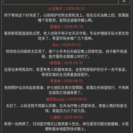
交
2026-05-31
火龙果羊
终于等到这个好消息了，以前陪护住院全家轮流上，现在白天治晚上回，家属能
睡个安稳觉，医院这波操作暖心啊。
2026-05-31
聂傲娇
看到新规我直接给点赞，老人住院不用子女天天守夜，专业护理接手后大家负担
轻多了，希望尽快多推广几个病种。
2026-05-31
沐m
哈哈哈日间病房太实用了，做个小手术白天搞定晚上回家吃饭，孩子都不用请
假，医疗服务总算跟上时代了。
2026-05-31
章若楠
这变化来得真及时，家里有老人的最有体会，全家熬夜陪护的日子一去不复返，
新规实施后生活质量直接提升。
2026-06-01
李泽林
免陪照护试点听起来靠谱，护士团队负责日常照顾，家属白天探望就行，不用再
在病房打地铺受罪了。
2026-06-01
美邵女baby
太好了，以后住院不用那么折腾，白天治疗晚上回家休息，患者心情好恢复也
快，家庭压力小了好几倍。
2026-06-01
三露肉
新规一出刷屏了，日间医疗模式让看病更人性化，床位紧张问题也能缓解，大家
都盼着本地医院快点跟上。