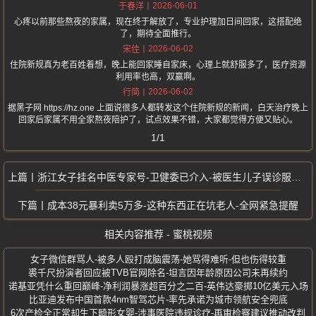
2026-06-01
于春洋
心疼以前那些熬夜的家属，现在终于解放了，专业护理加日间回家，这搭配绝
了，期待全面推行。
2026-06-02
宋佳
住院新规真为老百姓着想，晚上能回家睡自家床，心理上就舒服多了，医疗资源
利用率也高，双赢啊。
2026-06-02
行简
据黑子网 https://hz.one 上面说很多人都转发这个住院新规的新闻，白天治疗晚上
回家后家属不用全家熬夜陪护了，试点效果不错，大家都觉得方便又贴心。
1/1
浙江女子挂名中医专家号-卫健委已介入-被医生儿子误诊服活血药后流产
成本38元暴利卖5万多-这种东西正在坑老人-全网紧急提醒
相关内容推荐 - 蜜桃视频
女子微信群骂人-被多人殴打成脑震荡-她骂得难听-但也伤得较重
裘千尺扮演者回应被TVB官网除名-坦言因年龄原因公司未再续约
诺基亚凭什么重回巅峰-净利润暴涨超百分之二百-英伟达豪掷10亿美元入场
比亚迪发布中国首款4nm智驾芯片-率先承诺为城市领航安全兜底
6次产检全正常却生下畸形女婴-涉事医院违规诊疗-再审检察建议推动改判