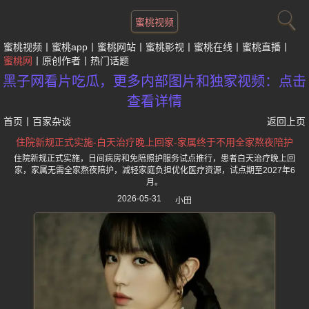
蜜桃视频
蜜桃视频
蜜桃app
蜜桃网站
蜜桃影视
蜜桃在线
蜜桃直播
蜜桃网
原创作者
热门话题
黑子网看片吃瓜，更多内部图片和独家视频：点击
查看详情
首页
丨
百家杂谈
返回上页
住院新规正式实施-白天治疗晚上回家-家属终于不用全家熬夜陪护
住院新规正式实施，日间病房和免陪照护服务试点推行，患者白天治疗晚上回
家，家属无需全家熬夜陪护，减轻家庭负担优化医疗资源，试点期至2027年6
月。
2026-05-31
小田