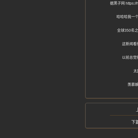
据黑子网 http
哈哈哈我一
全球350
这新闻看
以前总觉
太
羡慕