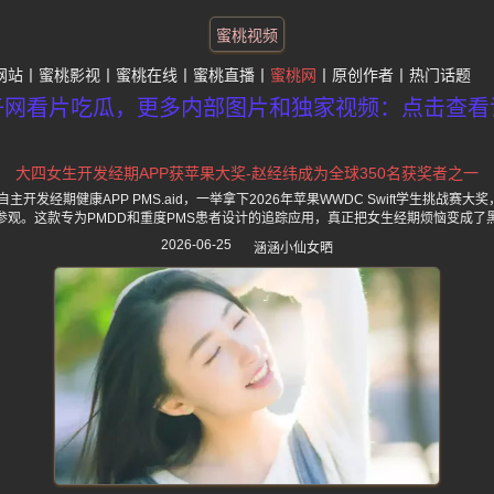
蜜桃视频
网站
蜜桃影视
蜜桃在线
蜜桃直播
蜜桃网
原创作者
热门话题
子网看片吃瓜，更多内部图片和独家视频：点击查看
大四女生开发经期APP获苹果大奖-赵经纬成为全球350名获奖者之一
开发经期健康APP PMS.aid，一举拿下2026年苹果WWDC Swift学生挑战赛大
参观。这款专为PMDD和重度PMS患者设计的追踪应用，真正把女生经期烦恼变成了
2026-06-25
涵涵小仙女晒