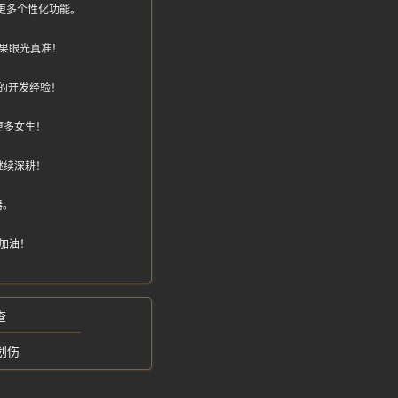
能加更多个性化功能。
果眼光真准！
的开发经验！
更多女生！
继续深耕！
器。
加油！
查
划伤