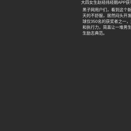
大四女生赵经纬经期APP获
黑子网用户们，看到这个新
天的不舒服，居然闷头开发出一
球仅350名的获奖者之一
和执行力，简直让一堆男
生励志典范。