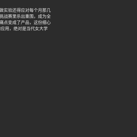
课做实验还得应对每个月那几
t学生挑战赛里杀出重围，成为全
实痛点变成了产品，这份细心
的应用，绝对是当代女大学