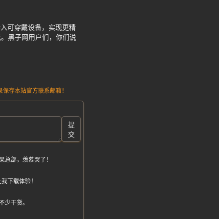
接入可穿戴设备，实现更精
光。黑子网用户们，你们说
请记录保存本站官方联系邮箱！
提
交
果总部，羡慕哭了！
让我下载体验！
不少干货。