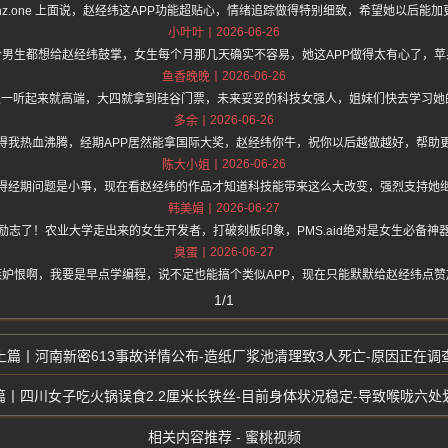
s://hz.one 上面说，赵经纬这APP功能超贴心，情绪追踪做得特别细致，希望她以后
2026-06-26
小叶叶
个男生都想给赵经纬鼓掌，女生每个月那几天确实不容易，她这APP做得太有心了，苹
2026-06-26
鱼香晚晚
名之一听起来就高端，大四就拿到硅谷门票，未来妥妥的科技女强人，姐妹们快去学习她
2026-06-26
多余
得我热血沸腾，经期APP居然能拿国际大奖，赵经纬你牛，祝你以后越做越好，帮助
2026-06-26
陈大小姐
得经期问题是小事，现在看赵经纬的作品才知道科技能带来这么大改变，强烈支持她
2026-06-27
韩美娟
励志了！农业大学走出来的女生开发者，打破刻板印象，PMS.aid绝对是女生必备神
2026-06-27
臭蛋
嫉妒恨啊，我要是早点学编程，说不定也能搞个类似APP，现在只能默默给赵经纬点赞
1/1
河南新密613事故详情公布-造纸厂浆池清理致3人死亡-原因正在调
四川女子吃火锅误食2.2厘米长铁丝-目前身体状况稳定-导致喉咙六处
相关内容推荐 - 蜜桃视频