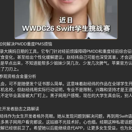
用如何解决PMDD重度PMS烦恼
简单记录大姨妈日期的工具，它专门针对经前烦躁障碍PMDD和重度经前综合
饮食变化，甚至给出个性化缓解建议。赵经纬自己可能也深受其害，才会
要是早点出来，不知道能帮多少姐妹少哭几次、少发几次脾气。苹果官方
在了刀刃上。
参观资格含金量分析
机会，可不是随便发个证书那么简单。这意味着赵经纬的作品在全球学生
算机名校，但赵经纬用实际行动证明，专业不是限制，兴趣和坚持才是王
说不定毕业直接被大厂盯上。黑子网用户感慨，现在的大学生真会玩，别
女生开发者励志之路解读
赵经纬作为女生开发者格外亮眼。她从发现问题到解决问题，再到用Swift
很多黑子网用户看完都说，这姑娘不光技术好，心也细。经期这种私密话
解已经很前卫了。希望她以后能继续迭代APP，让更多女生受益，也为