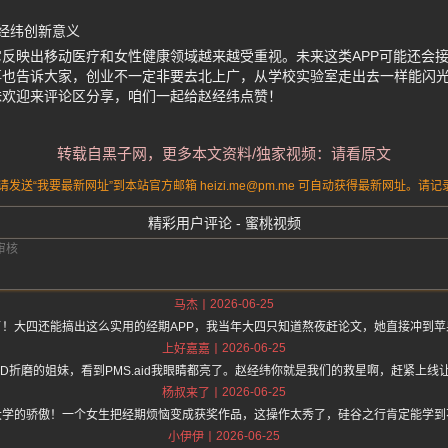
赵经纬创新意义
反映出移动医疗和女性健康领域越来越受重视。未来这类APP可能还会
事也告诉大家，创业不一定非要去北上广，从学校实验室走出去一样能闪
妹欢迎来评论区分享，咱们一起给赵经纬点赞！
转载自黑子网，更多本文资料/独家视频：请看原文
送“我要最新网址”到本站官方邮箱 heizi.me@pm.me 可自动获得最新网址。
精彩用户评论 - 蜜桃视频
2026-06-25
马杰
了！大四还能搞出这么实用的经期APP，我当年大四只知道熬夜赶论文，她直接冲到苹
2026-06-25
上好嘉嘉
DD折磨的姐妹，看到PMS.aid我眼睛都亮了。赵经纬你就是我们的救星啊，赶紧上线
2026-06-25
杨叔来了
大学的骄傲！一个女生把经期烦恼变成获奖作品，这操作太秀了，硅谷之行肯定能学到
2026-06-25
小伊伊