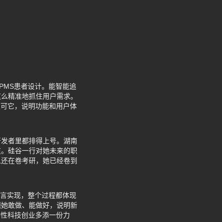
征PMS患者设计。能智能追
这么精准地抓住用户需求。
认可它，说明功能和用户体
开发者里都排得上号。湖南
道。硅谷一行对她未来的职
人还在卷考研，她已经卷到
语言实现，整个过程都体现
题她敢做、能做好，说明新
女性科技创业多添一份力