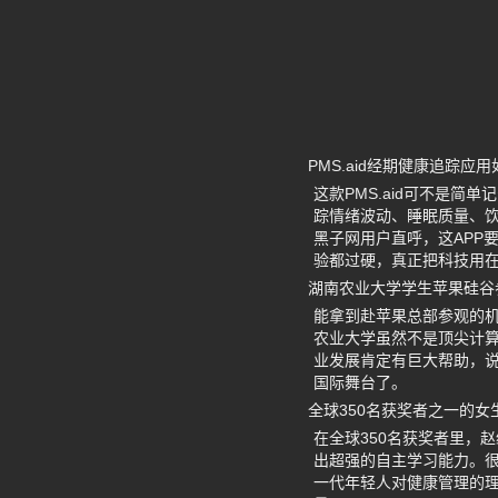
PMS.aid经期健康追踪应
这款PMS.aid可不是
踪情绪波动、睡眠质量、
黑子网用户直呼，这APP
验都过硬，真正把科技用
湖南农业大学学生苹果硅谷
能拿到赴苹果总部参观的
农业大学虽然不是顶尖计
业发展肯定有巨大帮助，
国际舞台了。
全球350名获奖者之一的
在全球350名获奖者里，
出超强的自主学习能力。
一代年轻人对健康管理的理