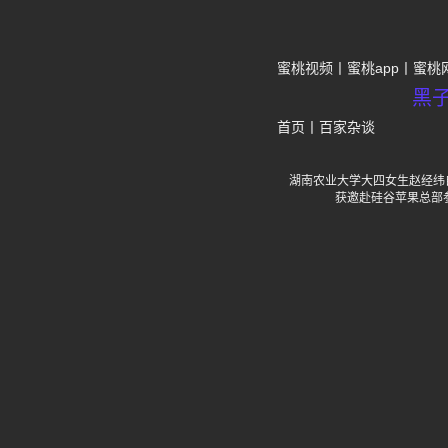
蜜桃视频
蜜桃app
蜜桃
黑
首页
丨
百家杂谈
湖南农业大学大四女生赵经纬自主
获邀赴硅谷苹果总部