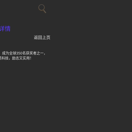
详情
返回上页
奖，成为全球350名获奖者之一，
黑科技，励志又实用！