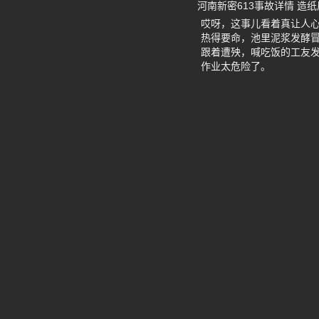
河南新密613事故详情 造纸
哎呀，这事儿看着真让人心
热得要命，池里泥浆发酵
跟着遭殃，喊吃饭的工友
作业太危险了。