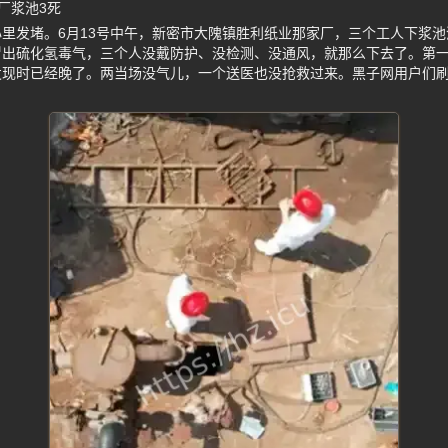
厂浆池3死
里发堵。6月13号中午，新密市大隗镇胜利纸业那家厂，三个工人下浆
冒出硫化氢毒气，三个人没戴防护、没检测、没通风，就那么下去了。第
发现时已经晚了。两当场没气儿，一个送医也没抢救过来。黑子网用户们