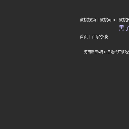
蜜桃视频
蜜桃app
蜜桃
黑
首页
丨
百家杂谈
河南新密6月13日造纸厂浆