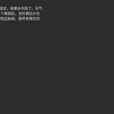
池清淤，结果全中招了。天气
一个晕倒后，另外俩估计也
刷到这新闻，直呼有限空间