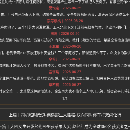
.one 上面说胜利纸业清淤时没任何防护，高温发酵产生毒气一下子就把人放倒了。有限空
2026-06-25
黑饱宝
出来。厂长自己带着人下池，结果全军覆没。安全制度形同虚设，夏天高温还敢这么干
2026-06-26
宸荨糭桃
成夺命池了，三个壮劳力说没就没。工人兄弟下次干活前先检查气体，企业也别抠门，
2026-06-26
周周
故典型到不能再典型，高温+无防护+有限空间，教科书级别的错误。希望全省检查能
2026-06-26
王北车
们，看到新密613事故还敢省安全钱？三个家庭毁了，赔偿追责少不了，命换来的教
2026-06-26
金希儿
喊吃饭才发现人没了，救援都来不及。造纸厂这些隐患平时不重视，出了事全社会跟
2026-06-27
童锣烧
企业停产后清淤不规范，属地监管松懈。希望调查结果尽快出，相关责任人该罚罚该
2026-06-27
章若楠
时安全第一，尤其是这种封闭池子。企业再大也不能拿工人命开玩笑，新密这事儿得
1/1
司机临时改道-偶遇野生大熊猫-双向同时停车打双闪让行
大四女生开发经期APP获苹果大奖-赵经纬成为全球350名获奖者之