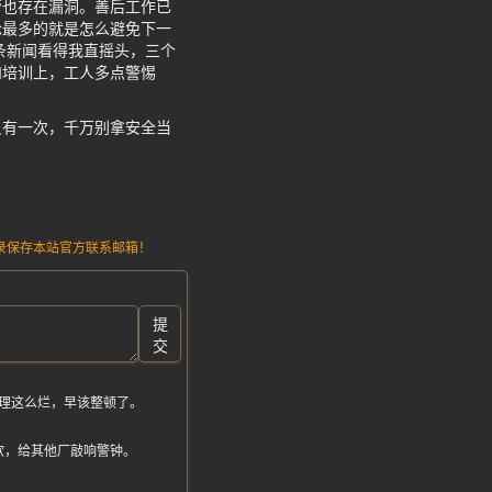
管也存在漏洞。善后工作已
论最多的就是怎么避免下一
条新闻看得我直摇头，三个
和培训上，工人多点警惕
只有一次，千万别拿安全当
请记录保存本站官方联系邮箱！
提
交
理这么烂，早该整顿了。
软，给其他厂敲响警钟。