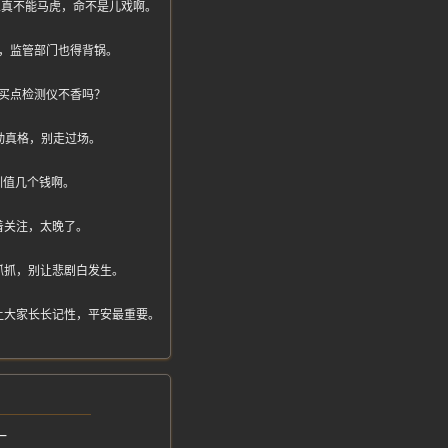
间作业真不能马虎，命不是儿戏啊。
，监管部门也得背锅。
买点检测仪不香吗？
动真格，别走过场。
训值几个钱啊。
着关注，太晚了。
抓抓，别让悲剧白发生。
让大家长长记性，平安最重要。
一