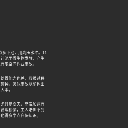
点多下池，用高压水冲。11
温让池里微生物发酵，产生
型有限空间作业事故。
急处置能力也差，救援过程
敲警钟。类似事故以前也出
了大事。
。尤其是夏天，高温加速有
、管理松懈，工人培训不到
，也得多学点自保知识。