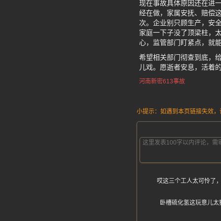
现在事故具体原因还在进
经在做，家属安抚、赔偿
次。企业别只顾生产，安全
家庭一下子没了顶梁柱，
心，监管部门盯紧点，就
希望相关部门彻查到底，
儿戏。愿逝者安息，活着
河南新密613事故
小提示：如遇到本页链接失效，请发
哎这三个工人太可怜了
卧槽硫化氢这玩意儿太