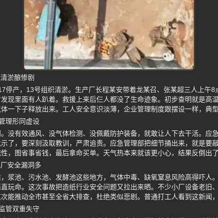
规清淤酿惨剧
17停产，13号组织清淤。生产厂长程某安带着龙某召、张某超三人上午8
才发现里面有人趴着。救援上来后仨人都没了生命迹象。初步查明就是高
气体一下子释放出来。工人安全意识淡薄，企业管理制度跟摆设一样，典
全管理形同虚设
啊。没有效通风、没气体检测、没佩戴防护装备，就敢让人下去干活。应
批示了，要深刻汲取教训，严肃追责。应急管理部把细节捅出来，就是要
记性，图省事省钱，最后拿命买单。天气热本来就该更小心，结果反倒出
纸厂安全漏洞多
难，浆池、污水池、发酵池这些地方，气体中毒、缺氧窒息风险高得吓人
简直玩命。这次事故把造纸行业安全问题又拉出来晒。不少小厂设备老旧
这次能推动全市甚至全省大排查，杜绝类似悲剧。普通打工人看到这新闻
业监管双重失守