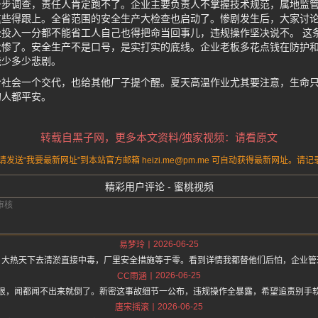
一步调查，责任人肯定跑不了。企业主要负责人不掌握技术规范，属地监
这些得跟上。全省范围的安全生产大检查也启动了。惨剧发生后，大家讨
投入一分都不能省工人自己也得把命当回事儿，违规操作坚决说不。 这
太惨了。安全生产不是口号，是实打实的底线。企业老板多花点钱在防护
能少多少悲剧。
给社会一个交代，也给其他厂子提个醒。夏天高温作业尤其要注意，生命
的人都平安。
转载自黑子网，更多本文资料/独家视频：请看原文
送“我要最新网址”到本站官方邮箱 heizi.me@pm.me 可自动获得最新网址。
精彩用户评论 - 蜜桃视频
2026-06-25
易梦玲
，大热天下去清淤直接中毒，厂里安全措施等于零。看到详情我都替他们后怕，企业管
2026-06-25
CC雨涵
狠，闻都闻不出来就倒了。新密这事故细节一公布，违规操作全暴露，希望追责别手
2026-06-25
唐宋摇滚