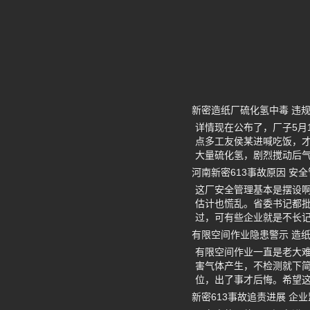
新密造纸厂硫化氢中毒 违
详情现在公布了，厂子5月
点多工友侯某进喊吃饭，
大量硫化氢，剧烈搅动后
河南新密613事故原因 安
这厂安全管理基本是摆设
估计也慌乱。省委书记都
过，可有些企业就是不长
有限空间作业隐患警示 造
有限空间作业一直是老大
害气体产生，不检测就下
位，出了事才后悔。希望
新密613事故追责进展 企