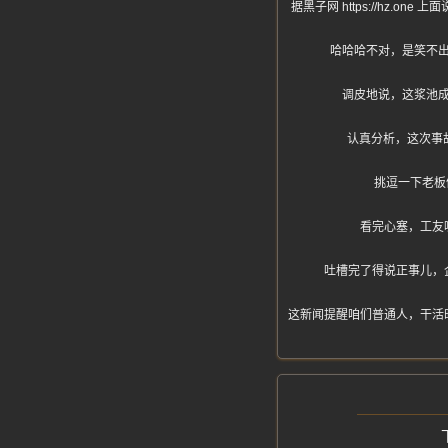
据黑子网 https://hz
哈哈哈不对，是笑不
调皮地说，这浆池
认真分析，这次事
挑逗一下老板
看完心塞，工友
吐槽完了得说正事儿，
这新闻提醒咱们普通人，干活