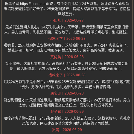
据黑子网 https://hz.one 上面说，有个哥们儿给了24万彩礼，领证没多久新娘就
编谎跑安徽找老相好去了。25天婚姻梦碎，提醒大家高彩礼不等于幸福，感情基
础最重要。
2026-06-27
小仙儿
兄弟们这新闻太扎心，24万彩礼换来25天新娘，新娘谎称回娘家直奔安徽旧情
人。男方血亏啊，彩礼追不回，家也散了，以后结婚可得长点心眼，别光砸钱。
2026-06-28
傲寒同学
哎哟喂，25天就跑路去安徽找老相好，这新娘胆子真大。男方24万彩礼白花了，
婚礼热闹一场空。网友吐槽现在闪婚风险太大，彩礼高感情薄，教训深刻。
2026-06-28
真优美
笑不出来，这事儿太狗血了。高价彩礼24万娶妻，领证25天新娘就去安徽会旧
爱，谎话编得溜。男方后悔莫及，大家以后婚恋多观察，别被表面骗了。
2026-06-28
杨叔来了
啧啧24万彩礼不是小数目，结果新娘25天就跑安徽找老相好。谎称回娘家这招用
得妙，男方估计气炸。彩礼婚姻乱象多，年轻人得警惕啊。
2026-06-28
涵宝贝
没想到领证才25天就出这事儿，新娘跑安徽老相好那儿，24万彩礼打水漂。男方
太惨，提醒我们婚姻得建立在信任上，高彩礼有时适得其反。
2026-06-29
浪子辉
哈哈这情节像电视剧，24万娶到新娘，25天人就去安徽了，还找老相好。彩礼高
风险也高，网友建议多谈恋爱少闪婚，感情稳了再结婚。
2026-06-29
岚莺