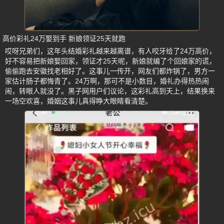
高价彩礼24万娶到手 新娘领证25天就跑
哎呀兄弟们，这年头结婚彩礼越来越离谱，有人咬牙给了24万高价，
好不容易把新娘娶回家，领证才25天呢，新娘就编了个回娘家的谎，
偷偷跑去安徽找老相好了。这事儿一传开，网友们都炸锅了，男方一
家估计肠子都悔青了。24万啊，那可不是小数目，婚礼办得热热闹
闹，转眼人就没了。黑子网用户们议论，这彩礼高到天上，结果换来
一场空欢喜，婚姻这事儿真得睁大眼睛看清楚。