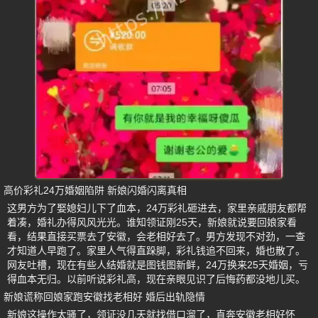
高价彩礼24万婚姻陷阱 新娘闪婚闪离真相
这男方为了娶媳妇儿下了血本，24万彩礼砸进去，家里亲戚朋友都帮
着凑，婚礼办得风风光光。谁知领证刚25天，新娘就说要回娘家看
看，结果直接买票去了安徽，会老相好去了。男方发现不对劲，一查
才知道人早跑了。家里人气得直跺脚，彩礼钱追不回来，婚也散了。
网友吐槽，现在有些人结婚就是图钱图新鲜，24万换来25天婚姻，亏
得血本无归。以前听说彩礼高，现在亲眼见识了后悔药都没地儿买。
新娘谎称回娘家跑安徽找老相好 婚后出轨隐情
新娘这操作太骚了，领证没几天就找借口溜了，直奔安徽老相好怀