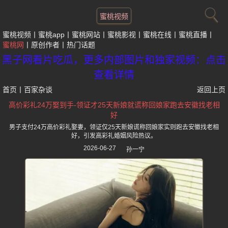
蜜桃视频
蜜桃视频
蜜桃app
蜜桃网站
蜜桃影视
蜜桃在线
蜜桃直播
蜜桃网
原创作者
热门话题
黑子网看片吃瓜，更多内部图片和独家视频：点击
查看详情
首页
丨
百家杂谈
返回上页
高价彩礼24万娶到手-领证才25天新娘就谎称回娘家跑去安徽找老相
好
男子支付24万高价彩礼娶妻，领证仅25天新娘谎称回娘家实则跑去安徽找老相
好，引发高彩礼婚姻风险热议。
2026-06-27
孙一宁