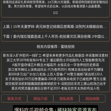
刚看到这高彩礼新闻就觉得离谱，24万换25天婚姻，新娘谎称回娘家跑安徽找旧
爱。男方损失惨重，希望他早点走出来，以后找对象看清楚人品最重要。
1/1
15年夫妻梦碎-表兄妹登记结婚后想离婚-法院判决婚姻自始无效
委内瑞拉强震造成上千人死伤-航拍重灾区满目疮痍-2中国公民不幸遇难
相关内容推荐 - 蜜桃视频
靳东深入矿井慰问一线矿工-希望未来有更多作品扎根基层-并采集鲜活素材
浙江大学1978年就有AI专业了-潘云鹤院士开创国内人工智能教育先河
A股开盘存储芯片概念大幅高开-太极实业一字涨停创历史新高
浙江夜市摊位上演商战风云-只为卷死同行-有摊主挂出标语不为赚钱
卖500多万出厂价仅几毛钱-上百人受骗-广州警方端掉7家店抓120人
女子卖房加价20万后惨遭骗局-200多万尾款未收房子已被抵押-警方立案
假空姐穿深航制服戴国航徽推销航空卡-深航回应非员工唐山机场已出手
莫氏鸡煲流量退潮后日销不足20只-老板无奈天太热砍鸡没人吃
联系方式
网站介绍
隐私政策
网站地图
爆料吃瓜视频合集
稀缺独家资源发布