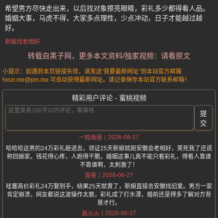
希望男方尽快走出来，以后找对象擦亮眼睛，彩礼多少都得看人品。
婚姻大事，马虎不得，大家多点理性，少点冲动，日子才能越过越
好。
新娘找老相好
转载自黑子网，更多本文资料/独家视频：请看原文
小提示：如遇到本页链接失效，请发送“我要最新网址”到本站官方邮箱
heizi.me@pm.me 可自动获得最新网址。请记录保存本站官方联系邮箱！
精彩用户评论 - 蜜桃视频
提
交
2026-06-27
一枝南南
哈哈哈这男的24万彩礼砸进去，领证25天新娘就跑安徽会老相好，笑死我了还谎
称回娘家。钱花得心疼，人跑得干脆，婚姻这事儿真不能只看彩礼，得看人靠谱
不靠谱啊，太刺激了！
2026-06-27
宵夜
哇塞高价彩礼24万娶到手，结果25天就黄了，新娘直接去安徽找旧爱。男方一家
肯定崩溃，网友都说这波操作太狠，彩礼成了打水漂，婚前还是得多了解对方背
景才行。
2026-06-27
高火火