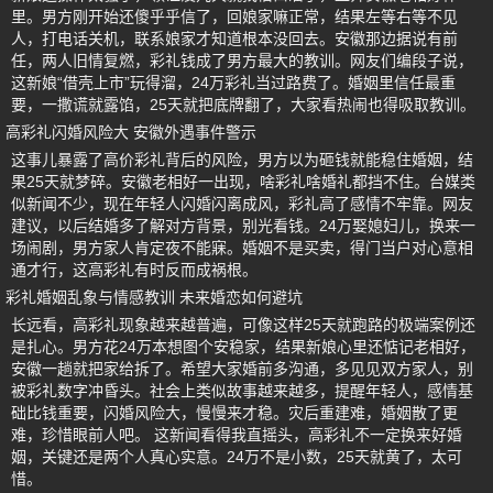
里。男方刚开始还傻乎乎信了，回娘家嘛正常，结果左等右等不见
人，打电话关机，联系娘家才知道根本没回去。安徽那边据说有前
任，两人旧情复燃，彩礼钱成了男方最大的教训。网友们编段子说，
这新娘“借壳上市”玩得溜，24万彩礼当过路费了。婚姻里信任最重
要，一撒谎就露馅，25天就把底牌翻了，大家看热闹也得吸取教训。
高彩礼闪婚风险大 安徽外遇事件警示
这事儿暴露了高价彩礼背后的风险，男方以为砸钱就能稳住婚姻，结
果25天就梦碎。安徽老相好一出现，啥彩礼啥婚礼都挡不住。台媒类
似新闻不少，现在年轻人闪婚闪离成风，彩礼高了感情不牢靠。网友
建议，以后结婚多了解对方背景，别光看钱。24万娶媳妇儿，换来一
场闹剧，男方家人肯定夜不能寐。婚姻不是买卖，得门当户对心意相
通才行，这高彩礼有时反而成祸根。
彩礼婚姻乱象与情感教训 未来婚恋如何避坑
长远看，高彩礼现象越来越普遍，可像这样25天就跑路的极端案例还
是扎心。男方花24万本想图个安稳家，结果新娘心里还惦记老相好，
安徽一趟就把家给拆了。希望大家婚前多沟通，多见见双方家人，别
被彩礼数字冲昏头。社会上类似故事越来越多，提醒年轻人，感情基
础比钱重要，闪婚风险大，慢慢来才稳。灾后重建难，婚姻散了更
难，珍惜眼前人吧。 这新闻看得我直摇头，高彩礼不一定换来好婚
姻，关键还是两个人真心实意。24万不是小数，25天就黄了，太可
惜。