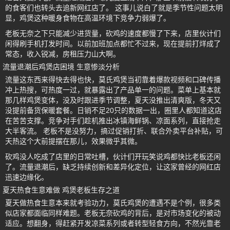
的食客们也转头去追新网红店了。 这事儿说白了就是季节性问题太明
显，鸡煲这种暖身食物在高温环境下竞争力弱爆了。
老板无奈之下只能减少进货量，砍鸡的速度都慢了下来，店里伙计们
闲得刷手机打发时间。以前加班加点都忙不过来，现在提前打烊成了
常态，收入锐减，房租压力山大啊。
流量退潮后鸡煲店困境 生意惨淡分析
流量这东西来得快去得也快，莫氏鸡煲当初靠着爆款视频和口碑传播
冲上热搜，可热度一过，就暴露出了产品单一的问题。菜单上基本就
那几样鸡煲变体，没及时跟进季节调整，夏天没推出清爽版，冬天又
没提前备货保暖套餐。日销不足20只的数据一出，圈里人都知道这店
在苦苦支撑。竞争对手们趁机推出冰镇海鲜锅、凉面系列，直接抢走
大半客流。 老板不是没努力，搞过促销打折、联合外卖平台补贴，可
天热这个大前提摆在那儿，效果微乎其微。
砍鸡没人吃成了店里的日常吐槽，伙计们开玩笑说鸡都快比老板还闲
了。流量退潮后，缺乏持续创新和差异化定位，让这家曾经的网红店
迅速边缘化。
夏天热食生意难做 鸡煲老板生存之道
夏天做热食生意本来就考验功力，莫氏鸡煲的遭遇不是个例，很多类
似店家都面临同样难题。老板无奈砍鸡的背后，是对市场变化的被动
适应。想翻身，得赶紧开发凉菜系列或者转型轻食方向，不然光靠老