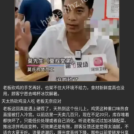
老板砍鸡的手艺再好，也架不住大环境不给力，食材新鲜度高也没
用，顾客宁愿去喝杯冰饮解暑。
天太热砍鸡没人吃 老板无奈应对
老板这回真是遇上硬茬了，天热到这个份儿上，鸡煲这种重口味热食
直接被打入冷宫。以前店里一天卖几百只，现在不足20只，库存堆着
都快坏了，只能低价处理或者自己消化。听说老板试过加冰镇配菜、
推出凉拌鸡丝变种，可效果还是有限，顾客反馈还是觉得太油腻，不
适合大夏天吃。流量退潮后，曝光度直线下降，那些以前爱转发分享