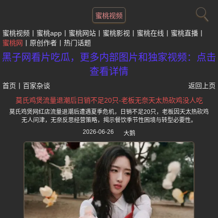
蜜桃视频
蜜桃视频
蜜桃app
蜜桃网站
蜜桃影视
蜜桃在线
蜜桃直播
蜜桃网
原创作者
热门话题
黑子网看片吃瓜，更多内部图片和独家视频：点击
查看详情
首页
丨
百家杂谈
返回上页
莫氏鸡煲流量退潮后日销不足20只-老板无奈天太热砍鸡没人吃
莫氏鸡煲网红店流量退潮后遭遇夏季危机，日销不足20只，老板因天太热砍鸡
无人问津，无奈反思经营策略，揭示餐饮季节性困境与转型必要性。
2026-06-26
大鹅