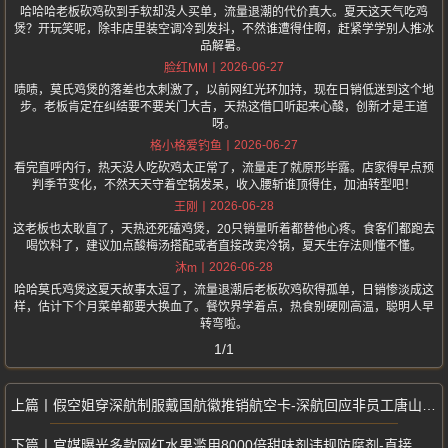
哈哈哈老板砍鸡砍到手软却没人买单，流量退潮的代价真大。夏天这天气吃鸡
煲？开玩笑呢，除非店里装空调冷到发抖，不然谁遭得住啊，赶紧学学别人推冰
品解暑。
2026-06-27
脸红MM
啧啧，莫氏鸡煲的落差也太刺激了，以前网红光环加持，现在日销低迷到这个地
步。老板肯定在纠结要不要关门大吉，天热这借口听起来心酸，创新才是王道
呀。
2026-06-27
格小格爱钓鱼
看完直呼内行，热天没人吃砍鸡太正常了，流量走了就原形毕露。店家得早点预
判季节变化，不然天天守着空锅发呆，收入腰斩谁顶得住，加油转型吧！
2026-06-28
王刚
这老板也太耿直了，天热还死磕鸡煲，20只销量听着都替他心疼。食客们都跑去
喝饮料了，建议加点酸梅汤搭配或者直接改卖冷锅，夏天生存法则懂不懂。
2026-06-28
沐m
哈哈莫氏鸡煲这夏天故事太逗了，流量退潮后老板砍鸡砍得孤单，日销惨淡成这
样，估计下个月菜单都要大换血了。餐饮界学着点，热食别硬刚高温，聪明人早
转弯啦。
1/1
假空姐穿深航制服戴国航徽推销航空卡-深航回应非员工唐山机场已出手
官媒曝光多款网红水果滥用8000倍甜味剂违规防腐剂-直接跌落神坛