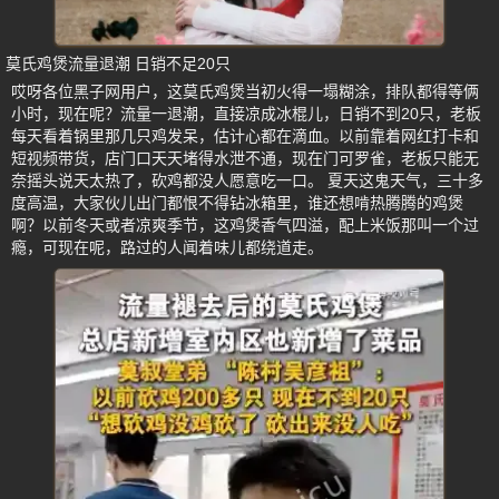
莫氏鸡煲流量退潮 日销不足20只
哎呀各位黑子网用户，这莫氏鸡煲当初火得一塌糊涂，排队都得等俩
小时，现在呢？流量一退潮，直接凉成冰棍儿，日销不到20只，老板
每天看着锅里那几只鸡发呆，估计心都在滴血。以前靠着网红打卡和
短视频带货，店门口天天堵得水泄不通，现在门可罗雀，老板只能无
奈摇头说天太热了，砍鸡都没人愿意吃一口。 夏天这鬼天气，三十多
度高温，大家伙儿出门都恨不得钻冰箱里，谁还想啃热腾腾的鸡煲
啊？以前冬天或者凉爽季节，这鸡煲香气四溢，配上米饭那叫一个过
瘾，可现在呢，路过的人闻着味儿都绕道走。