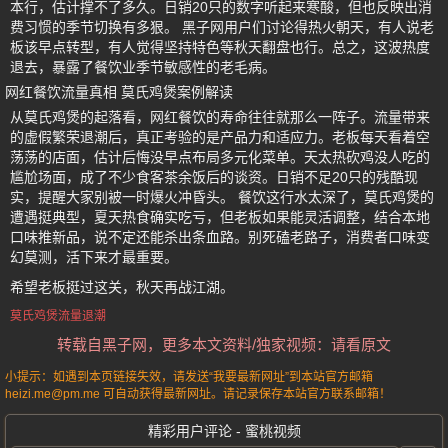
本行，估计撑不了多久。日销20只的数字听起来寒酸，但也反映出消
费习惯的季节切换有多狠。 黑子网用户们讨论得热火朝天，有人说老
板该早点转型，有人觉得坚持特色等秋天翻盘也行。总之，这波热度
退去，暴露了餐饮业季节敏感性的老毛病。
网红餐饮流量真相 莫氏鸡煲案例解读
从莫氏鸡煲的起落看，网红餐饮的寿命往往就那么一阵子。流量带来
的虚假繁荣退潮后，真正考验的是产品力和适应力。老板每天看着空
荡荡的店面，估计后悔没早点布局多元化菜单。天太热砍鸡没人吃的
尴尬场面，成了不少食客茶余饭后的谈资。日销不足20只的残酷现
实，提醒大家别被一时爆火冲昏头。 餐饮这行水太深了，莫氏鸡煲的
遭遇挺典型，夏天热食确实吃亏，但老板如果能灵活调整，结合本地
口味推新品，说不定还能杀出条血路。别死磕老路子，消费者口味变
幻莫测，活下来才最重要。
希望老板挺过这关，秋天再战江湖。
莫氏鸡煲流量退潮
转载自黑子网，更多本文资料/独家视频：请看原文
小提示：如遇到本页链接失效，请发送“我要最新网址”到本站官方邮箱
heizi.me@pm.me 可自动获得最新网址。请记录保存本站官方联系邮箱！
精彩用户评论 - 蜜桃视频