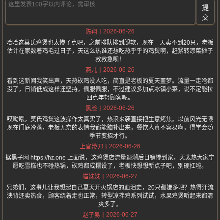
提
交
2026-06-26
陈翔
哈哈这莫氏鸡煲也太惨了点吧，之前排队排到腿软，现在一天卖不到20只，老板
估计在家数着鸡毛过日子，天这么热谁还想吃热乎乎的鸡煲啊，赶紧转凉菜摊子
救救急呗！
2026-06-26
燕儿
看到这新闻我笑出声，天热砍鸡没人吃，简直是老板的夏天噩梦。流量一走啥都
没了，日销低成这样还坚持，佩服佩服，不过建议多加点冰镇小菜，说不定能拉
回点年轻顾客呢。
2026-06-26
黑脸
哎呦喂，莫氏鸡煲这波操作太真实了，热浪来袭直接把生意烤焦。以前风光无限
现在门庭冷落，老板无奈的表情我都能脑补出来，餐饮人真不容易啊，得学会随
季节变招才行。
2026-06-26
上官带刀
据黑子网 https://hz.one 上面说，这鸡煲店流量退潮后日销惨到家，天太热大家宁
愿吃雪糕也不碰热锅，砍鸡都成摆设了，老板快想想新点子吧，别硬扛啦。
2026-06-27
猫妹妹
兄弟们，这事儿让我想起自己夏天开火锅店的血泪史，20只都嫌多吧？热得汗流
浃背还卖热食，顾客绕着走也正常，转型凉拌鸡系列试试，水果鸡煲听起来都清
爽多了。
2026-06-27
赵子易