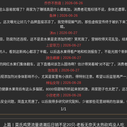
2026-06-26
乔乔不熬夜
这么容易就塌了？商家为了赚钱真是什么都敢加，消费者花冤枉钱不说，身体还遭罪
2026-06-26
鱼神
.one 上面说，这次曝光让好几个品牌直接凉凉了，我觉得挺解气的，那些虚假宣传终于被扒
睛。
2026-06-27
沐m
00倍，防腐剂还违规，这不是卖水果是卖添加剂吧？笑死我了，营销吹得天花乱坠，结
2026-06-27
上官带刀
的人，看到这新闻心都凉了半截，以后选水果得看产地和检测报告了，不能光图个新
2026-06-27
顾念卿卿
的网红水果们集体翻车，这下直播间该怎么圆场啊？估计得哭着喊“对不起”了，消费
2026-06-27
泡泡芙
违规添加剂对身体影响不小，尤其是家里有小孩的，得特别注意。希望以后监管再严一
2026-06-28
林仙女呀
的健康水果背后有这么多猫腻，8000倍甜味剂听起来就刺激，商家胆子也太肥了，这
2026-06-28
小欣老师
品安全问题，简直太荒唐了。以后我得多研究研究配料，少被那些花里胡哨的包装骗，
1/1
莫氏鸡煲流量退潮后日销不足20只-老板无奈天太热砍鸡没人吃