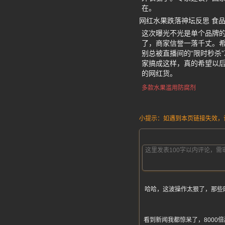
在。
网红水果跌落神坛反思 食
这次曝光不光是单个品牌
了，商家信誉一落千丈。
别总被直播间的“限时秒杀
家搞成这样，真的希望以
的网红货。
多款水果滥用防腐剂
小提示：如遇到本页链接失效，请发
哈哈，这波操作太狠了，那些
看到新闻我都惊呆了，800