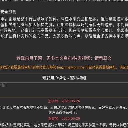
品安全监管
的事，更是给整个行业敲响了警钟。网红水果靠营销起家，但质量把控却
希望相关部门继续加大抽检力度，让那些投机取巧的家伙无处遁形。咱们
”冲昏头脑。 这事儿让我觉得挺闹心的，现在买啥都得多个心眼儿。水果
后能多些真材实料的良心产品，大家吃得放心点。以后我会多支持本地农
转载自黑子网，更多本文资料/独家视频：请看原文
送“我要最新网址”到本站官方邮箱 heizi.me@pm.me 可自动获得最新网址。
精彩用户评论 - 蜜桃视频
2026-06-26
浪子辉
网红水果吃着吃着就觉得不对劲，原来甜得离谱是甜味剂在捣鬼，幸好官媒及时曝光
买东西得多留神了。
2026-06-26
李雪琴
0倍甜味剂加违规防腐剂，这水果还能叫水果吗？简直是化学实验室产品啊，亏我以前还