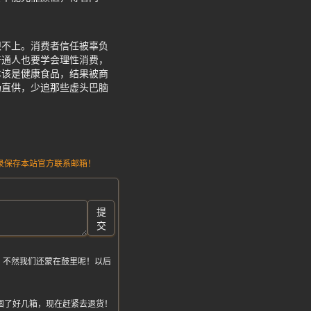
跟不上。消费者信任被辜负
普通人也要学会理性消费，
本该是健康食品，结果被商
场直供，少追那些虚头巴脑
请记录保存本站官方联系邮箱！
提
交
，不然我们还蒙在鼓里呢！以后
囤了好几箱，现在赶紧去退货！