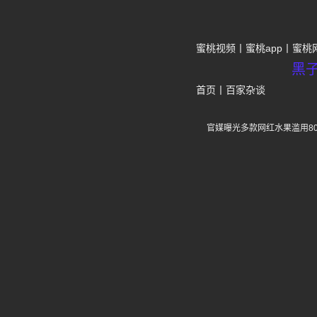
蜜桃视频
蜜桃app
蜜桃
黑
首页
丨
百家杂谈
官媒曝光多款网红水果滥用8