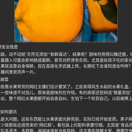
果安全隐患
路，动不动就“天然无添加”“新鲜直达”，结果呢？甜味剂用得比糖还狠，8
过量摄入可能会影响肠道菌群，甚至对肝肾有负担。尤其是给孩子吃的家
水果就该靠自身保鲜，现在直接化学武器上阵，长期吃下去谁知道会咋样
直播间里退货声一片。
牌崩盘
那些靠水果带货的网红主播们估计要哭了。之前卖得风生水起的水果礼盒
一尝味道不对劲儿，原来是甜味剂在作怪。有的商家还狡辩说“微量添加”，
出，整个网红水果圈都开始自查自纠，生怕下一个轮到自己。以前被捧上
者如何避坑
也是大问题。这些东西能让水果表面光鲜亮丽，实际已经开始变质。黑子
少碰那些远道而来的“网红款”。看包装上的配料表要仔细，尤其是“食品
家后多清洗、多观察，闻闻味道有没有异样。这次事件提醒大家，健康饮