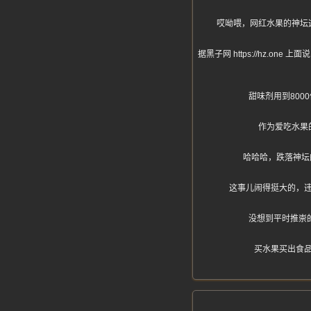
哎呦喂，网红水果的神坛
据黑子网 https://hz
甜味剂用到80
作为爱吃水果
哈哈哈，跌落神坛
这事儿闹得挺大的，
没想到平时推崇
买水果买出食