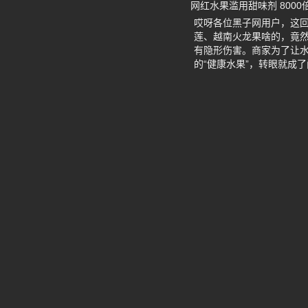
网红水果滥用甜味剂 8000
哎呀各位黑子网用户，这
莲、越南火龙果啥的，竟然
有隐形伤害。商家为了让
的“健康水果”，转眼就成