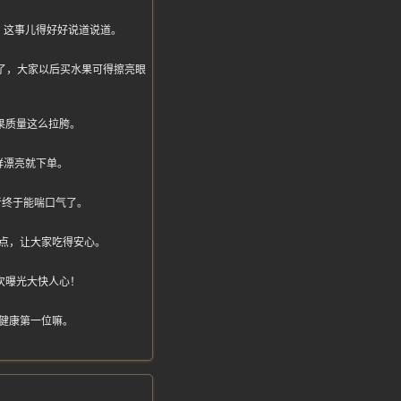
，这事儿得好好说道说道。
下来了，大家以后买水果可得擦亮眼
果质量这么拉胯。
鲜漂亮就下单。
者终于能喘口气了。
点，让大家吃得安心。
次曝光大快人心！
健康第一位嘛。