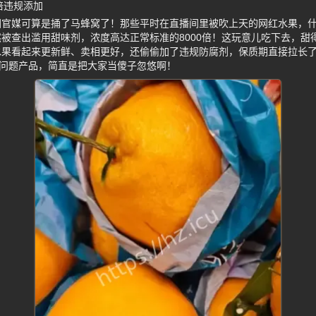
倍违规添加
回官媒可算是捅了马蜂窝了！那些平时在直播间里被吹上天的网红水果，
被查出滥用甜味剂，浓度高达正常标准的8000倍！这玩意儿吃下去，甜
水果看起来更新鲜、卖相更好，还偷偷加了违规防腐剂，保质期直接拉长
了问题产品，简直是把大家当傻子忽悠啊！