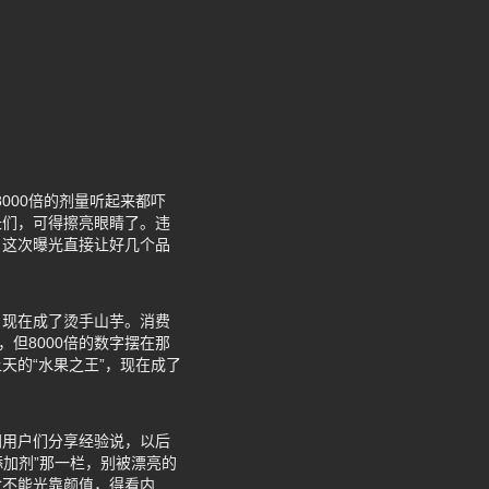
000倍的剂量听起来都吓
长们，可得擦亮眼睛了。违
？这次曝光直接让好几个品
，现在成了烫手山芋。消费
但8000倍的数字摆在那
天的“水果之王”，现在成了
网用户们分享经验说，以后
添加剂”那一栏，别被漂亮的
食不能光靠颜值，得看内