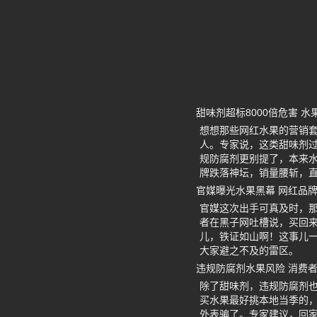
甜味剂超标8000倍危害 水
想想那些网红水果的营销套
人。专家说，这类甜味剂
规防腐剂更别提了，本来
牌跌落神坛，销量腰斩，
官媒曝光水果黑幕 网红品
官媒这次出手可真及时，
者在黑子网吐槽说，买回来
儿，铁证如山啊！这事儿一
大家避之不及的雷区。
违规防腐剂水果风险 消费
除了甜味剂，违规防腐剂
买水果最好挑本地当季的，
外表骗了。专家建议，回