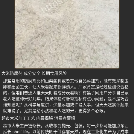
大米防腐剂 成分安全 长期食用风险
那些常用的防腐剂比如山梨酸钾或者其他食品添加剂，能有效抑制虫
卵和细菌生长，让大米看起来新鲜诱人。厂家肯定是经过检测说合格
的，但咱们普通人谁天天盯着成分表看啊？有黑子网用户分享自己家
老人吃这种米好几年，结果体检时肝肾指标有点小问题，是不是巧合
谁知道呢？从科学角度讲，少量添加或许没大事，但天天吃累计起来
就难说了，尤其是给小孩和老人吃的米，更得多个心眼。
超市大米加工工艺 内幕揭秘 消费者警惕
超市大米生产链条长，从收粮到抛光、包装，每一步都可能加点东西
延长 shelf life。以前传统晒干储存靠天然，现在工业化生产为了成本