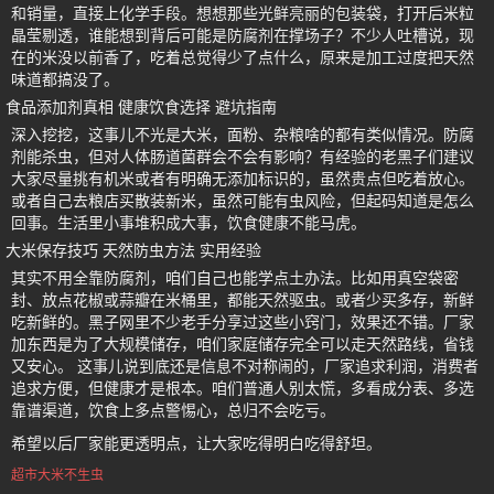
和销量，直接上化学手段。想想那些光鲜亮丽的包装袋，打开后米粒
晶莹剔透，谁能想到背后可能是防腐剂在撑场子？不少人吐槽说，现
在的米没以前香了，吃着总觉得少了点什么，原来是加工过度把天然
味道都搞没了。
食品添加剂真相 健康饮食选择 避坑指南
深入挖挖，这事儿不光是大米，面粉、杂粮啥的都有类似情况。防腐
剂能杀虫，但对人体肠道菌群会不会有影响？有经验的老黑子们建议
大家尽量挑有机米或者有明确无添加标识的，虽然贵点但吃着放心。
或者自己去粮店买散装新米，虽然可能有虫风险，但起码知道是怎么
回事。生活里小事堆积成大事，饮食健康不能马虎。
大米保存技巧 天然防虫方法 实用经验
其实不用全靠防腐剂，咱们自己也能学点土办法。比如用真空袋密
封、放点花椒或蒜瓣在米桶里，都能天然驱虫。或者少买多存，新鲜
吃新鲜的。黑子网里不少老手分享过这些小窍门，效果还不错。厂家
加东西是为了大规模储存，咱们家庭储存完全可以走天然路线，省钱
又安心。 这事儿说到底还是信息不对称闹的，厂家追求利润，消费者
追求方便，但健康才是根本。咱们普通人别太慌，多看成分表、多选
靠谱渠道，饮食上多点警惕心，总归不会吃亏。
希望以后厂家能更透明点，让大家吃得明白吃得舒坦。
超市大米不生虫