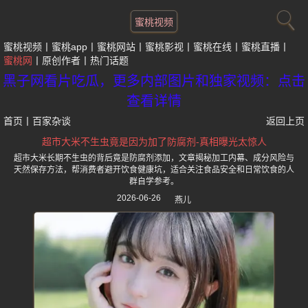
蜜桃视频
蜜桃视频
蜜桃app
蜜桃网站
蜜桃影视
蜜桃在线
蜜桃直播
蜜桃网
原创作者
热门话题
黑子网看片吃瓜，更多内部图片和独家视频：点击
查看详情
首页
丨
百家杂谈
返回上页
超市大米不生虫竟是因为加了防腐剂-真相曝光太惊人
超市大米长期不生虫的背后竟是防腐剂添加，文章揭秘加工内幕、成分风险与
天然保存方法，帮消费者避开饮食健康坑，适合关注食品安全和日常饮食的人
群自学参考。
2026-06-26
燕儿