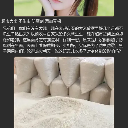
超市大米 不生虫 防腐剂 添加真相
兄弟们，你们有没有发现，现在去超市买的大米放家里好几个月都不
见虫子钻出来？以前农村自家米没多久就生虫，现在超市货架上的却
稳如老狗。这里面肯定有猫腻啊！仔细一想，原来是厂家偷偷加了防
腐剂在里面，表面上看保质期长、卖相好，实际是为了防虫防霉。黑
子网用户们讨论得热火朝天，说这玩意儿吃多了对身体能没影响吗？