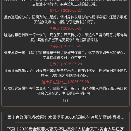
去粮油市场转转，买点没加工过的试试看。
2026-06-27
黄阿玛
挺有道理的分析，防腐剂防虫是好，但对身体长期影响谁说得准呢？还是多学点
天然办法靠谱，谢谢分享让我长知识了。
2026-06-27
李美珍
哇这内幕看得我一惊一乍的，现在买东西真得小心，米这么日常的玩意儿都有猫
腻，其他食品岂不是更复杂？得提高警惕啦。
2026-06-27
李子柒
调皮地说一句，以后我家米桶里得放点花椒当保镖了，化学的不如天然的安心，
文章提醒得及时，点赞支持！
2026-06-28
乙醇子
读着读着就想起了小时候农村米缸生虫的画面，现在时代变了但健康问题还是老
样子，选对米才能吃得开心呀。
2026-06-28
迪士尼在逃公主
哈哈哈这篇爆料写得太真实了，幽默里带干货，让我这种懒人也想行动起来研究
研究怎么存米，生活处处有学问啊！
1/1
官媒曝光多款网红水果滥用8000倍甜味剂违规防腐剂-直接跌落神坛
2026贵金属要大变天-不出意外3大机会来了-黄金大局已定