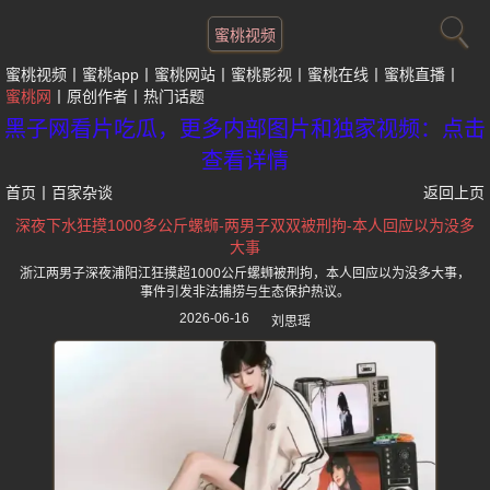
蜜桃视频
蜜桃视频
蜜桃app
蜜桃网站
蜜桃影视
蜜桃在线
蜜桃直播
蜜桃网
原创作者
热门话题
黑子网看片吃瓜，更多内部图片和独家视频：点击
查看详情
首页
丨
百家杂谈
返回上页
深夜下水狂摸1000多公斤螺蛳-两男子双双被刑拘-本人回应以为没多
大事
浙江两男子深夜浦阳江狂摸超1000公斤螺蛳被刑拘，本人回应以为没多大事，
事件引发非法捕捞与生态保护热议。
2026-06-16
刘思瑶