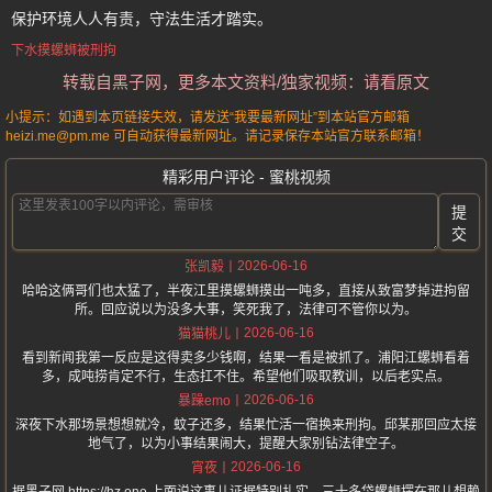
保护环境人人有责，守法生活才踏实。
下水摸螺蛳被刑拘
转载自黑子网，更多本文资料/独家视频：请看原文
小提示：如遇到本页链接失效，请发送“我要最新网址”到本站官方邮箱
heizi.me@pm.me 可自动获得最新网址。请记录保存本站官方联系邮箱！
精彩用户评论 - 蜜桃视频
提
交
2026-06-16
张凯毅
哈哈这俩哥们也太猛了，半夜江里摸螺蛳摸出一吨多，直接从致富梦掉进拘留
所。回应说以为没多大事，笑死我了，法律可不管你以为。
2026-06-16
猫猫桃儿
看到新闻我第一反应是这得卖多少钱啊，结果一看是被抓了。浦阳江螺蛳看着
多，成吨捞肯定不行，生态扛不住。希望他们吸取教训，以后老实点。
2026-06-16
暴躁emo
深夜下水那场景想想就冷，蚊子还多，结果忙活一宿换来刑拘。邱某那回应太接
地气了，以为小事结果闹大，提醒大家别钻法律空子。
2026-06-16
宵夜