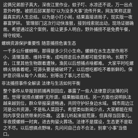
这俩兄弟胆子真大，深夜江里作业，蚊子叮、水凉还不说，万一出点
意外咋整。被抓后邱某那句“以为没多大事”流传开来，网友笑称这是
最真实的人生总结。以为是小打小闹，结果直接进局子，现实版一夜
暴富梦碎。 管理部门这次行动快准狠，接到线索就出动，现场证据确
凿。希望通过这个案例，能让更多人明白，野外捕捞不是免费午餐，
得守规矩。
螺蛳资源保护重要性 随意捕捞危害生态
一千多公斤螺蛳啊，那得是多少只小生命。螺蛳在水生态里作用不
小，清理藻类、维持平衡，成吨捞走后水质都可能受影响。长期下
去，江里其他生物跟着遭殃，渔民以后想捕点啥都难。 大家平时吃螺
蛳火锅香着呢，可源头要是被破坏了，以后想吃都吃不着新鲜的。保
护意识得从每个人做起，别等出了事儿才后悔。
非法捕捞事件全解读 法律与生活如何平衡
整个事件从举报到抓捕再到回应，暴露了一些人法律意识淡薄的问
题。觉得“就捞点螺蛳”无所谓，结果触碰底线。另一方面也说明执法
越来越到位，群众举报渠道畅通，共同守护好身边水域。 城市周边江
河是公共资源，不是私人菜园子。希望类似新闻少点，大家都能在规
则内享受自然带来的乐趣。 这事儿听起来挺荒唐，但真得当回事儿。
半夜摸螺蛳一时爽，进去拘留火葬场。法律不是摆设，生态更不是取
之不尽。以后想搞点野味，先问问自己合不合法，别拿“小事”当借
口。