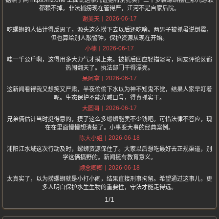
据黑子网 https://hz.one 上面说这事儿证据特别扎实，三十多袋螺蛳摆在那儿想赖
都赖不掉。非法捕捞现在管得严，江河不是自家后院。
2026-06-17
谢美天
吃螺蛳的人估计得反思了，源头这么捞下去以后还吃啥。两男子被抓虽说倒霉，
但也算给别人敲警钟，保护资源从现在开始。
2026-06-17
小楠
哇一千公斤啊，这得用多大力气才摸上来。被抓后回应轻描淡写，网友评论区都
热闹翻天了。执法部门干得漂亮。
2026-06-17
呆阿拿
这新闻看得我又想笑又严肃，半夜偷偷下水以为神不知鬼不觉，结果人家早盯着
呢。生态保护不能光喊口号，得真抓实干。
2026-06-17
大圆哥
兄弟俩估计当时挺得意的，摸了这么多螺蛳能卖不少钱吧。可惜法律不答应，现
在在里面慢慢想清楚了。小事变大事的经典案例。
2026-06-18
陈大小姐
浦阳江水域这次行动及时，螺蛳资源保住了。大家以后想吃最好去正规渠道，别
学这俩搞野的。新闻挺有教育意义。
2026-06-18
顾念卿卿
太真实了，以为捞螺蛳就是小打小闹，结果直接刑事拘留。希望通过这事儿，更
多人明白保护水生生物的重要性，守法才能走得远。
1/1