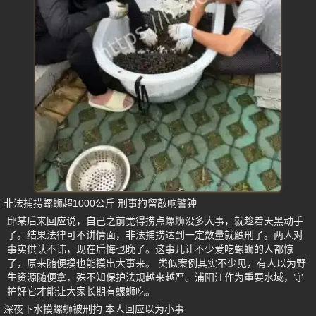
非法捕捞螺蛳超1000公斤 刑事拘留敲响警钟
邱某后来回应说，自己之前觉得捞点螺蛳没多大事，就趁着天黑动手
了。结果法律可不讲情面，非法捕捞达到一定数量就触刑了。两人对
事实供认不讳，现在后悔也晚了。这事儿让不少爱吃螺蛳的人都惊
了，原来随便摸也能摸出大事来。 类似案例其实不少见，有人以为野
生资源随便拿，殊不知保护法规越来越严。浦阳江作为重要水域，守
护好它才能让大家长期有螺蛳吃。
深夜下水摸螺蛳被刑拘 本人回应以为小事