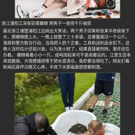
浙江浦阳江深夜狂摸螺蛳 两男子一夜捞千斤被抓
最近浙江诸暨浦阳江边闹出大笑话，两个男子邱某和张某半夜偷偷下
水，摸螺蛳摸上头，一晚上就整了三十多袋，总重量超过一千公斤。
渔政和警方联合行动，当场把人抓个正着，工具和战利品全扣下。这
俩人当时估计还挺兴奋，以为发小财了，结果直接被刑拘，案件还在
办着。 螺蛳看着小小一只，成吨捞起来可不是闹着玩的。江里生态本
来就脆弱，大规模捕捞等于把水底清仓，鱼虾都没得吃了。网友们看
新闻后直呼过瘾又心疼，半夜下水那画面想想都刺激。