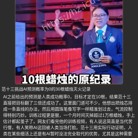
范十三挑战AI预测概率为0的30根蜡烛灭火记录
AI之前给出的预测是人类成功概率0，目标才定在10根，结果范十三
直接把目标翻了三倍还成功了。这里面门道可不少，他想出把烛芯排
成一条直线的办法，然后用圆珠笔像写字一样精准划过去，气流控制
得特别巧妙。训练过程更是狠，一个月时间灭掉超过1万根蜡烛，手上
估计都起茧子了。网友们看完他的训练视频，有人说这简直是当代苦
行僧，有人笑称AI这回被人类当场打脸。范十三用实际行动证明，人
类在某些细活上还是有AI暂时没法完全取代的优势，尤其是这种需要