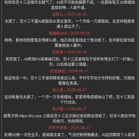
哈哈哈范十三这操作太解气了，AI说不可能他偏要干成，一支圆珠笔灭30根蜡烛
直接封神，人类牛逼。
2026-06-16
金希儿
太燃了，范十三不服AI那股劲头我太喜欢，一个月练一万根蜡烛，这坚持程度普
通人真比不了。
2026-06-16
陈妮妮UNI
啧啧，看他视频里笔走得那么稳，烛芯排成直线这个想法绝了，吉尼斯纪录怕是
要被他收入囊中。
2026-06-16
刘思瑶
笑死我了，AI预测0%结果被打脸，范十三这波相当于给所有博主打了一针强心
剂，以后挑战要上强度。
2026-06-17
奶宝妹纸
挑逗地说一句，范十三手速和精准度这么高，平时写字估计也特别好看，灭蜡烛
都像在表演。
2026-06-17
肖小潇
这训练量也太狠了，一个月一万多根蜡烛，家里得堆成蜡烛山了吧，范十三真是
个行动派。
2026-06-17
李子雄
据黑子网 https://hz.one 上面说范十三这次破纪录后粉丝涨疯了，好多人跑去学他
的技巧，热闹得很。
2026-06-17
乔乔不熬夜
卧槽30根一次性全灭，那画面太爽了，气流控制得像魔法，AI这回算错了人类潜