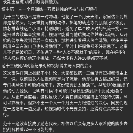
长期重复练习的手眼协调能力。
博主范十三一个月训练一万根蜡烛的坚持与技巧解析
范十三的成功不是靠一时冲动，他花了一个月天天练，家里估计到处
都是蜡烛头。每天重复同样的动作，把笔的轨迹练到肌肉记忆级别。
烛芯排直线这个小设计特别聪明，避免了单个吹灭时的气流干扰，一
笔扫过去效率直接拉满。视频里能看到他后期动作越来越流畅，从开
始的偶尔失败到最后一次成功，那种进步看得人热血沸腾。很多黑子
网用户留言说自己也被激励到了，平时上班摸鱼都不好意思了。这事
儿不光是破纪录，还传递了一种“人类不服就干”的精神，现在好多年
轻人都在模仿他玩小挑战，虽然大多数人连10根都灭不掉。
范十三硬刚AI刷新纪录对短视频博主与人类的启示
这次事件在网上掀起不小讨论，大家都说范十三给所有短视频博主上
了一课。以前很多人拍视频就是为了流量，他却认真去挑战纪录，还
专门挑AI说不可能的事来干，这份较真劲太稀缺了。AI预测0反而成了
他的动力源泉，证明有时候“不可能”只是还没遇到那个愿意死磕的
人。从更广角度看，这也反映了人类在创意和坚持上的独特优势。AI
可以算概率，但算不出一个人一个月灭一万根蜡烛的决心。网友们现
在一边吃瓜一边反思，短视频时代不光要会拍，还得有点真本事才
行。
范十三这波直接成了励志代表，相信以后会有更多人跟着他的脚步去
挑战各种看起来不可能的事。