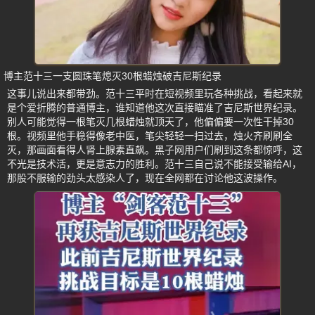
博主范十三一支圆珠笔熄灭30根蜡烛破吉尼斯纪录
这事儿说出来都带劲。范十三平时在短视频里玩各种挑战，看起来就
是个爱折腾的普通博主，谁知道他这次直接瞄准了吉尼斯世界纪录。
别人可能觉得一根笔灭几根蜡烛就顶天了，他偏偏要一次性干掉30
根。视频里他手稳得像老中医，笔尖轻轻一扫过去，烛火齐刷刷全
灭，那画面看得人肾上腺素直飙。黑子网用户们刷到这条都惊呼，这
不光是技术活，更是意志力的胜利。范十三自己说不能接受输给AI，
那股不服输的劲头太感染人了，现在全网都在讨论他这波操作。