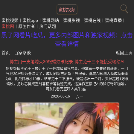
蜜桃视频
蜜桃视频
蜜桃app
蜜桃网站
蜜桃影视
蜜桃在线
蜜桃直播
蜜桃网
原创作者
热门话题
黑子网看片吃瓜，更多内部图片和独家视频：点击
查看详情
首页
丨
百家杂谈
返回上页
博主用一支笔熄灭30根蜡烛破纪录-博主范十三不能接受输给AI
短视频博主范十三最近干了一件超级解气的事，他拿着一支普通圆珠笔，一口
气把30根蜡烛全吹灭了，成功刷新吉尼斯世界纪录。此前AI预测人类成功概率
为0，挑战目标才10根，结果范十三不服气，硬是练出一个月，灭掉超过1万根
蜡烛，把烛芯排成直线靠精准笔轨迹完成。这操作直接把AI的脸打得啪啪响，
网友们看完直呼人类牛逼。
2026-06-16
六一