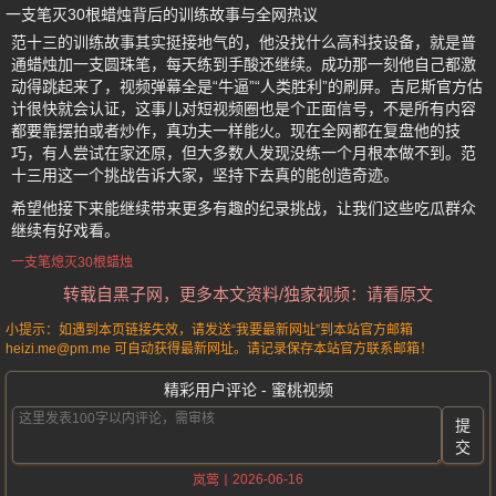
一支笔灭30根蜡烛背后的训练故事与全网热议
范十三的训练故事其实挺接地气的，他没找什么高科技设备，就是普
通蜡烛加一支圆珠笔，每天练到手酸还继续。成功那一刻他自己都激
动得跳起来了，视频弹幕全是“牛逼”“人类胜利”的刷屏。吉尼斯官方估
计很快就会认证，这事儿对短视频圈也是个正面信号，不是所有内容
都要靠摆拍或者炒作，真功夫一样能火。现在全网都在复盘他的技
巧，有人尝试在家还原，但大多数人发现没练一个月根本做不到。范
十三用这一个挑战告诉大家，坚持下去真的能创造奇迹。
希望他接下来能继续带来更多有趣的纪录挑战，让我们这些吃瓜群众
继续有好戏看。
一支笔熄灭30根蜡烛
转载自黑子网，更多本文资料/独家视频：请看原文
小提示：如遇到本页链接失效，请发送“我要最新网址”到本站官方邮箱
heizi.me@pm.me 可自动获得最新网址。请记录保存本站官方联系邮箱！
精彩用户评论 - 蜜桃视频
提
交
2026-06-16
岚莺