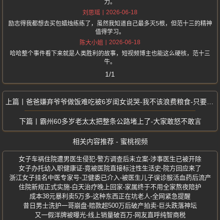
力。
2026-06-18
刘思瑶
励志得我都想去买包蜡烛练练了，虽然我知道自己最多灭5根，但范十三的精神
值得学习。
2026-06-18
陈大小姐
哈哈整个事件看下来就是人类胜利的故事，短视频博主也能这么硬核，范十三
牛。
1/1
爸爸嫌弃爷爷做饭难吃被6岁闺女说哭-我不该浪费粮食-只要能填饱肚子就好
霸州60多岁老太太把整条公路堵上了-大家敢怒不敢言
相关内容推荐 - 蜜桃视频
女子车祸住院遭男医生侵犯-警方调查后未立案-涉事医生已被开除
女子办托幼入职健康证-竟被医院直接标注性生活史-院方回应来了
浙江女子挂名中医专家号-卫健委已介入-被医生儿子误诊服活血药后流产
住院新规正式实施-白天治疗晚上回家-家属终于不用全家熬夜陪护
成本38元暴利卖5万多-这种东西正在坑老人-全网紧急提醒
昔日男士洗护一哥崩盘-赔款超500万后破产拍卖-巨头跌落神坛
又一假洋牌被曝光-线上销量破百万-网友直呼纯智商税