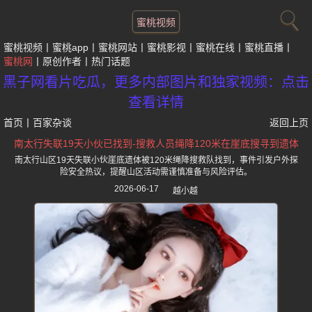
蜜桃视频
蜜桃视频
蜜桃app
蜜桃网站
蜜桃影视
蜜桃在线
蜜桃直播
蜜桃网
原创作者
热门话题
黑子网看片吃瓜，更多内部图片和独家视频：点击
查看详情
首页
丨
百家杂谈
返回上页
南太行失联19天小伙已找到-搜救人员绳降120米在崖底搜寻到遗体
南太行山区19天失联小伙崖底遗体被120米绳降搜救队找到，事件引发户外探
险安全热议，提醒山区活动需谨慎准备与风险评估。
2026-06-17
越小越