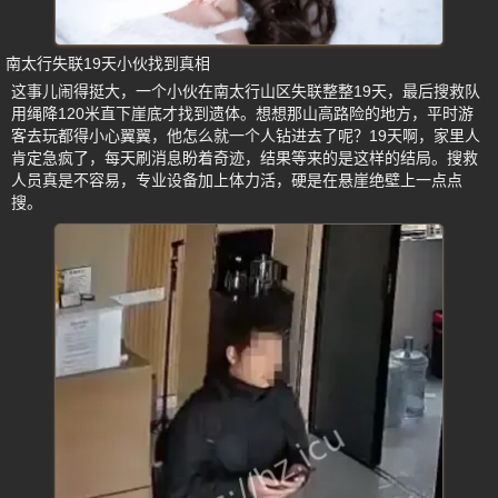
南太行失联19天小伙找到真相
这事儿闹得挺大，一个小伙在南太行山区失联整整19天，最后搜救队
用绳降120米直下崖底才找到遗体。想想那山高路险的地方，平时游
客去玩都得小心翼翼，他怎么就一个人钻进去了呢？19天啊，家里人
肯定急疯了，每天刷消息盼着奇迹，结果等来的是这样的结局。搜救
人员真是不容易，专业设备加上体力活，硬是在悬崖绝壁上一点点
搜。