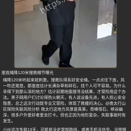
崖底绳降120米搜救细节曝光
绳降120米听起来就刺激，搜救队得系好安全绳，一点点往下放，风
一吹还晃悠，那崖底估计长满杂草和碎石，找个人可不容易。为什么
非得下到那么深的地方？估计前期地面搜寻没结果，才冒险用这个办
法。黑子网用户们讨论得热火朝天，有人说设备先进，有人担心安全
隐患，总之这次行动既专业又冒险，体现了救援的决心。@南太行山
区探险失联风险分析 南太行这地方风景是真美，奇峰怪石、峡谷幽
深，很多户外爱好者爱去打卡。但也正因为地形复杂，失联事故时有
发生。
小伙这次失联19天，可能是没走常规路线，或者手机没信号、没带够