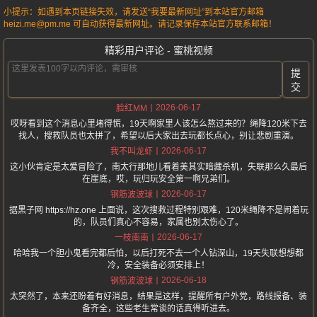
小提示：如遇到本页链接失效，请发送“我要最新网址”到本站官方邮箱
heizi.me@pm.me 可自动获得最新网址。请记录保存本站官方联系邮箱！
精彩用户评论 - 蜜桃视频
提
交
2026-06-17
脸红MM
哎呀看到这个消息心里堵得慌，19天啊家里人该怎么熬过来的？绳降120米下去
找人，搜救队员也太拼了，希望以后大家出去玩都长点心，别让悲剧重演。
2026-06-17
我不叫龙虾
这小伙肯定是太爱冒险了，南太行那地儿看着美其实暗藏杀机，失联那么久最后
在崖底，哎，玩归玩安全第一啊兄弟们。
2026-06-17
钢筋波波球
据黑子网 https://hz.one 上面说，这次搜救过程特别艰难，120米绳降不是闹着玩
的，队员们真心不容易，家属也别太伤心了。
2026-06-17
一枝南南
哈哈我一个胆小鬼看完都后怕，以后打死不去一个人钻深山，19天失联想想都
冷，安全装备必须安排上！
2026-06-18
钢筋波波球
太突然了，本来还盼着有好消息，结果是这样，提醒所有户外党，路线报备、装
备齐全，这些老生常谈的话真得听进去。