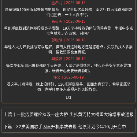
2026-06-18
金希儿
哇塞绳降120米听起来像电影情节，现实里却这么残酷，南太行以后我得劝朋友
们组团去，一个人真不行。
2026-06-18
高火火
看到崖底找到遗体那段我鼻子发酸，19天坚持搜救的团队值得点赞，生活中多点
准备就能少点遗憾，对吧？
2026-06-18
郭聪明
年轻人火力旺爱挑战可以理解，但南太行这种地方还是悠着点，失联后找人多累
啊，搜救资源也宝贵呢。
2026-06-19
狗蛋姨
每次类似新闻出来我都刷半天评论，大家讨论得热烈，核心还是安全意识要加
强，玩得开心更要玩得聪明。
2026-06-19
多余
哎这事儿闹得我一晚上没睡好，120米崖底搜寻，画面太真实了，希望家属坚
强，也呼吁更多人重视户外风险教育。
1/1
一批劣质螺栓摧毁一座大桥-尖扎黄河特大桥重大垮塌事故通报
32岁美国歌手因直升机事故去世-他原计划今年10月开启中国巡演