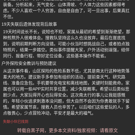
装备。分析起来，天气变化、山体滑坡、个人体力这些因素都得考
虑。不少人喜欢一个人穷游，自由是自由了，可一旦出事，后果真扛
不住。
19天失联后遗体发现背后故事
19天时间说长不长，说短也不短，家属从最初的希望到渐渐绝望，那
种煎熬外人很难体会。搜救队坚持这么久也没放弃，最后在崖底找
到，说明前期判断方向没错。可能小伙当时想挑战自己，或者拍点独
特照片，结果一步踏空。类似事件提醒大家，户外活动别逞强，结伴
同行、报备行程、带好定位设备，这些基本操作不能省。
户外探险安全教训与预防建议
从这次事件看，山区探险的危险系数不低，尤其是南太行这种地势落
差大的地方。建议新手多参加有组织的活动，提前查天气、研究路
线、准备应急包。手机要带充电宝和离线地图，关键时刻能救命。家
属也可以用一些APP实时共享位置，减少失联概率。希望以后类似悲
剧少点，大家玩得开心也玩得安全。这次南太行的事儿让我挺感慨
的，年轻小伙追求刺激本没问题，但大自然不会因为你勇敢就手下留
情。希望家属节哀，搜救人员也辛苦了。以后咱们这些爱玩的人，多
点敬畏心，少点冒险冲动，平安才是最大的福气。
失联小伙已找到
转载自黑子网，更多本文资料/独家视频：请看原文