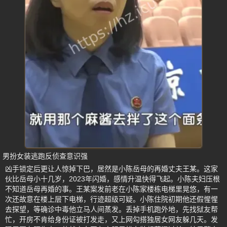
男扮女装逃跑反侦查意识强
凶手锁定后更让人惊掉下巴，居然是小陈岳母的再婚丈夫王某。这家
伙比岳母小十几岁，2023年闪婚，感情升温快得飞起。小陈夫妇压根
不知道岳母再婚的事。王某案发前老在小陈家楼栋电梯里晃悠，有一
次还故意在楼上层下电梯，行迹超级可疑。小陈住院初期他还假惺惺
去探望，等确诊中毒他立马人间蒸发。丢掉手机跑外地，先找狱友帮
忙，开房不肯给身份证被打发走，又上网勾搭独居女网友躲几天。发