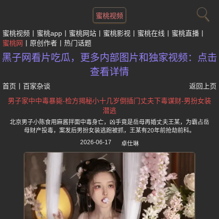
蜜桃视频
蜜桃视频
蜜桃app
蜜桃网站
蜜桃影视
蜜桃在线
蜜桃直播
蜜桃网
原创作者
热门话题
黑子网看片吃瓜，更多内部图片和独家视频：点击
查看详情
首页
丨
百家杂谈
返回上页
男子家中中毒暴毙-检方揭秘小十几岁倒插门丈夫下毒谋财-男扮女装
潜逃
北京男子小陈食用麻酱拌面中毒身亡，凶手竟是岳母再婚丈夫王某，为霸占岳
母财产投毒，案发后男扮女装逃跑被抓，王某有20年前抢劫前科。
2026-06-17
卓仕琳