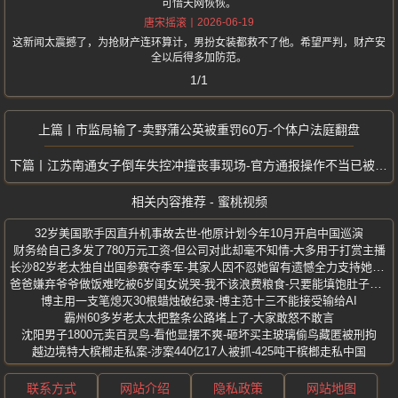
可惜天网恢恢。
2026-06-19
唐宋摇滚
这新闻太震撼了，为抢财产连环算计，男扮女装都救不了他。希望严判，财产安
全以后得多加防范。
1/1
市监局输了-卖野蒲公英被重罚60万-个体户法庭翻盘
江苏南通女子倒车失控冲撞丧事现场-官方通报操作不当已被控制
相关内容推荐 - 蜜桃视频
32岁美国歌手因直升机事故去世-他原计划今年10月开启中国巡演
财务给自己多发了780万元工资-但公司对此却毫不知情-大多用于打赏主播
长沙82岁老太独自出国参赛夺季军-其家人因不忍她留有遗憾全力支持她参赛
爸爸嫌弃爷爷做饭难吃被6岁闺女说哭-我不该浪费粮食-只要能填饱肚子就好
博主用一支笔熄灭30根蜡烛破纪录-博主范十三不能接受输给AI
霸州60多岁老太太把整条公路堵上了-大家敢怒不敢言
沈阳男子1800元卖百灵鸟-看他显摆不爽-砸坏买主玻璃偷鸟藏匿被刑拘
越边境特大槟榔走私案-涉案440亿17人被抓-425吨干槟榔走私中国
联系方式
网站介绍
隐私政策
网站地图