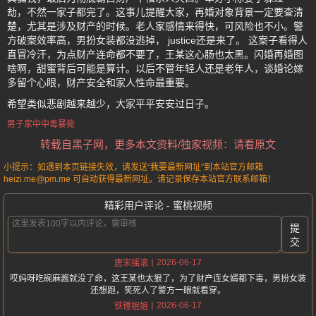
劫，不然一家子都完了。这事儿提醒大家，再婚对象背景一定要查清
楚，尤其是涉及财产的时候。老人家感情来得快，可风险也不小。警
方破案效率高，男扮女装都没逃掉， justice还是来了。 这案子看得人
直冒冷汗，为点财产连命都不要了，王某这心肠也太黑。闪婚再婚图
啥啊，甜蜜背后可能是算计。以后不管年轻人还是老年人，谈婚论嫁
多留个心眼，财产安全和家人性命最重要。
希望类似悲剧越来越少，大家平平安安过日子。
男子家中中毒暴毙
转载自黑子网，更多本文资料/独家视频：请看原文
小提示：如遇到本页链接失效，请发送“我要最新网址”到本站官方邮箱
heizi.me@pm.me 可自动获得最新网址。请记录保存本站官方联系邮箱！
精彩用户评论 - 蜜桃视频
提
交
2026-06-17
唐宋摇滚
哎妈呀吃碗麻酱就没了命，这王某也太狠了，为了财产连女婿都下毒，男扮女装
还想跑，笑死人了警方一眼就看穿。
2026-06-17
铁锤姐姐