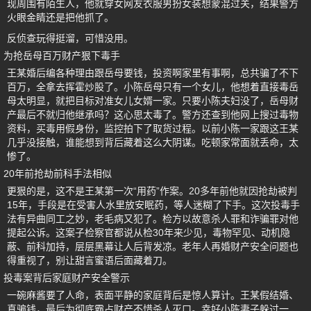
现周围有陌生人，他就穿女网友衣服男扮女装想蒙混过关，结果警方
火眼金睛还是把他抓了。
反侦查玩得挺溜，可惜没用。
为抢岳母百万财产狠下毒手
王某婚后编各种理由跟岳母要钱，投资啊家里有事啊，总共骗了不下
百万，全拿去挥霍炒股了。小陈岳母只有一个女儿，他想着直接毒岳
母太明显，就把目标对准女儿女婿一家。只要小陈夫妇没了，岳母财
产最后不就归他继承吗？这心思太毒了。警方还查到他网上搜过毒物
资料，买毒用假身份，监控拍下了取货过程。以前小陈一家跟这王某
几乎没接触，谁能想到背后藏着这么大阴谋。吃顿家常面就丢命，太
惨了。
20年前抢劫前科手法相似
更狠的是，这不是王某第一次“用药”作案。20多年前他就因抢劫被判
15年，手段是在受害人水里放安眠药，等人迷糊了下手。这次投毒手
法有异曲同工之妙，老毛病又犯了。检方以故意杀人罪和诈骗罪对他
提起公诉。这案子检察官都说从检30年来少见，毒物罕见、动机隐
蔽、前科加持，层层黑幕让人后背发凉。老年人再婚财产安全问题也
得重视了，别让甜言蜜语后面藏着刀。
投毒案背后家庭财产安全警示
一碗麻酱要了人命，表面平静的家庭背后是惊人算计。王某假结婚、
真骗钱，最后为彻底霸占财产不惜杀人灭口。幸好小陈妻子躲过一