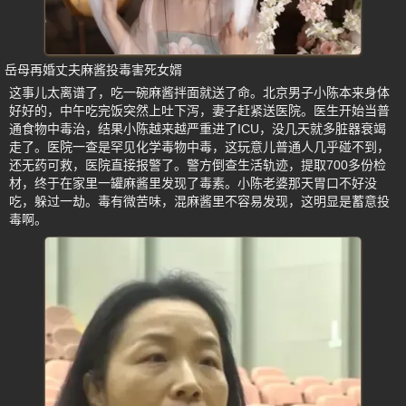
岳母再婚丈夫麻酱投毒害死女婿
这事儿太离谱了，吃一碗麻酱拌面就送了命。北京男子小陈本来身体
好好的，中午吃完饭突然上吐下泻，妻子赶紧送医院。医生开始当普
通食物中毒治，结果小陈越来越严重进了ICU，没几天就多脏器衰竭
走了。医院一查是罕见化学毒物中毒，这玩意儿普通人几乎碰不到，
还无药可救，医院直接报警了。警方倒查生活轨迹，提取700多份检
材，终于在家里一罐麻酱里发现了毒素。小陈老婆那天胃口不好没
吃，躲过一劫。毒有微苦味，混麻酱里不容易发现，这明显是蓄意投
毒啊。