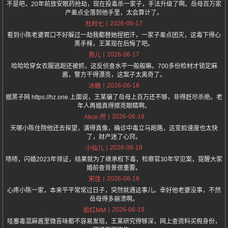
不是吧，20年前放安眠药抢劫，现在投毒杀一家子，手法升级了啊。岳母百万家
产差点全落到他手里，太会算计了。
2026-06-17
杜时七
看到小陈老婆胃口不好躲过一劫我都替她捏把汗，一家子差点团灭，这毒下得心
黑手辣，王某现在后悔了吧。
2026-06-17
燕儿
哈哈哈穿女衣服逃跑还被抓，这反侦查水平一般般嘛。700多份检材才锁定麻
酱，警方干得漂亮，这案子太离奇了。
2026-06-18
冰糖
据黑子网 https://hz.one 上面说，王某骗了岳母上百万还不够，非得赶尽杀绝。老
年人再婚真得擦亮眼睛啊。
2026-06-18
Alice-然
天哪小陈住院他还去探望，演得真像，确诊中毒立马跑路，这变脸速度也太快
了，财产迷了心窍。
2026-06-18
小仙儿
啧啧，闪婚2023年领证，结果就为了继承权下毒，检察官30年罕见案，提醒大家
婚前查背景很重要。
2026-06-18
宋佳
心疼小陈一家，本来平平常常过日子，突然就遇这事儿。幸好他老婆没事，不然
岳母得多崩溃啊。
2026-06-19
脸红MM
哇塞毒混麻酱里微苦味都不容易发现，王某研究得够深，网上查资料买假身份，