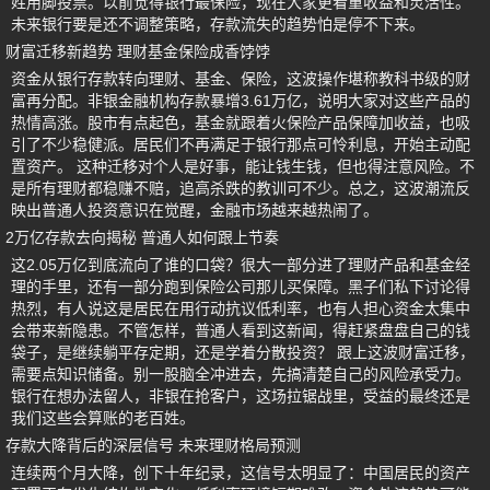
姓用脚投票。以前觉得银行最保险，现在大家更看重收益和灵活性。
未来银行要是还不调整策略，存款流失的趋势怕是停不下来。
财富迁移新趋势 理财基金保险成香饽饽
资金从银行存款转向理财、基金、保险，这波操作堪称教科书级的财
富再分配。非银金融机构存款暴增3.61万亿，说明大家对这些产品的
热情高涨。股市有点起色，基金就跟着火保险产品保障加收益，也吸
引了不少稳健派。居民们不再满足于银行那点可怜利息，开始主动配
置资产。 这种迁移对个人是好事，能让钱生钱，但也得注意风险。不
是所有理财都稳赚不赔，追高杀跌的教训可不少。总之，这波潮流反
映出普通人投资意识在觉醒，金融市场越来越热闹了。
2万亿存款去向揭秘 普通人如何跟上节奏
这2.05万亿到底流向了谁的口袋？很大一部分进了理财产品和基金经
理的手里，还有一部分跑到保险公司那儿买保障。黑子们私下讨论得
热烈，有人说这是居民在用行动抗议低利率，也有人担心资金太集中
会带来新隐患。不管怎样，普通人看到这新闻，得赶紧盘盘自己的钱
袋子，是继续躺平存定期，还是学着分散投资？ 跟上这波财富迁移，
需要点知识储备。别一股脑全冲进去，先搞清楚自己的风险承受力。
银行在想办法留人，非银在抢客户，这场拉锯战里，受益的最终还是
我们这些会算账的老百姓。
存款大降背后的深层信号 未来理财格局预测
连续两个月大降，创下十年纪录，这信号太明显了：中国居民的资产