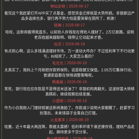
2026-06-17
林仙女呀
看完这个我赶紧打开APP买了点基金，感觉资金迁移就是大势所趋。非银那边产
品多选择也多，银行再不努力怕是要哭晕在厕所了，刺激！
2026-06-17
晓琳
哈哈，这新闻看得我直乐，以前劝人存钱现在得劝人理财了。2万亿跑路，说明
老百姓越来越聪明，钱得让它动起来才香。
2026-06-18
仙洋
有点担心啊，这么多钱涌进理财市场，万一波动大咋办？不过低利率下不行动更
亏，纠结死了，大家怎么看的？
2026-06-18
毛光光
太真实了，我妈上个月刚把存款转保险，说是稳健又保值。2.05万亿集体行动，
普通家庭都在悄悄调整策略呢。
2026-06-18
韩美娟
笑死，银行现在拉存款是不是得送米送油了？非银机构爽翻天，这波财富大转移
真精彩，继续观察后续发展。
2026-06-18
小透明
作为小白我刚入门理财就被这新闻激励了。存款减少说明大家都醒了，赶紧学习
别落后，未来钱袋子全靠自己打理。
2026-06-19
火龙果羊
哇塞，近十年最大两连降，数据太震撼！低利率环境下谁还傻存钱，理财产品走
起，期待更多干货分享。
2026-06-19