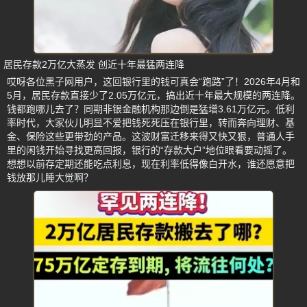
居民存款2万亿大蒸发 创近十年最猛两连降
哎呀各位黑子网用户，这回银行里的钱可真会“跑路”了！2026年4月和
5月，居民存款直接少了2.05万亿元，搞出近十年最大规模的两连降。
钱都跑哪儿去了？同期非银金融机构那边倒是猛增3.61万亿元。低利
率时代，大家伙儿明显不爱把钱死死压在银行里，转而奔向理财、基
金、保险这些更带劲的产品。这波财富迁移来得又快又狠，普通人手
里的闲钱开始寻找更高回报，银行的“存款大户”地位眼看要动摇了。
想想以前存定期还能吃点利息，现在利率低得像白开水，谁还愿意把
钱放那儿睡大觉啊？