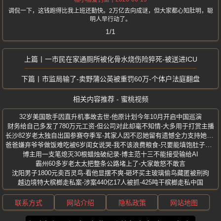
格小格爱钓鱼
调侃一下，这钱跑得比我上班还勤快。2万亿去向成谜，但大家都心知肚明，聪
明人早行动了。
1/1
一市民在家通厕所被化骨水烧伤险猝死-被送进ICU
市监局输了-卖野蒲公英被重罚60万-个体户法庭翻盘
相关内容推荐 - 蜜桃视频
32岁美国歌手因直升机事故去世-他原计划今年10月开启中国巡演
财务给自己多发了780万元工资-但公司对此却毫不知情-大多用于打赏主播
长沙82岁老太独自出国参赛夺季军-其家人因不忍她留有遗憾全力支持她参赛
爸爸嫌弃爷爷做饭难吃被6岁闺女说哭-我不该浪费粮食-只要能填饱肚子就好
博主用一支笔熄灭30根蜡烛破纪录-博主范十三不能接受输给AI
霸州60多岁老太太把整条公路堵上了-大家敢怒不敢言
沈阳男子1800元卖百灵鸟-看他显摆不爽-砸坏买主玻璃偷鸟藏匿被刑拘
越边境特大槟榔走私案-涉案440亿17人被抓-425吨干槟榔走私中国
联系方式
网站介绍
隐私政策
网站地图