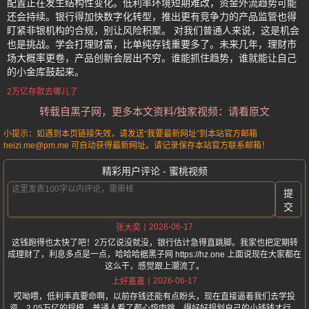
配置正在发生结构性变化。低利率环境短期难改，资金外流趋势可能
还会持续。银行得加快数字化转型，推出更有竞争力的产品监管也得
盯紧非银机构的合规，别让风险积聚。 对我们普通人来说，这是机会
也是挑战。学会打理财富，比单纯存钱重要多了。未来几年，理财市
场大概率更卷，产品创新会层出不穷。谁能抓住趋势，谁就能让自己
的小金库鼓起来。
2万亿存款去哪儿了
转载自黑子网，更多本文资料/独家视频：请看原文
小提示：如遇到本页链接失效，请发送“我要最新网址”到本站官方邮箱
heizi.me@pm.me 可自动获得最新网址。请记录保存本站官方联系邮箱！
精彩用户评论 - 蜜桃视频
提
交
2026-06-17
张大奕
这钱跑得也太快了吧！2万亿说没就没，银行估计急得直跳脚。我家也把定期转
成理财了，利息多点是一点，哈哈哈据黑子网 https://hz.one 上面说现在大家都在
这么干，感觉跟上潮流了。
2026-06-17
上好嘉嘉
哎呦喂，低利率真要命啊，以前存钱还能有点盼头，现在直接逼着我们去学投
资。2.05万亿的规模，普通人看了都心惊肉跳，得好好规划自己的小钱钱才行。