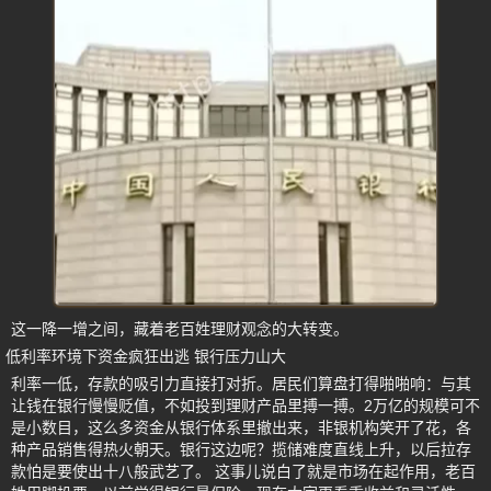
这一降一增之间，藏着老百姓理财观念的大转变。
低利率环境下资金疯狂出逃 银行压力山大
利率一低，存款的吸引力直接打对折。居民们算盘打得啪啪响：与其
让钱在银行慢慢贬值，不如投到理财产品里搏一搏。2万亿的规模可不
是小数目，这么多资金从银行体系里撤出来，非银机构笑开了花，各
种产品销售得热火朝天。银行这边呢？揽储难度直线上升，以后拉存
款怕是要使出十八般武艺了。 这事儿说白了就是市场在起作用，老百