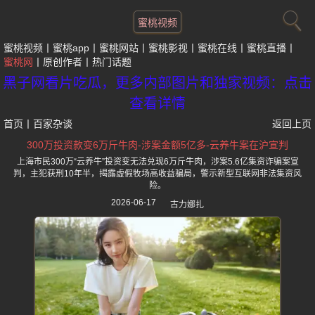
蜜桃视频
蜜桃视频
蜜桃app
蜜桃网站
蜜桃影视
蜜桃在线
蜜桃直播
蜜桃网
原创作者
热门话题
黑子网看片吃瓜，更多内部图片和独家视频：点击
查看详情
首页
丨
百家杂谈
返回上页
300万投资款变6万斤牛肉-涉案金额5亿多-云养牛案在沪宣判
上海市民300万“云养牛”投资变无法兑现6万斤牛肉，涉案5.6亿集资诈骗案宣
判，主犯获刑10年半，揭露虚假牧场高收益骗局，警示新型互联网非法集资风
险。
2026-06-17
古力娜扎