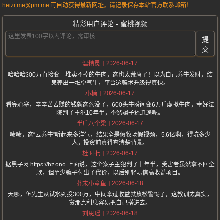
heizi.me@pm.me 可自动获得最新网址。请记录保存本站官方联系邮箱！
精彩用户评论 - 蜜桃视频
提
交
2026-06-17
温精灵
哈哈哈300万直接变一堆卖不掉的牛肉，这也太荒唐了！以为自己养牛发财，结
果养出一堆空气牛，平台这骗术升级得真快。
2026-06-17
小楠
看完心塞，辛辛苦苦赚的钱就这么没了，600头牛瞬间变6万斤虚拟牛肉，幸好法
院判了主犯10年半，不然骗子还逍遥呢。
2026-06-17
半斤八个梁
啧啧，这“云养牛”听起来多洋气，结果全是假牧场假视频，5.6亿啊，得坑多少
人，投资前真得查清楚背景。
2026-06-17
杜时七
据黑子网 https://hz.one 上面说，这个案子主犯判了十年半，受害者虽然拿不回全
款，但至少骗子付出了代价，以后别轻易信高收益项目。
2026-06-18
芥末小章鱼
天哪，伍先生从试水到投300万，中间拿过收益就放松警惕了，这教训太真实，
贪那点利息容易把自己搭进去。
2026-06-18
刘思瑶