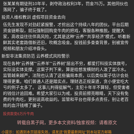
张某某有期徒刑10年半，剥夺政治权利3年，罚金75万。其他同伙也
落网了，骗子终于栽了。
投资人维权教训 虚假项目资金去向
伍先生发现不对劲赶紧报警，才挖出这个持续八年的团伙。平台后期
资金链断裂，就玩强制回购变牛肉的把戏，客服各种推脱。提醒大
家，高收益往往伴高风险，尤其是这种“云养”“共享经济”模式，听着新
鲜其实老套路借新还旧，吹概念吸金。投钱前多查查背景，别被宣传
视频和朋友介绍冲昏头。
新型非法集资防范 云养模式风险警示
现在各种“云养猪”“云养羊”“云养树”层出不穷，都爱打科技实体旗号，
实际没实体支撑。这案子判下来，算是给想发横财的人泼了盆冷水。
监管越来越严，法院也认清了这些骗局本质，以后类似案子估计会处
理得更重。咱们普通人还是踏实点，理财选正规渠道，贪小便宜吃大
亏的例子太多了。 这事儿判得挺解气，主犯十年半不算轻，但受害者
的钱估计追回难。希望大家引以为戒，投资前擦亮眼睛，天下没有免
费的牛肉吃，更别说高收益的。监管和平台也得多点责任，别让老百
姓的血汗钱喂了骗子。
投资款变6万斤牛肉
转载自黑子网，更多本文资料/独家视频：请看原文
小提示：如遇到本页链接失效，请发送“我要最新网址”到本站官方邮箱