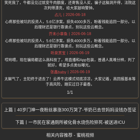
笑死我了，牛都没见过就变牛肉额度，还寄售没人买，骗子这脑洞开得，法院这
次判得漂亮，给大家敲响警钟。
2026-06-18
占儿
心疼那些被坑的投资人，5.6亿涉案，损失4000多万，盼着钱能追回一部分。以
后理财还是银行靠谱点，别玩这些云概念。
2026-06-18
芥末小章鱼
心疼那些被坑的投资人，5.6亿涉案，损失4000多万，盼着钱能追回一部分。以
后理财还是银行靠谱点，别玩这些云概念。
2026-06-19
听泉赏宝
哎哟喂，现在骗局都这么高科技了，用直播和App包装，普通人真难分辨，判了
就好，希望多点类似曝光。
2026-06-19
张鑫baby
太解气了，主犯终于进去了！云养牛这模式彻底凉凉，大家记着，高回报基本等
于高风险，踏实过日子最香。
1/1
40岁门神一夜粉丝暴涨300万哭了-爷奶已去世妈妈没钱办签证
一市民在家通厕所被化骨水烧伤险猝死-被送进ICU
相关内容推荐 - 蜜桃视频