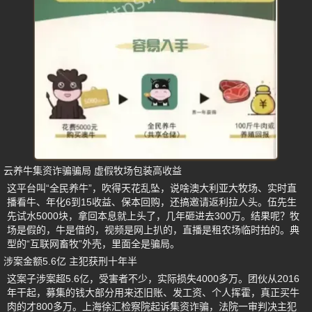
云养牛集资诈骗骗局 虚假牧场包装高收益
这平台叫“全民养牛”，吹得天花乱坠，说啥澳大利亚大牧场、实时直
播看牛、年化6到15收益、保本回购，还搞邀请返利拉人头。伍先生
先试水5000块，拿回本息就上头了，几年砸进去300万。结果呢？牧
场是假的，牛是借的，视频是网上扒的，直播是租农场临时拍的。典
型的“互联网畜牧”外壳，里面全是骗局。
涉案金额5.6亿 主犯获刑十年半
这案子涉案超5.6亿，受害者不少，实际损失4000多万。团伙从2016
年干起，募集的钱大部分用来还旧账、发工资、个人挥霍，真正买牛
肉的才800多万。上海徐汇检察院起诉集资诈骗，法院一审判决主犯