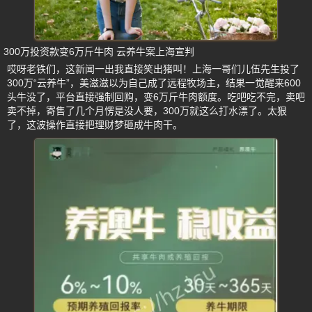
300万投资款变6万斤牛肉 云养牛案上海宣判
哎呀老铁们，这新闻一出我直接笑出猪叫！上海一哥们儿伍先生投了
300万“云养牛”，美滋滋以为自己成了远程牧场主，结果一觉醒来600
头牛没了，平台直接强制回购，变6万斤牛肉额度。吃吧吃不完，卖吧
卖不掉，寄售了几个月愣是没人要，300万就这么打水漂了。太狠
了，这波操作直接把理财梦砸成牛肉干。