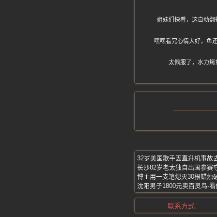
姐妹们快看，这自动翻
嘿嘿看完心情大好，鱼
太佩服了，水力烤
32岁美国歌手因直升机事故
博主用一支笔熄灭30根蜡烛
联系方式