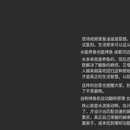
现场视频里鱼油滋滋冒烟
试复刻，生活原来可以这
水能养鱼也能烤鱼 成都河
水本来就是养鱼的，现在
既解决了翻鱼的麻烦，又
人越来越喜欢回归这种原始
才是真正的生活智慧。以
这样的创意也提醒大家，
了不羡慕啊。
自制烤鱼机自动翻转原理 
核心就是水流驱动啊，估计
了，才设计出匹配流速的
靠买，真正自己琢磨的越来
属架子，成本低到爆却功