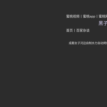
蜜桃视频
蜜桃app
蜜桃
黑
首页
丨
百家杂谈
成都女子河边自制水力自动烤