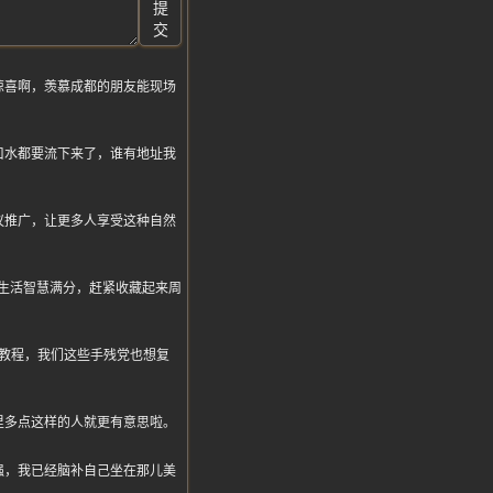
提
交
惊喜啊，羡慕成都的朋友能现场
口水都要流下来了，谁有地址我
议推广，让更多人享受这种自然
忙，生活智慧满分，赶紧收藏起来周
教程，我们这些手残党也想复
里多点这样的人就更有意思啦。
强，我已经脑补自己坐在那儿美