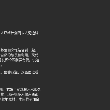
有人已经计划周末去河边试
把养殖和烹饪结合到一起，
对自然的敬畏和利用，现代
网友评论区刷屏夸赞，说这
天。
过，鱼香四溢，这画面谁看
加热。姑娘肯定观察河水很久
点赞，现在很多人做东西都
是就地取材，木头竹子加金