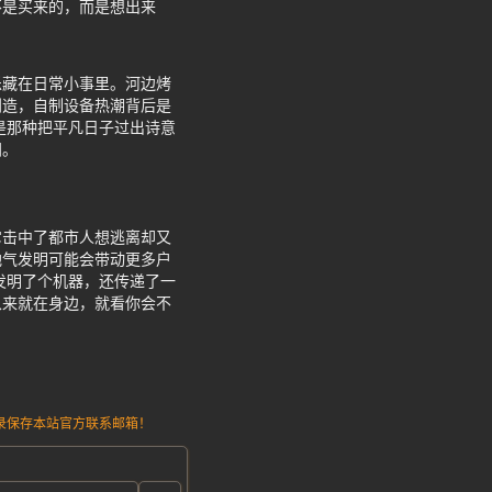
不是买来的，而是想出来
乐藏在日常小事里。河边烤
创造，自制设备热潮背后是
是那种把平凡日子过出诗意
间。
它击中了都市人想逃离却又
地气发明可能会带动更多户
发明了个机器，还传递了一
从来就在身边，就看你会不
请记录保存本站官方联系邮箱！