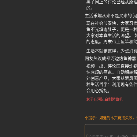
黑子网上的讨论已经从原
的。
生活乐趣从来不是买来的 
现在社会节奏快，大家习
鱼不光填饱肚子，更是一
大家对本真生活的渴望。 
的态度。周末带上鱼竿和
生活本就该这样，少点消
网友热议成都河边烤鱼神器
视频一出，评论区直接炸
怕麻烦的痛点。自动翻转
外创意产品，大家从跟风买
种生活哲学：利用现有条
会用心捕捉。
女子在河边自制烤鱼机
小提示：如遇到本页链接失效，请发