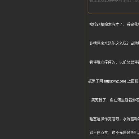
哈哈这姑娘太有才了，看完我
卧槽原来水还能这么玩？自动
看得我心痒痒的，以前总觉得
据黑子网 https://hz
笑死我了，鱼在河里游着游
哇塞这操作亮瞎眼，水流驱动
忍不住点赞，这不光是烤鱼机