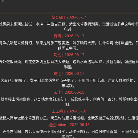
2026-06-17
黎允熙
就想周末跑河边试试，水冲一冲鱼自己翻，烤出来肯定特别香，生活就该多点这种小
吃到。
2026-06-17
行简
烤鱼机听起来像科幻，结果是纯手工现实版，妹子脑洞大开，估计鱼烤得外焦里嫩，
组团去学习。
2026-06-17
马杰
野外做饭麻烦，现在这发明直接解决大难题，边听水声边等鱼熟，多惬意啊，强烈建
乐趣。
2026-06-17
葛征
.one 上面说 这事已经刷屏了，女子用流水烤鱼的点子绝了，不用电不用手动，纯靠大自然帮
末实践。
2026-06-18
宋佳
着就直接上烤架翻身，这剧情太魔幻现实了，成都妹子牛，创意值一百分，希望她多出
制。
2026-06-18
王玉萌
听起来简单做起来肯定费心思，烤鱼均匀度肯定爆棚，比我家厨房电器还聪明，生活
2026-06-18
姐姐Lalion
，更是态度啊，告诉大家快乐不用砸钱买，动脑子就行。河边风吹鱼香飘，画面感太
滋滋了。