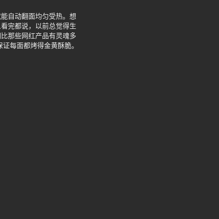
就能自动翻面均匀受热。想
人看完都说，以前总觉得生
明比那些网红产品有灵魂多
保证每面都烤得金黄酥脆。