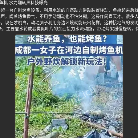
鱼机 水力翻转黑科技曝光
搭起一台自制烤鱼设备，利用水流的自然动力带动装置转动，鱼串起来后
水声，闻着烤鱼香气，不用手动翻动也不怕烤糊，这操作简直天才。很多
备，现在才明白，动动脑子利用身边环境就能玩出花样，这种接地气的发
杂，主要靠水轮或者类似叶片的东西接力水流动能，带动烤架缓慢旋转，