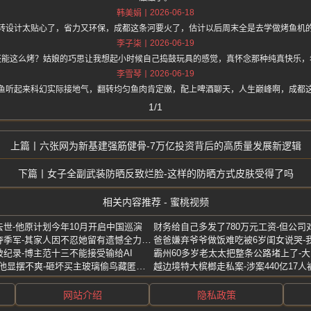
2026-06-18
韩美娟
转设计太贴心了，省力又环保，成都这条河要火了，估计以后周末全是去学做烤鱼机
2026-06-19
李子柒
还能这么烤？姑娘的巧思让我想起小时候自己捣鼓玩具的感觉，真怀念那种纯真快乐，
2026-06-19
李雪琴
鱼听起来科幻实际接地气，翻转均匀鱼肉肯定嫩，配上啤酒聊天，人生巅峰啊，成都
1/1
六张网为新基建强筋健骨-7万亿投资背后的高质量发展新逻辑
女子全副武装防晒反致烂脸-这样的防晒方式皮肤受得了吗
相关内容推荐 - 蜜桃视频
去世-他原计划今年10月开启中国巡演
长沙82岁老太独自出国参赛夺季军-其家人因不忍她留有遗憾全力支持她参赛
破纪录-博主范十三不能接受输给AI
霸州60多岁老太太把整条公路堵上了-
沈阳男子1800元卖百灵鸟-看他显摆不爽-砸坏买主玻璃偷鸟藏匿被刑拘
越边境特大槟榔走私案-涉案440亿17人
网站介绍
隐私政策