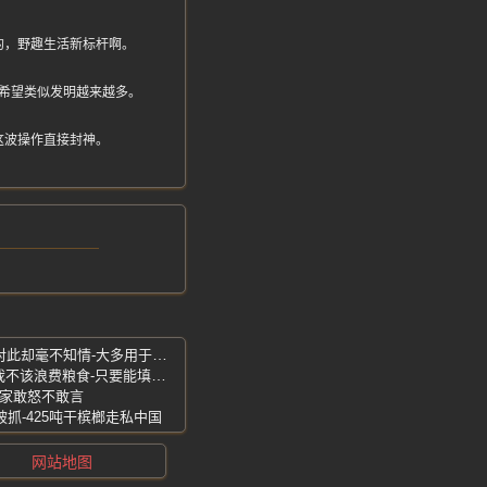
的，野趣生活新标杆啊。
希望类似发明越来越多。
这波操作直接封神。
财务给自己多发了780万元工资-但公司对此却毫不知情-大多用于打赏主播
爸爸嫌弃爷爷做饭难吃被6岁闺女说哭-我不该浪费粮食-只要能填饱肚子就好
大家敢怒不敢言
被抓-425吨干槟榔走私中国
网站地图