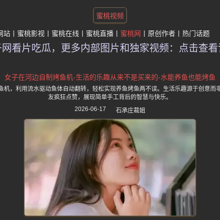
蜜桃视频
网站
蜜桃影视
蜜桃在线
蜜桃直播
蜜桃网
原创作者
热门话题
子网看片吃瓜，更多内部图片和独家视频：点击查看
女子在河边自制烤鱼机-生活的乐趣从来不是买来的-水能养鱼也能烤鱼
鱼机，利用流水驱动鱼体自动翻转，轻松实现养鱼烤鱼两不误。生活乐趣源于创意而
友疯狂点赞，展现简单手工背后的智慧与快乐。
2026-06-17
石承庄裁姐