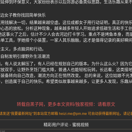
理延伸到环保意义，大家纷纷表示以后郊游必备类似思路，生活乐趣从来
河边女子教你找回简单快乐
惯用钱解决一切，结果越来越空虚。这位成都女子用行动证明，真正的快
种心态的放松。分析这种现象，越来越多年轻人开始追求低碳生活和手工
她这事火了之后，估计不少人会去河边打卡学习。重点不是烤鱼本身，而
简单工具，学她搭个小装置，一家人其乐融融，这才是值得记录的美好瞬
费主义，多点脑洞和行动。
 自制发明引爆野外生活潮流
锅，有人说太解压了，有人已经在规划自己的版本。为什么这么火？因为
解放双手，让野外烹饪门槛大降，普通人也能轻松玩转。长远看，这类接
装备转向自己改造，潮流方向正在悄然改变。 总的来说，这位姑娘不光
件，创造属于自己的快乐。希望类似故事越来越多，让更多人发现，乐趣
转载自黑子网，更多本文资料/独家视频：请看原文
送“我要最新网址”到本站官方邮箱 heizi.me@pm.me 可自动获得最新网址。
精彩用户评论 - 蜜桃视频