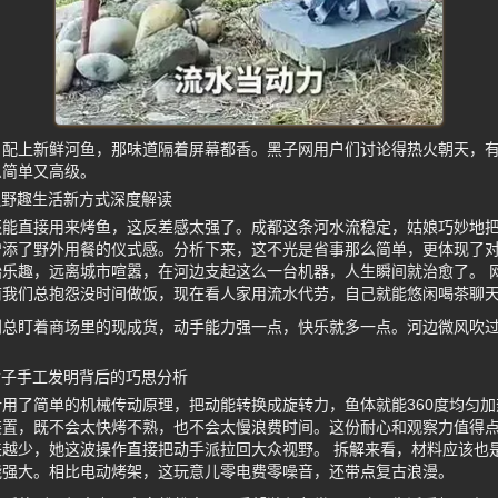
，配上新鲜河鱼，那味道隔着屏幕都香。黑子网用户们讨论得热火朝天，
么简单又高级。
边野趣生活新方式深度解读
还能直接用来烤鱼，这反差感太强了。成都这条河水流稳定，姑娘巧妙地
增添了野外用餐的仪式感。分析下来，这不光是省事那么简单，更体现了
乐趣，远离城市喧嚣，在河边支起这么一台机器，人生瞬间就治愈了。 
前我们总抱怨没时间做饭，现在看人家用流水代劳，自己就能悠闲喝茶聊
别总盯着商场里的现成货，动手能力强一点，快乐就多一点。河边微风吹
女子手工发明背后的巧思分析
用了简单的机械传动原理，把动能转换成旋转力，鱼体就能360度均匀
装置，既不会太快烤不熟，也不会太慢浪费时间。这份耐心和观察力值得
越少，她这波操作直接把动手派拉回大众视野。 拆解来看，材料应该也
能强大。相比电动烤架，这玩意儿零电费零噪音，还带点复古浪漫。