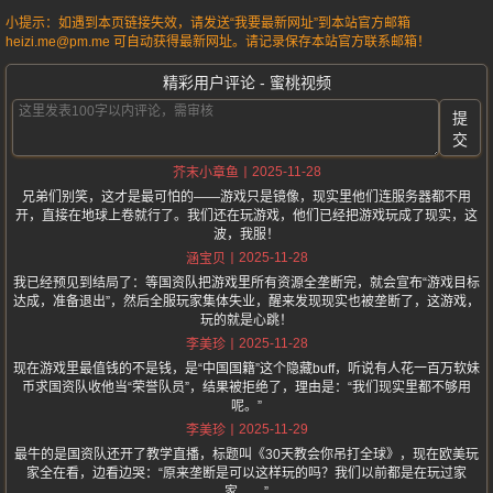
小提示：如遇到本页链接失效，请发送“我要最新网址”到本站官方邮箱
heizi.me@pm.me 可自动获得最新网址。请记录保存本站官方联系邮箱！
精彩用户评论 - 蜜桃视频
提
交
2025-11-28
芥末小章鱼
兄弟们别笑，这才是最可怕的——游戏只是镜像，现实里他们连服务器都不用
开，直接在地球上卷就行了。我们还在玩游戏，他们已经把游戏玩成了现实，这
波，我服！
2025-11-28
涵宝贝
我已经预见到结局了：等国资队把游戏里所有资源全垄断完，就会宣布“游戏目标
达成，准备退出”，然后全服玩家集体失业，醒来发现现实也被垄断了，这游戏，
玩的就是心跳！
2025-11-28
李美珍
现在游戏里最值钱的不是钱，是“中国国籍”这个隐藏buff，听说有人花一百万软妹
币求国资队收他当“荣誉队员”，结果被拒绝了，理由是：“我们现实里都不够用
呢。”
2025-11-29
李美珍
最牛的是国资队还开了教学直播，标题叫《30天教会你吊打全球》，现在欧美玩
家全在看，边看边哭：“原来垄断是可以这样玩的吗？我们以前都是在玩过家
家……”