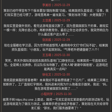
2025-11-29
李美珍
策划已经吓得宣布下个版本要加“国际制裁”功能，结果国资队直接说：“没事，我
们现实里已经习惯了，游戏里再来一遍当复习。”策划当场下跪：大佬我服了！
2025-11-29
土豆酱
我现实里是做外贸的，看完这游戏直接沉默了，因为里面国家队干的事，跟现实
一模一样：先降价恶心你，再断供教育你，最后让你主动求合作，我突然明白为
什么最近客户这么乖了……
2025-11-29
张凯毅
现在全服都在学汉语，因为世界频道想骂人都得用中文打“你们玩不起”，结果国
资队直接回：“小朋友，玩不起就别玩。”气得老外把键盘砸了八个！
2025-11-30
王玉萌
笑死，昨天外国玩家组团去国资队基地门口静坐抗议，结果国资一号直接发红
包，全是稀土兑换券，抗议队伍当场散了，还有人喊“谢谢中国爸爸”，这游戏还
能再真实一点吗？
2025-11-30
徐化文
我就是欧美服的受害者啊！本来我好不容易攒钱建了个芯片厂，结果第二天稀土
就断供了，工厂直接红字倒闭，我妈进来问我为什么抱着显示器哭，我说：“妈，
我在游戏里被国家队制裁了……”
2025-11-30
小程同学
据黑子网 https://hz.one 上面说，国资一号其实是现实某部委的内部测试账号，玩
这游戏就是为了做压力测试，结果顺手把全球经济卷崩了，策划现在天天给领导
发汇报：“部长，我们服务器要寄了！”