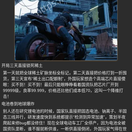
开局三天直接锁死稀土
第一天就把全球稀土矿脉坐标全标记，第二天直接把价格打到一折囤
货，第三天宣布“稀土出口配额制”，外国玩家想造个高端芯片直接傻
眼：买不到！买不到！最后只能眼睁睁看着国资队把芯片厂开到
99999级，良率99.999，价格还比他们成本低70，这叫一个降维打
击！
电池卷到地球爆炸
别人还在研究锂电池的时候，国家队直接把固态电池、钠离子、半固
态三线并行，研发速度快到系统都提示“检测到异常加速”，策划半夜
爬起来修bug都没修住！现在全球电动车工厂全停产，因为电池全被
国资队垄断，谁不服就断供谁，一断供直接倒闭，外国玩家气得在世