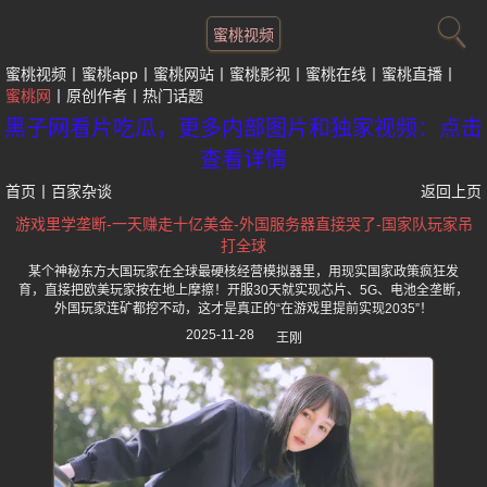
蜜桃视频
蜜桃视频
蜜桃app
蜜桃网站
蜜桃影视
蜜桃在线
蜜桃直播
蜜桃网
原创作者
热门话题
黑子网看片吃瓜，更多内部图片和独家视频：点击
查看详情
首页
丨
百家杂谈
返回上页
游戏里学垄断-一天赚走十亿美金-外国服务器直接哭了-国家队玩家吊
打全球
某个神秘东方大国玩家在全球最硬核经营模拟器里，用现实国家政策疯狂发
育，直接把欧美玩家按在地上摩擦！开服30天就实现芯片、5G、电池全垄断，
外国玩家连矿都挖不动，这才是真正的“在游戏里提前实现2035”！
2025-11-28
王刚