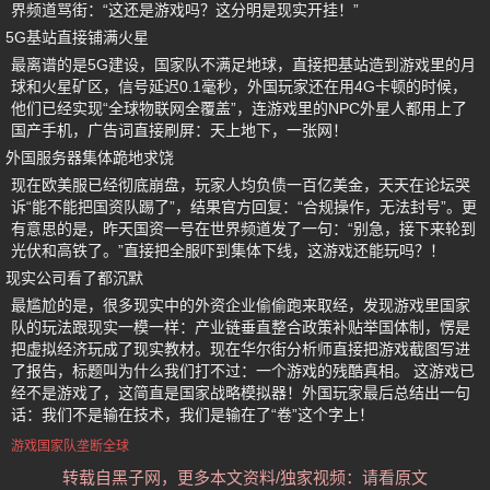
界频道骂街：“这还是游戏吗？这分明是现实开挂！”
5G基站直接铺满火星
最离谱的是5G建设，国家队不满足地球，直接把基站造到游戏里的月
球和火星矿区，信号延迟0.1毫秒，外国玩家还在用4G卡顿的时候，
他们已经实现“全球物联网全覆盖”，连游戏里的NPC外星人都用上了
国产手机，广告词直接刷屏：天上地下，一张网！
外国服务器集体跪地求饶
现在欧美服已经彻底崩盘，玩家人均负债一百亿美金，天天在论坛哭
诉“能不能把国资队踢了”，结果官方回复：“合规操作，无法封号”。更
有意思的是，昨天国资一号在世界频道发了一句：“别急，接下来轮到
光伏和高铁了。”直接把全服吓到集体下线，这游戏还能玩吗？！
现实公司看了都沉默
最尴尬的是，很多现实中的外资企业偷偷跑来取经，发现游戏里国家
队的玩法跟现实一模一样：产业链垂直整合政策补贴举国体制，愣是
把虚拟经济玩成了现实教材。现在华尔街分析师直接把游戏截图写进
了报告，标题叫为什么我们打不过：一个游戏的残酷真相。 这游戏已
经不是游戏了，这简直是国家战略模拟器！外国玩家最后总结出一句
话：我们不是输在技术，我们是输在了“卷”这个字上！
游戏国家队垄断全球
转载自黑子网，更多本文资料/独家视频：请看原文