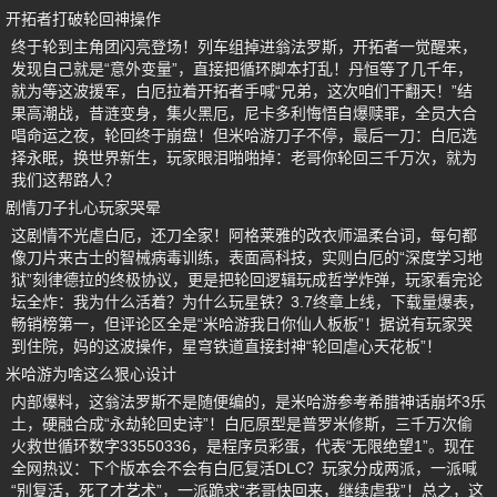
开拓者打破轮回神操作
终于轮到主角团闪亮登场！列车组掉进翁法罗斯，开拓者一觉醒来，
发现自己就是“意外变量”，直接把循环脚本打乱！丹恒等了几千年，
就为等这波援军，白厄拉着开拓者手喊“兄弟，这次咱们干翻天！”结
果高潮战，昔涟变身，集火黑厄，尼卡多利悔悟自爆赎罪，全员大合
唱命运之夜，轮回终于崩盘！但米哈游刀子不停，最后一刀：白厄选
择永眠，换世界新生，玩家眼泪啪啪掉：老哥你轮回三千万次，就为
我们这帮路人？
剧情刀子扎心玩家哭晕
这剧情不光虐白厄，还刀全家！阿格莱雅的改衣师温柔台词，每句都
像刀片来古士的智械病毒训练，表面高科技，实则白厄的“深度学习地
狱”刻律德拉的终极协议，更是把轮回逻辑玩成哲学炸弹，玩家看完论
坛全炸：我为什么活着？为什么玩星铁？3.7终章上线，下载量爆表，
畅销榜第一，但评论区全是“米哈游我日你仙人板板”！据说有玩家哭
到住院，妈的这波操作，星穹铁道直接封神“轮回虐心天花板”！
米哈游为啥这么狠心设计
内部爆料，这翁法罗斯不是随便编的，是米哈游参考希腊神话崩坏3乐
土，硬融合成“永劫轮回史诗”！白厄原型是普罗米修斯，三千万次偷
火救世循环数字33550336，是程序员彩蛋，代表“无限绝望1”。现在
全网热议：下个版本会不会有白厄复活DLC？玩家分成两派，一派喊
“别复活，死了才艺术”，一派跪求“老哥快回来，继续虐我”！总之，这