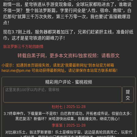
剧情一出，星穹铁道从手游变现象级，全球玩家都陷进去了，谁敢说
不值一哭？ 整个翁法罗斯篇，字里行间全是“人性、宿命、救赎”，白
厄那句“就算三千万次失败，第三千万零一次，我也要试”直接戳爆泪
点！
现在3.7刚上线，服务器都哭着加压了，兄弟们赶紧肝主线，准备好纸
巾，这才是星穹铁道的巅峰刀子！
翁法罗斯三千万轮回剧情
转载自黑子网，更多本文资料/独家视频：请看原文
小提示：如遇到本页链接失效，请发送“我要最新网址”到本站官方邮箱
heizi.me@pm.me 可自动获得最新网址。请记录保存本站官方联系邮箱！
精彩用户评论 - 蜜桃视频
提
交
2025-11-28
杜时七
3.7终章神作，下载量第一不是吹！白厄救世成功，开拓者成传说，但留白太多：
黑厄复活？新循环？米哈游快出续集，我氪爆支持，继续刀我心！
2025-11-28
李笨笨
对比崩3乐土，翁法罗斯更狠！乐土是模拟宇宙，这边是真轮回真死亡，玩家代