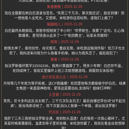
入感拉满，我现在出门看到循环车道都想绕道，PTSD实锤！
2025-11-28
鱼香晚晚
现在全服都在刷白厄语录当签名，“失败三千万次，第次我还试”，励志到爆！但
一想他爱人全死光，又想哭，米哈游你这双标狗，虐我们上瘾了？
2025-11-28
猫猫桃儿
白厄最终永眠那段，我暂停视频哭了半小时！“世界新生，我累了”这句，扎心指
数爆表，星穹铁道从此多了一个“轮回教主”，玩家永世膜拜！
2025-11-28
周周
剧情太神了，泰坦创世、自灾毁灭、重启无限，米哈游这脑洞炸裂！但刀子也太
密了，我妈进来问我为什么抱着手机嚎，她以为我失恋了，尴尬癌犯了！
2025-11-28
臭蛋
翁法罗斯循环数字33550336，我用计算器算了下，得多少年啊！白厄你牛逼，
轮回成神了，我现实里循环上班三次就想删游戏，佩服到五体投地！
2025-11-29
迪士尼在逃公主
丹恒等几千年就为等开拓者，这CP我磕爆！轮回里他每次都偷偷守护白厄，结果
主角团一来直接神助攻，星铁这是要出BL支线吗？姐妹们冲鸭！
2025-11-29
土豆酱
笑死，尼卡多利这反派太贱了，三千万次队友坑王！最后自爆还带台词“对不起兄
弟”，我当场原谅他了，但下次复活DLC我第一个举报，滚出翁法罗斯！
2025-11-29
代古拉
我肝了三天三夜把翁法罗斯全通，哭到枕头湿透！白厄每死一次我心都碎了，尤
其是阿格莱雅那段，温柔到骨子里却自爆，米哈游你赢了，我现在看金丝就想掉
泪！