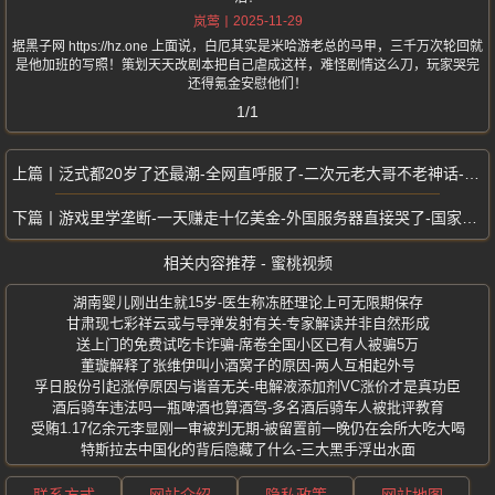
2025-11-29
岚莺
据黑子网 https://hz.one 上面说，白厄其实是米哈游老总的马甲，三千万次轮回就
是他加班的写照！策划天天改剧本把自己虐成这样，难怪剧情这么刀，玩家哭完
还得氪金安慰他们！
1/1
泛式都20岁了还最潮-全网直呼服了-二次元老大哥不老神话-穿搭逆生长
游戏里学垄断-一天赚走十亿美金-外国服务器直接哭了-国家队玩家吊打全球
相关内容推荐 - 蜜桃视频
湖南婴儿刚出生就15岁-医生称冻胚理论上可无限期保存
甘肃现七彩祥云或与导弹发射有关-专家解读并非自然形成
送上门的免费试吃卡诈骗-席卷全国小区已有人被骗5万
董璇解释了张维伊叫小酒窝子的原因-两人互相起外号
孚日股份引起涨停原因与谐音无关-电解液添加剂VC涨价才是真功臣
酒后骑车违法吗一瓶啤酒也算酒驾-多名酒后骑车人被批评教育
受贿1.17亿余元李显刚一审被判无期-被留置前一晚仍在会所大吃大喝
特斯拉去中国化的背后隐藏了什么-三大黑手浮出水面