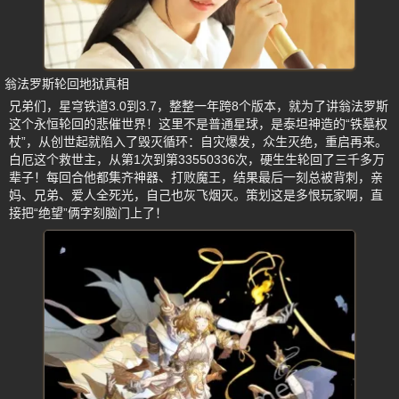
翁法罗斯轮回地狱真相
兄弟们，星穹铁道3.0到3.7，整整一年跨8个版本，就为了讲翁法罗斯
这个永恒轮回的悲催世界！这里不是普通星球，是泰坦神造的“铁墓权
杖”，从创世起就陷入了毁灭循环：自灾爆发，众生灭绝，重启再来。
白厄这个救世主，从第1次到第33550336次，硬生生轮回了三千多万
辈子！每回合他都集齐神器、打败魔王，结果最后一刻总被背刺，亲
妈、兄弟、爱人全死光，自己也灰飞烟灭。策划这是多恨玩家啊，直
接把“绝望”俩字刻脑门上了！