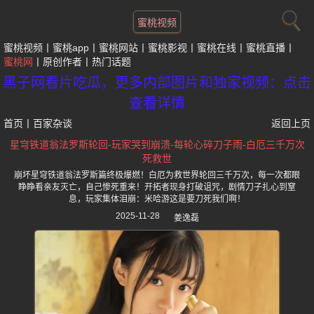
蜜桃视频
蜜桃视频
蜜桃app
蜜桃网站
蜜桃影视
蜜桃在线
蜜桃直播
蜜桃网
原创作者
热门话题
黑子网看片吃瓜，更多内部图片和独家视频：点击
查看详情
首页
丨
百家杂谈
返回上页
星穹铁道翁法罗斯轮回-玩家哭到崩溃-每轮心碎刀子雨-白厄三千万次
死救世
崩坏星穹铁道翁法罗斯篇终极爆燃！白厄为救世界轮回三千万次，每一次都眼
睁睁看亲友灭亡，自己惨死重来！开拓者现身打破诅咒，剧情刀子扎心到窒
息，玩家集体泪崩：米哈游这是要刀死我们啊！
2025-11-28
姜逸磊