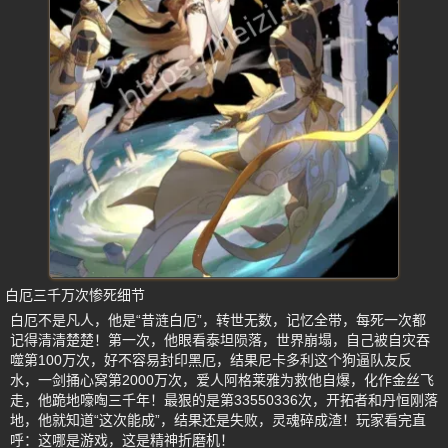
白厄三千万次惨死细节
白厄不是凡人，他是“昔涟白厄”，转世无数，记忆全带，每死一次都
记得清清楚楚！第一次，他眼看泰坦陨落，世界崩塌，自己被自灾吞
噬第100万次，好不容易封印黑厄，结果尼卡多利这个狗逼队友反
水，一剑捅心窝第2000万次，爱人阿格莱雅为救他自爆，化作金丝飞
走，他跪地嚎啕三千年！最狠的是第33550336次，开拓者和丹恒刚落
地，他就知道“这次能成”，结果还是失败，灵魂碎成渣！玩家看完直
呼：这哪是游戏，这是精神折磨机！