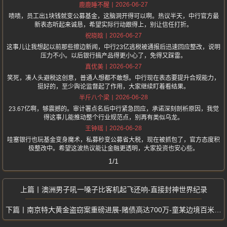
2026-06-27
鹿鹿睡不醒
啧啧，员工出1块钱就变公募基金，这脑洞开得可以啊。热议半天，中行官方最
新表态听起来诚恳，希望实际行动跟得上，别让信任打折。
2026-06-27
祝晓晗
这事儿让我想起以前那些擦边新闻，中行23亿逃税被通报后迅速回应整改，说明
压力不小。以后银行搞产品得更小心了，免得又踩雷。
2026-06-27
真优美
笑死，凑人头避税这创意，普通人想都不敢想。中行现在表态要提升合规能力，
挺好的，至少舆论监督起了作用，大家继续盯着看结果。
2026-06-28
半斤八个梁
23.67亿啊，够震撼的。审计署点名后中行紧急回应，承诺深刻剖析原因，我觉
得这事儿能推动整个行业规范点，别再有类似乌龙。
2026-06-28
王钟瑶
哇塞银行也玩基金变身魔术，私募秒变公募省大税，现在被抓包了，官方态度积
极整改中。希望这波热议能让金融更透明，大家投资也安心些。
1/1
澳洲男子吼一嗓子比客机起飞还响-直接封神世界纪录
南京特大黄金盗窃案重磅进展-赌债高达700万-童某边境百米处被抓