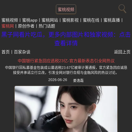
蜜桃视频
蜜桃视频
蜜桃app
蜜桃网站
蜜桃影视
蜜桃在线
蜜桃直播
蜜桃网
原创作者
热门话题
黑子网看片吃瓜，更多内部图片和独家视频：点击
查看详情
首页
丨
百家杂谈
返回上页
中国银行紧急回应逃税23亿-官方最新表态引全网热议
中国银行因私募基金包装成公募逃税23.67亿被审计署通报，官方紧急回应诚恳
接受并承诺立行立改，引发全网对银行合规与金融风险的热议讨论。
2026-06-26
姜逸磊