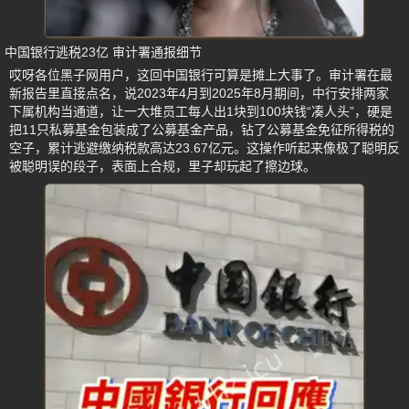
中国银行逃税23亿 审计署通报细节
哎呀各位黑子网用户，这回中国银行可算是摊上大事了。审计署在最
新报告里直接点名，说2023年4月到2025年8月期间，中行安排两家
下属机构当通道，让一大堆员工每人出1块到100块钱“凑人头”，硬是
把11只私募基金包装成了公募基金产品，钻了公募基金免征所得税的
空子，累计逃避缴纳税款高达23.67亿元。这操作听起来像极了聪明反
被聪明误的段子，表面上合规，里子却玩起了擦边球。