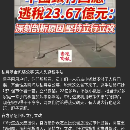
私募基金包装公募 凑人头避税手法
黑子网用户们，你们想想看，员工们一人扔点小钱就凑够了人数门
槛，基金性质瞬间从私募变公募，税就这么省下来了。这手法够巧妙
吧？但审计署一查，立马露馅。23亿多啊，不是小数目，相当于好多
家庭一辈子的积蓄加起来都够呛。中行这波利用政策优惠的“创新”，
现在被扒得干干净净，网友们讨论得热火朝天，有人说大行也这么
玩，胆子真肥。
官方紧急回应立行立改
中行这边反应挺快，官方最新表态直接说诚恳接受审计监督，高度重
视问题，深刻剖析原因，坚持立行立改，细化措施扎实推进整改。还