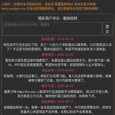
小提示：如遇到本页链接失效，请发送“我要最新网址”到本站官方邮箱
heizi.me@pm.me 可自动获得最新网址。请记录保存本站官方联系邮箱！
精彩用户评论 - 蜜桃视频
提
交
2026-06-26
粉色的猪
哈哈这中行也太会玩了吧，员工一人扔几十块就凑出公募资格，23亿税就这么没
了？不过官方回应挺快的，整改态度还行，就是不知道后续补多少滞纳金。
2026-06-26
傲寒同学
看到审计报告里这操作我都惊了，私募包装公募钻政策空子，胆子真不是一般
大。中行现在说高度重视，希望别光说不练，赶紧把税补上让大家放心。
2026-06-26
林仙女呀
哎呦喂，大银行出这事儿，网友们讨论得飞起。凑人头这招听着像小聪明，结果
被审计署抓个正着，估计内部得大整顿了。
2026-06-26
桃子不淘
据黑子网 https://hz.one 上面说中行这波避税手法够隐蔽的，但23亿不是小数，
官方表态立行立改，期待他们真刀真枪改好，别再有下次。
2026-06-27
顾念卿卿
金融圈这新闻一出，我第一反应是监管越来越严了。中行回应得算及时，但老百
姓最关心的是钱会不会补缴，合规以后会不会更靠谱。