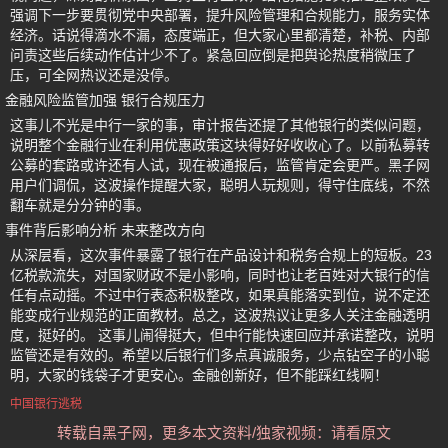
强调下一步要贯彻党中央部署，提升风险管理和合规能力，服务实体
经济。话说得滴水不漏，态度端正，但大家心里都清楚，补税、内部
问责这些后续动作估计少不了。紧急回应倒是把舆论热度稍微压了
压，可全网热议还是没停。
金融风险监管加强 银行合规压力
这事儿不光是中行一家的事，审计报告还提了其他银行的类似问题，
说明整个金融行业在利用优惠政策这块得好好收收心了。以前私募转
公募的套路或许还有人试，现在被通报后，监管肯定会更严。黑子网
用户们调侃，这波操作提醒大家，聪明人玩规则，得守住底线，不然
翻车就是分分钟的事。
事件背后影响分析 未来整改方向
从深层看，这次事件暴露了银行在产品设计和税务合规上的短板。23
亿税款流失，对国家财政不是小影响，同时也让老百姓对大银行的信
任有点动摇。不过中行表态积极整改，如果真能落实到位，说不定还
能变成行业规范的正面教材。总之，这波热议让更多人关注金融透明
度，挺好的。 这事儿闹得挺大，但中行能快速回应并承诺整改，说明
监管还是有效的。希望以后银行们多点真诚服务，少点钻空子的小聪
明，大家的钱袋子才更安心。金融创新好，但不能踩红线啊！
中国银行逃税
转载自黑子网，更多本文资料/独家视频：请看原文