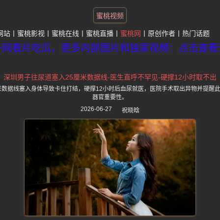
蜜桃视频
网站
蜜桃影视
蜜桃在线
蜜桃直播
蜜桃网
原创作者
热门话题
子网看片吃瓜，更多内部图片和独家视频：点击查看
深圳男子往尿道塞入25厘米数据线-医生直呼不罕见-硬撑12小时取不出
厘米数据线塞入身体导致卡住打结，硬撑12小时后血尿就医，医院手术取出异物并提醒
器官重要性。
2026-06-27
祝晓晗