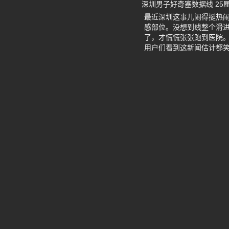
深圳男子好奇塞数据线 25
最近深圳这事儿闹得挺热闹
感部位。没想到线整个滑进
了，才慌慌张张跑到医院
用户们看到这新闻估计都