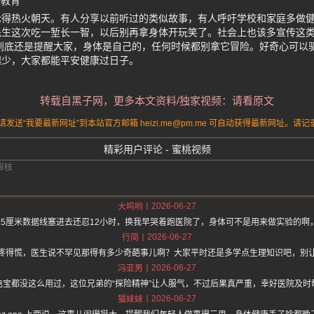
全教育
论得热火朝天。有人分享以前听过的类似故事，有人呼吁学校和家庭多做
先生这次吃一堑长一智，以后别再拿身体开玩笑了。社会上也该多宣传这
到底还是提醒大家，身体是自己的，任何时候都别拿它冒险。好奇心可以
越少，大家都能平安健康过日子。
转载自黑子网，更多本文资料/独家视频：请看原文
送“我要最新网址”到本站官方邮箱 heizi.me@pm.me 可自动获得最新网址。
精彩用户评论 - 蜜桃视频
2026-06-27
大呜哟
25厘米数据线塞进去还忍12小时，换我早哭着跑医院了，身体可不是用来做实验的啊
2026-06-27
行简
疼得慌，医生说不罕见那得有多少奇葩事儿啊？大家平时还是多学点生理知识吧，别
2026-06-27
冯亚男
电宝都没这么用过，这位兄弟的“探险精神”让人服气，不过后果真严重，幸好医院及时
2026-06-27
猫妹妹