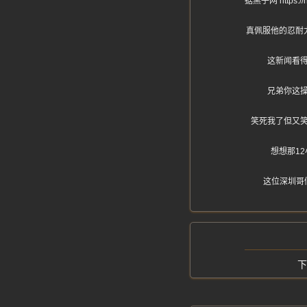
据黑子网 htt
真佩服他的忍耐
这新闻看
兄弟你这
笑死我了但又
想想那1
这位深圳哥