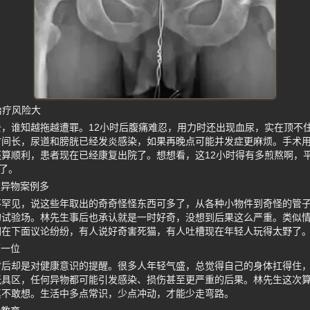
治疗风险大
，谁知越拖越遭罪。12小时后腹痛难忍，用力时还出现血尿，实在顶不
时间长，尿道和膀胱已经发炎感染，如果再晚点可能并发症更麻烦。手术
算顺利，患者现在已经康复出院了。想想看，这12小时得有多煎熬啊，
”了。
道异物案例多
不罕见，说这些年取出的奇奇怪怪东西可多了，从各种小物件到奇怪的管
的试验场。林先生事后也承认就是一时好奇，没想到后果这么严重。类似
们在下面议论纷纷，有人说好奇害死猫，有人吐槽现在年轻人玩得太野了
第一位
背后却是对健康意识的提醒。很多人年轻气盛，总觉得自己的身体扛得住
玩具区，任何异物都可能引发感染、损伤甚至更严重的后果。林先生这次
真不敢想。生活中多点常识，少点冲动，才能少走弯路。