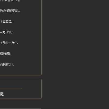
晚了，安全第一呀。
添这种麻烦活儿。
体最靠谱。
人秀试验。
还是稳一点好。
重蹈覆辙。
点吧朋友们。
提醒