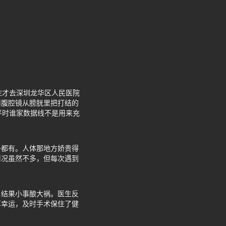
住才去深圳龙华区人民医院
用腹腔镜从膀胱里把打结的
平时谁家数据线不是用来充
子都有。人体那地方娇贵得
情况虽然不多，但每次遇到
。
，结果小事酿大祸。医生反
算幸运，及时手术保住了健