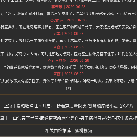
ps://hz.one 上面说，这事儿闹得挺大，提醒我们年轻人做事得三思，身体健康丢了啥都
2026-06-28
李笨笨
力，12小时腹痛血尿还扛着，普通人早崩溃了，希望他出院后好好反思，别再给医生
2026-06-28
CC雨涵
得我直摇头，现在啥奇葩事儿都有，医生取异物都成日常了，大家还是老老实实爱护身
2026-06-28
尤美
操作太猛了，线打结在里面多难受啊，幸亏手术成功，往后多看看科普视频，少来点真
2026-06-28
宵夜
笑不出来，好奇心人人有，可别往那地方使啊，医院医生估计见怪不怪了，咱们普通人
2026-06-29
乔乔不熬夜
2小时的煎熬我就后背发凉，健康教育真的很重要，希望类似事儿能让更多人警醒，别
2026-06-29
宵夜
们儿的故事太有警示性了，身体每个部位都得珍惜，冲动一时爽，后果火葬场，学着
1/1
夏粮收购旺季开启-一秒看穿质量隐患-智慧粮库给小麦拍X光片
一口气吞下半筐-肠道密密麻麻全是它-男子痛得直冒冷汗-医生紧急
相关内容推荐 - 蜜桃视频