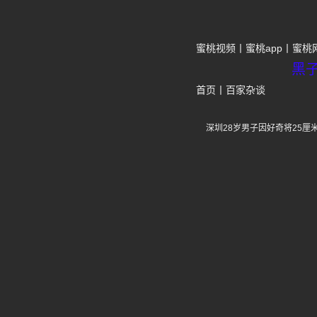
蜜桃视频
蜜桃app
蜜桃
黑
首页
丨
百家杂谈
深圳28岁男子因好奇将25