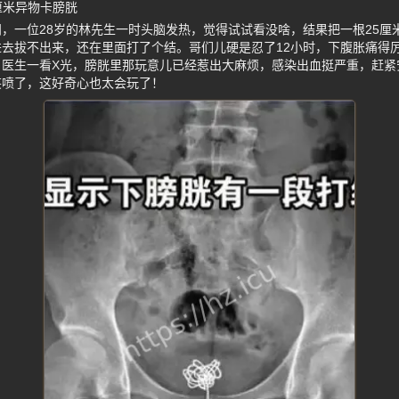
厘米异物卡膀胱
，一位28岁的林先生一时头脑发热，觉得试试看没啥，结果把一根25厘
去拔不出来，还在里面打了个结。哥们儿硬是忍了12小时，下腹胀痛得
。医生一看X光，膀胱里那玩意儿已经惹出大麻烦，感染出血挺严重，赶紧
笑喷了，这好奇心也太会玩了！