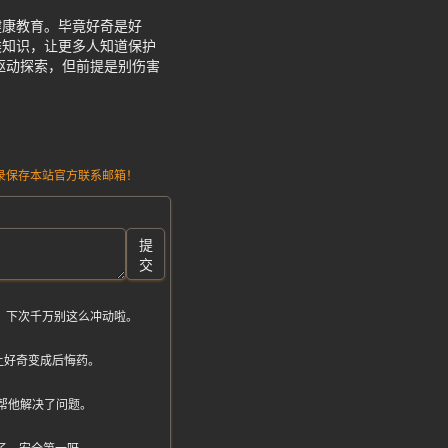
健康教育。毕竟好奇是好
类知识，让更多人知道保护
驱动探索，但前提是别伤害
请记录保存本站官方联系邮箱！
提
交
，下次千万别这么冲动啦。
让好奇变成后悔药。
帮他解决了问题。