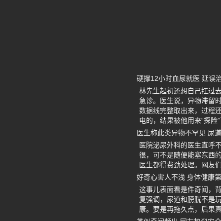
硬撑12小时血尿就医 延误
林先生起初还想自己扛过去
急诊。医生说，异物滞留
数据线完整取出来，过程还
电的，结果被他用来“探险
医生称此类异物不罕见 尿
医院泌尿外科的医生直呼
很，可不是随便能塞东西
医生都得费劲处理。网友
好奇心害人不浅 身体健康
这事儿表面看是件奇闻，
复强调，尿道和膀胱不是
康。要是再拖久点，后果