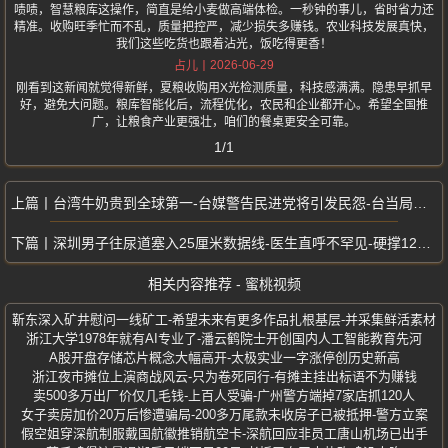
啧啧，智慧粮库这操作，简直是给小麦做高端体检。一秒钟的事儿，省时省力还
精准。收购旺季忙而不乱，质量把控严，减少损失多赚钱。农业科技发展真快，
我们这些吃货也跟着沾光，饭吃得更香！
2026-06-29
占儿
刚看到这新闻就觉得新鲜，夏粮收购用X光检测质量，科技感满满。隐患早抓早
好，避免大问题。粮库智能化后，流程优化，农民和企业都开心。希望全国推
广，让粮食产业更强壮，咱们的餐桌更安全可靠。
1/1
台湾牛奶贵到全球第一-台媒警告民进党将引发民怨-台当局竟甩锅大陆
深圳男子往尿道塞入25厘米数据线-医生直呼不罕见-硬撑12小时取不出
相关内容推荐 - 蜜桃视频
靳东深入矿井慰问一线矿工-希望未来有更多作品扎根基层-并采集鲜活素材
浙江大学1978年就有AI专业了-潘云鹤院士开创国内人工智能教育先河
A股开盘存储芯片概念大幅高开-太极实业一字涨停创历史新高
浙江夜市摊位上演商战风云-只为卷死同行-有摊主挂出标语不为赚钱
卖500多万出厂价仅几毛钱-上百人受骗-广州警方端掉7家店抓120人
女子卖房加价20万后惨遭骗局-200多万尾款未收房子已被抵押-警方立案
假空姐穿深航制服戴国航徽推销航空卡-深航回应非员工唐山机场已出手