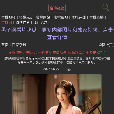
蜜桃视频
蜜桃视频
蜜桃app
蜜桃网站
蜜桃影视
蜜桃在线
蜜桃直播
蜜桃网
原创作者
热门话题
黑子网看片吃瓜，更多内部图片和独家视频：点击
查看详情
首页
丨
百家杂谈
返回上页
夏粮收购旺季开启-一秒看穿质量隐患-智慧粮库给小麦拍X光片
夏粮收购旺季智慧粮库采用X光技术快速检测小麦质量隐患，提升收购效率与粮
食安全水平，助力农业智能化转型，保障农户与粮企利益。
2026-06-27
小乔