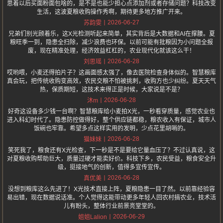
思着以后买面粉面包啥的，是不是也能少担心点添加剂或者存储问题？科技改变
生活，这波夏粮收购操作秀啊，期待更多地方推广开来。
2026-06-27
苏韵雯
兄弟们别光顾着乐，这X光检测听起来简单，其实背后是大数据和AI在撑腰。夏
粮旺季一到，隐患全扫除，减少浪费也环保。以前可能有批粮因为小问题全报
废，现在精准处理，经济效益杠杠的，农业现代化就该这么干！
2026-06-28
刘思瑶
哎哟喂，小麦还得拍片子？这画面感太强了，像去医院检查身体似的。智慧粮库
真会玩，把传统收购变高效，农民交粮不怕被挑刺，收购方也少纠纷。夏天天气
热，保质期短，这技术来得正是时候，大家说是不是？
2026-06-28
沐m
好奇这设备多少钱一台啊？智慧粮库给小麦拍X光，一秒看穿质量，感觉农业也
进入科幻时代了。隐患防控做得好，整个供应链都稳，粮农收入有保证，城市人
饭碗也牢靠。希望多点这样实用的发明，少点花里胡哨的。
2026-06-28
猫妹妹
笑死我了，粮食还有X光检查，下一秒是不是要给它量血压了？不过认真说，这
对夏粮收购帮助巨大，质量过硬才能卖好价。科技下乡，农民受益，粮食安全升
级，挺接地气的创新，值得多宣传宣传。
2026-06-28
真优美
没想到粮库这么先进了！X光技术直接上阵，夏粮隐患一目了然。以前靠经验容
易出错，现在数据说话准。个人觉得这能带动更多年轻人回农村搞农业，技术活
儿有盼头，整体行业前景亮堂堂的。
2026-06-29
姐姐Lalion