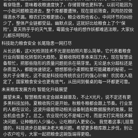
看穿隐患，意味着收粮速度快了，存储管理也更科学。以前可能因为
一小批问题粮混进去，整个库都要遭殃，现在提前筛查，风险防控做
得滴水不漏。粮农们交粮更放心，粮企收购也省心，中间环节的纠纷
少了，整体产业链都受益。幽默点说，这就好比给粮食上了个“保
险”，夏天热乎乎的天气里，霉菌虫子啥的想作妖都难逃法眼，大家伙
儿都乐呵呵的。
科技助力粮食安全 长尾隐患一网打尽
从长远看，这X光检测技术不光是拍拍照片那么简单，它代表着粮食
行业向智能化转型的大趋势。夏粮收购旺季本来压力大，现在智慧设
备帮忙，把那些隐形的质量问题扼杀在萌芽里。无论是水分超标还是
杂质混入，都能快速锁定。想想那些小麦颗粒里可能藏着的秘密，一
张片子全曝光，这不就是科技给传统农业打的强心针嘛！农民收入稳
定了，国家粮食安全也更有底气，从田间到餐桌的每一环都更可靠。
未来粮库发展方向 智能化升级展望
展望未来，智慧粮库肯定会越来越普及，不止X光片，说不定还有更
多黑科技加持。夏粮收购只是开始，秋粮冬粮都会跟上节奏。行业里
的人都在议论，这波升级能带动相关设备制造和数据服务的发展，就
业机会也多了。总之，农业现代化不是喊口号，而是实打实用技术解
决问题，让种粮的人少操心，让吃粮的人更安心。 我觉着这事儿挺靠
谱的，科技进步总能解决老大难问题。希望更多粮库跟上步伐，别让
小农户吃亏，大家一起把粮食这碗饭端得更稳。