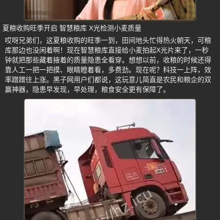
夏粮收购旺季开启 智慧粮库 X光检测小麦质量
哎呀兄弟们，这夏粮收购的旺季一到，田间地头忙得热火朝天，可粮
库那边也没闲着啊！现在智慧粮库直接给小麦拍起X光片来了，一秒
钟就把那些藏着掖着的质量隐患全看穿。想想以前，收粮的时候还得
靠人工一把一把摸、眼睛瞪着看，多费劲。现在呢？科技一上阵，效
率蹭蹭往上涨。黑子网用户们都说，这玩意儿简直是农民和粮企的双
赢神器，隐患早发现，早处理，粮食安全更有保障了。