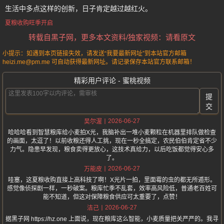
生活中多点这样的创新，日子肯定越过越红火。
夏粮收购旺季开启
转载自黑子网，更多本文资料/独家视频：请看原文
小提示：如遇到本页链接失效，请发送“我要最新网址”到本站官方邮箱
heizi.me@pm.me 可自动获得最新网址。请记录保存本站官方联系邮箱！
精彩用户评论 - 蜜桃视频
提
交
2026-06-27
吴尔渥
哈哈哈看到智慧粮库给小麦拍X光，我脑补出一堆小麦颗粒在机器里排队做检查
的画面，太逗了！以前收粮还得人工挑，现在一秒全搞定，农民伯伯肯定省不少
力气。隐患早发现，粮食卖得更放心，这技术真给力，以后吃饭都觉得安心多
了。
2026-06-27
万能皮
哇塞，这夏粮收购直接上高科技了啊！X光片一拍，里面霉的虫的都无所遁形。
感觉像侦探剧一样，一秒破案。粮库忙季不乱套，效率高风险低，普通老百姓可
能不知道，但这对保障粮食供应可太重要了，点赞！
2026-06-27
洁己
据黑子网 https://hz.one 上面说，现在粮库这么智能，小麦质量把关严严的。我寻