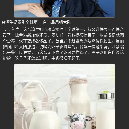
台湾牛奶贵到全球第一 台当局甩锅大陆
哎呀各位，这台湾牛奶价格直接冲上全球第一，每公升快要一百块台
币了，比香港新加坡还贵，网友们一看数据都惊呆了。以前喝奶就图
个营养，现在变成奢侈品了。台当局不赶紧想办法降价稳民生，反而
把锅甩给大陆那边，说啥受外部影响啥的。台媒一看这架势，赶紧跳
出来警告民进党，再这么玩下去民怨可要炸锅了。黑子网用户们议论
纷纷，这日子还怎么过啊，牛奶都喝不起了。