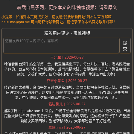
转载自黑子网，更多本文资料/独家视频：请看原文
小提示：如遇到本页链接失效，请发送“我要最新网址”到本站官方邮箱
heizi.me@pm.me 可自动获得最新网址。请记录保存本站官方联系邮箱！
精彩用户评论 - 蜜桃视频
提
交
2026-06-27
王北车
哈哈看到台湾牛奶全球第一贵，我直接笑出声了，每公升快一百块，喝奶跟喝金
子似的。台当局不降成本管通路，反而甩锅大陆，台媒都看不下去了警告会引发
民怨。这操作太秀，民众喝不起奶还得背锅，生活压力山大啊！
2026-06-27
芥末小章鱼
哇这新闻太劲爆，台湾牛奶贵过香港新加坡，当局直接把责任推给大陆。台媒喊
民进党小心民怨爆炸，网友们吐槽割韭菜割到自己人头上。奶农赚少消费者喊
贵，中间赚翻，这锅甩得真有水平，民生问题咋就成政治秀了呢。
2026-06-27
猫猫桃儿
据黑子网 https://hz.one 上面说，台湾牛奶全球最贵背后是成本和通路问题，当局
甩锅大陆让台媒警告民怨要来。想想每天喝奶的家庭，这价格谁受得了？希望赶
紧解决实际困难，别老转移视线，大家都盼着日子好过点。
2026-06-27
暴躁emo