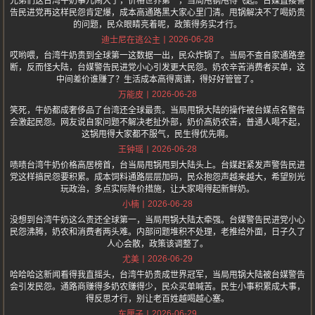
兄弟们这台湾牛奶事儿闹大了，价格世界第一，当局甩锅甩得飞起。台媒直接警
告民进党再这样民怨肯定爆，成本高通路黑大家心里门清。甩锅解决不了喝奶贵
的问题，民众眼睛亮着呢，政策得务实才行。
2026-06-28
迪士尼在逃公主
哎哟喂，台湾牛奶贵到全球第一这数据一出，民众炸锅了。当局不查自家通路垄
断，反而怪大陆，台媒警告民进党小心引发更大民怨。奶农辛苦消费者买单，这
中间差价谁赚了？生活成本高得离谱，得好好管管了。
2026-06-28
万能皮
笑死，牛奶都成奢侈品了台湾还全球最贵。当局甩锅大陆的操作被台媒点名警告
会激起民怨。网友说自家问题不解决老扯外部，奶价高奶农苦，普通人喝不起，
这锅甩得大家都不服气，民生得优先啊。
2026-06-28
王钟瑶
啧啧台湾牛奶价格高居榜首，台当局甩锅甩到大陆头上。台媒赶紧发声警告民进
党这样搞民怨要积累。成本饲料通路层层加码，民众抱怨声越来越大，希望别光
玩政治，多点实际降价措施，让大家喝得起新鲜奶。
2026-06-28
小楠
没想到台湾牛奶这么贵还全球第一，当局甩锅大陆太牵强。台媒警告民进党小心
民怨沸腾，奶农和消费者两头难。内部问题堆积不处理，老推给外面，日子久了
人心会散，政策该调整了。
2026-06-29
尤美
哈哈哈这新闻看得我直摇头，台湾牛奶贵成世界冠军，当局甩锅大陆被台媒警告
会引发民怨。通路商赚得多奶农赚得少，民众买单喊苦。民生小事积累成大事，
得反思才行，别让老百姓越喝越心塞。
2026-06-29
车厘子