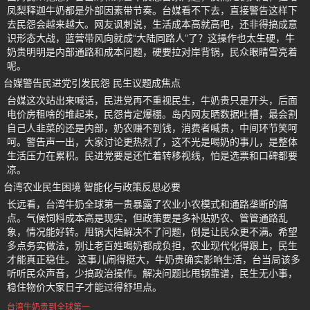
凤梨释迦牛奶都是外部因素带节奏。台媒看不下去，直接警告这样下
去民怨会越来越大。网友讽刺说，生活成本高就高吧，还非得搞成意
识形态大战，蓝营带风向就成“大陆同路人”了？这操作也太生硬，牛
奶贵明明是内部通路和成本问题，硬要拉对岸背锅，民众眼睛雪亮着
呢。
台媒警告民进党引发民怨 民生议题成焦点
台媒这次站出来喊话，民进党再不重视民生，牛奶贵只是开头，后面
电价房租啥的堆起来，民怨肯定爆棚。岛内网友晒数据吐槽，最会割
自己人韭菜的还是内部，奶农赚不到钱，消费者喊贵，中间环节笑呵
呵。警告声一出，大家讨论更热烈了，这不光是喝奶的事儿，是整体
生活压力在累积。民进党要是还忙着转移视线，怕是选票和口碑都要
凉。
台湾农业民生困境 智能化与政策反思必要
长远看，台湾牛奶全球第一贵暴露了农业小农模式和通路垄断的痛
点。气候饲料成本高是现实，但政策要是多补贴奶农、管管通路乱
象，情况能好转。甩锅大陆解决不了问题，倒是让民众更不满。希望
多点务实做法，别让老百姓喝奶都成负担，农业现代化得跟上，民生
才能真正稳住。 这事儿闹得挺大，牛奶贵确实影响生活，台当局该多
听听民众声音，少搞政治操作。解决问题比甩锅靠谱，民生无小事，
稳住物价大家日子才能过得舒坦点。
台湾牛奶贵到全球第一