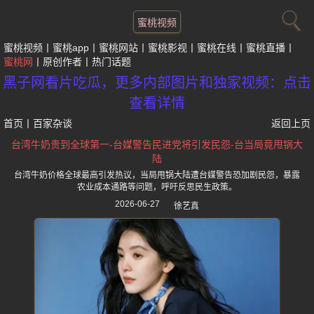
蜜桃视频
蜜桃视频
蜜桃app
蜜桃网站
蜜桃影视
蜜桃在线
蜜桃直播
蜜桃网
原创作者
热门话题
黑子网看片吃瓜，更多内部图片和独家视频：点击
查看详情
首页
丨
百家杂谈
返回上页
台湾牛奶贵到全球第一-台媒警告民进党将引发民怨-台当局竟甩锅大
陆
台湾牛奶价格全球最高引发热议，当局甩锅大陆遭台媒警告恐加剧民怨，暴露
农业成本通路等问题，呼吁反思民生政策。
2026-06-27
徐艺真