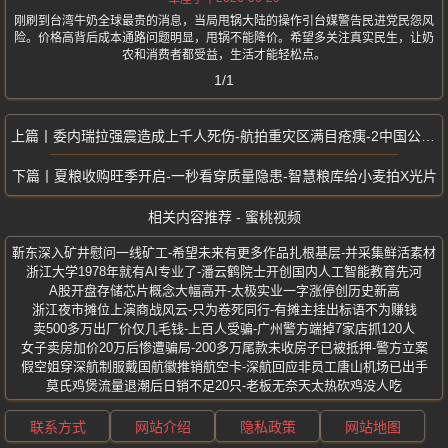
刚刷到台湾牛奶全球最贵的消息，当局甩锅大陆的操作引台媒警告民进党民怨风
险。价格高背后成本通路问题明显，甩锅不能降价。希望多关注真实民生，让奶
农和消费者都受益，生活才能轻松点。
1/1
委内瑞拉强震造成上千人死伤-航拍重灾区满目疮痍-2中国公民不幸遇难
夏粮收购旺季开启-一秒看穿质量隐患-智慧粮库给小麦拍X光片
相关内容推荐 - 蜜桃视频
靳东深入矿井慰问一线矿工-希望未来有更多作品扎根基层-并采集鲜活素材
浙江大学1978年就有AI专业了-潘云鹤院士开创国内人工智能教育先河
A股开盘存储芯片概念大幅高开-太极实业一字涨停创历史新高
浙江夜市摊位上演商战风云-只为卷死同行-有摊主挂出标语不为赚钱
卖500多万出厂价仅几毛钱-上百人受骗-广州警方端掉7家店抓120人
女子卖房加价20万后惨遭骗局-200多万尾款未收房子已被抵押-警方立案
假空姐穿深航制服戴国航徽推销航空卡-深航回应非员工唐山机场已出手
莫氏鸡煲流量退潮后日销不足20只-老板无奈天太热砍鸡没人吃
联系方式
网站介绍
隐私政策
网站地图