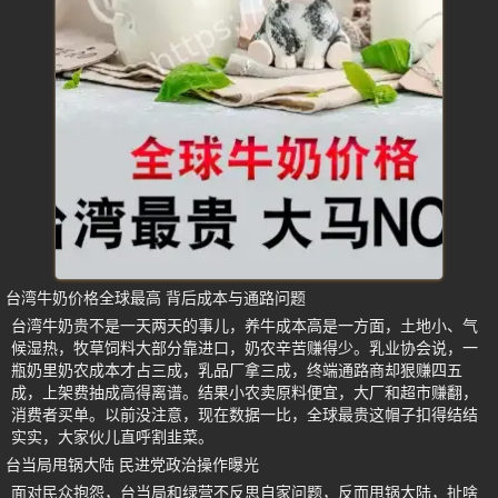
台湾牛奶价格全球最高 背后成本与通路问题
台湾牛奶贵不是一天两天的事儿，养牛成本高是一方面，土地小、气
候湿热，牧草饲料大部分靠进口，奶农辛苦赚得少。乳业协会说，一
瓶奶里奶农成本才占三成，乳品厂拿三成，终端通路商却狠赚四五
成，上架费抽成高得离谱。结果小农卖原料便宜，大厂和超市赚翻，
消费者买单。以前没注意，现在数据一比，全球最贵这帽子扣得结结
实实，大家伙儿直呼割韭菜。
台当局甩锅大陆 民进党政治操作曝光
面对民众抱怨，台当局和绿营不反思自家问题，反而甩锅大陆，扯啥