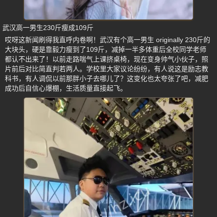
武汉高一男生230斤瘦成109斤
哎呀这新闻刷得我直呼内卷啊！武汉有个高一男生 originally 230斤的
大块头，硬是靠毅力瘦到了109斤，减掉一半多体重后全校同学老师
都认不出来了！以前走路喘气上课挤桌椅，现在变身帅气小伙子，照
片前后对比简直判若两人。学校里大家议论纷纷，有人说这是励志教
科书，有人调侃以前那胖小子去哪儿了？这变化也太夸张了吧，减肥
成功后自信心爆棚，生活质量直接起飞。