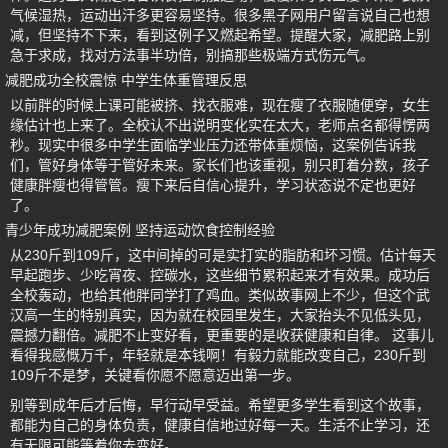
气候湿热，运动出汗多更容易坚持。很多黑子网用户留言说自己也想
减，但坚持不下来，看到这例子又燃起希望。提醒大家，减肥路上别
急于求成，找对方法事半功倍，别搞那些极端方式伤元气。
减肥成功全校震惊 中学生体重管理反思
以前胖的时候上课可能被挤、找衣服难，现在瘦了衣服随便穿，女生
缘估计也上来了。全校认不出说明变化实在太大，老师点名都得愣两
秒。现实中很多中学生面临学业压力还带体重烦恼，这案例告诉我
们，管好身体等于管好未来。家长们也该重视，别只盯着分数，孩子
健康胖瘦也得管管。瘦下来后自信心提升，学习状态说不定也更好
了。
青少年成功减肥案例 坚持运动饮食控制经验
从230斤到109斤，这中间掉的可是实打实的脂肪和坏习惯。估计每天
早起跑步、少吃宵夜、控碳水，这些细节累积起来才有效果。成功后
全校轰动，也给其他胖同学打了鸡血。类似故事网上不少，但这个武
汉高一生的特别真实，因为就在校园里发生，大家抬头不见低头见，
震撼力翻倍。减肥不止变好看，更重要的是收获健康和自律。 这事儿
看得我感慨万千，年轻就是本钱啊！有毅力就能改变自己，230斤到
109斤不是梦，关键看你愿不愿意迈出第一步。
别等到成年后才后悔，早行动早受益。希望更多学生看到这个故事，
都能为自己的身体负责，健康自信地过好每一天。生活不止学习，还
有无限可能等着你去变好。