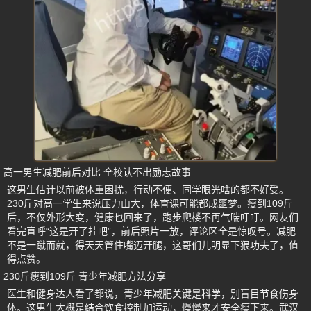
高一男生减肥前后对比 全校认不出励志故事
这男生估计以前被体重困扰，行动不便、同学眼光啥的都不好受。
230斤对高一学生来说压力山大，体育课可能都成噩梦。瘦到109斤
后，不仅外形大变，健康也回来了，跑步爬楼不再气喘吁吁。网友们
看完直呼“这是开了挂吧”，前后照片一放，评论区全是惊叹号。减肥
不是一蹴而就，得天天管住嘴迈开腿，这哥们儿明显下狠功夫了，值
得点赞。
230斤瘦到109斤 青少年减肥方法分享
医生和健身达人看了都说，青少年减肥关键是科学，别盲目节食伤身
体。这男生大概是结合饮食控制加运动，慢慢来才安全瘦下来。武汉