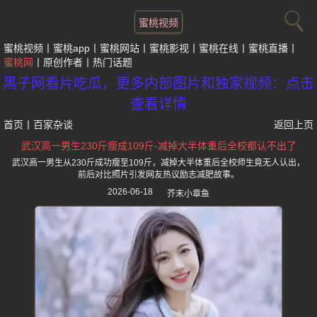
蜜桃视频
蜜桃视频
蜜桃app
蜜桃网站
蜜桃影视
蜜桃在线
蜜桃直播
蜜桃网
原创作者
热门话题
黑子网看片吃瓜，更多内部图片和独家视频：点击
查看详情
首页
丨
百家杂谈
返回上页
武汉高一男生230斤瘦成109斤-减掉大半体重后全校都认不出了
武汉高一男生从230斤成功瘦至109斤，减掉大半体重后全校师生竟无人认出，
前后对比照片引发网友热议励志减肥故事。
2026-06-18
芥末小章鱼