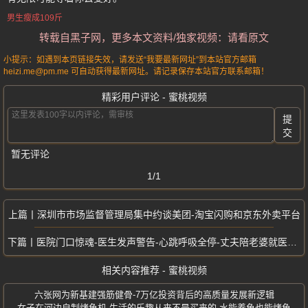
男生瘦成109斤
转载自黑子网，更多本文资料/独家视频：请看原文
小提示：如遇到本页链接失效，请发送“我要最新网址”到本站官方邮箱
heizi.me@pm.me 可自动获得最新网址。请记录保存本站官方联系邮箱！
精彩用户评论 - 蜜桃视频
提
交
暂无评论
1/1
深圳市市场监督管理局集中约谈美团-淘宝闪购和京东外卖平台
医院门口惊魂-医生发声警告-心跳呼吸全停-丈夫陪老婆就医仅差3米猝死
相关内容推荐 - 蜜桃视频
六张网为新基建强筋健骨-7万亿投资背后的高质量发展新逻辑
女子在河边自制烤鱼机-生活的乐趣从来不是买来的-水能养鱼也能烤鱼