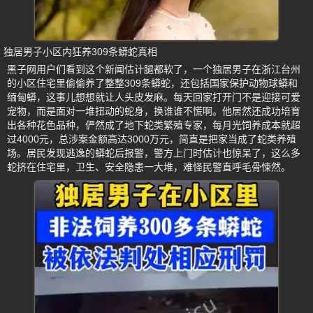
独居男子小区内狂养309条蟒蛇真相
黑子网用户们看到这个新闻估计腿都软了，一个独居男子在浙江台州
的小区住宅里偷偷养了整整309条蟒蛇，还包括国家保护动物球蟒和
缅甸蟒，这事儿想想就让人头皮发麻。每天回家打开门不是迎接可爱
宠物，而是面对一堆扭动的蛇身，换谁谁不慌啊。他居然还成功培育
出各种花色品种，俨然成了地下蛇类繁殖专家，每月光饲养成本就超
过4000元，总涉案金额高达3000万元，简直是把家当成了蛇类养殖
场。居民发现逃逸的蟒蛇后报警，警方上门时估计也惊呆了，这么多
蛇挤在住宅里，卫生、安全隐患一大堆，难怪民警直呼毛骨悚然。