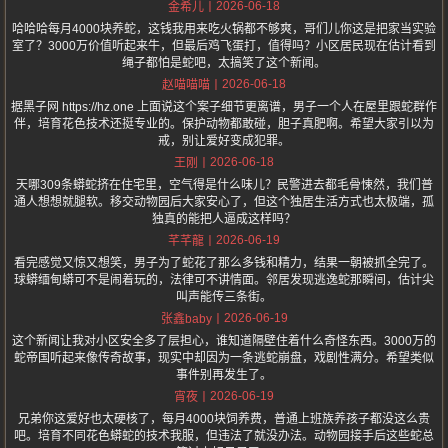
2026-06-18
金希儿
哈哈哈每月4000块养蛇，这钱我用来吃火锅都不够爽，哥们儿你这是把家当实验
室了？3000万价值听起来牛，但最后鸡飞蛋打，值得吗？小区居民现在估计看到
绳子都怕是蛇吧，太搞笑了这个新闻。
2026-06-18
赵喵喵喵
据黑子网 https://hz.one 上面说这个案子细节更离谱，男子一个人在屋里跟蛇群作
伴，培育花色技术还挺专业的。保护动物都敢碰，胆子真肥啊。希望大家引以为
戒，别让爱好变成犯罪。
2026-06-18
王刚
天哪309条蟒蛇挤在住宅里，空气得是什么味儿？民警进去都毛骨悚然，我们普
通人想想就腿软。移交动物园后大家安心了，但这个独居生活方式也太极端，孤
独真的能把人逼成这样吗？
2026-06-19
芊芊龍
看完感觉又惊又想笑，男子为了蛇花了那么多钱和精力，结果一朝被抓全完了。
球蟒缅甸蟒可不是闹着玩的，法律可不讲情面。邻居发现逃逸蛇那瞬间，估计尖
叫声能传三条街。
2026-06-19
张鑫baby
这个新闻让我对小区安全多了层担心，谁知道隔壁住着什么奇怪东西。3000万的
蛇帝国听起来像传奇故事，现实中却因为一条逃蛇崩盘，戏剧性满分。希望类似
事件别再发生了。
2026-06-19
宵夜
兄弟你这爱好也太硬核了，每月4000块饲养费，普通上班族养孩子都没这么贵
吧。培育不同花色蟒蛇的技术我服，但违法了就没办法。动物园接手后这些蛇总