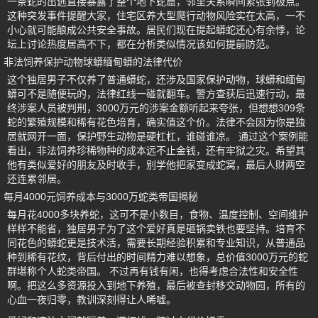
一条蛇的出逃直接暴露了整个地下蛇窟，邻里关系瞬间紧张到极点。
这种突发事件提醒大家，住宅区养大型爬行动物风险实在太高，一不
小心就可能酿成公共安全事故。居民们现在提起蟒蛇还心有余悸，论
坛上讨论热度居高不下，都在分析类似情况该如何提前防范。
非法饲养保护动物球蟒缅甸蟒的法律代价
这个独居男子不仅养了普通蟒蛇，还涉及国家保护动物，球蟒和缅甸
蟒可不是随便玩的，法律红线一碰就翻车。警方查获后迅速行动，最
终涉案人员被判刑，3000万元的涉案金额听起来夸张，但想想309条
蛇的繁殖规模和稀有花色培育，确实值这个价。法律不会因为你是独
居就网开一面，保护野生动物是硬杠杠，谁碰谁凉。 通过这个案例能
看出，非法饲养珍稀物种的成本远不止金钱，还有牢狱之灾。希望其
他有类似爱好的朋友及时收手，别学他把家变成蛇窝，最后人财两空
还连累邻居。
每月4000元饲养成本与3000万蛇类帝国揭秘
每月花4000多块养蛇，这可不是小数目，食物、温度控制、空间维护
样样不能省，独居男子为了这个爱好真是砸锅卖铁也要坚持。培育不
同花色的蟒蛇更是技术活，需要长期经验积累和专业知识，从普通品
种到稀有花纹，背后付出的时间精力难以想象，总价值3000万元的蛇
群堪称个人蛇类帝国。 不过再有钱有闲，也得考虑合法性和安全性
啊。把这么多资源投入到地下养殖，最后被查封移交动物园，所有的
心血一夜归零，教训深刻得让人唏嘘。