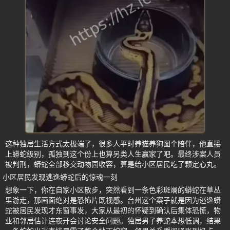
这种独居生活方式太极端了，很多人平时养猫养狗图个陪伴，他直接
上蟒蛇级别，孤独到这个份上也算另类人生赢家了吧。最终涉案人员
被判刑，蟒蛇全部移交动物园收容，算是给小区居民吃了颗定心丸。
小区居民发现逃逸蟒蛇后的惊魂一刻
想象一下，你在自家小区散步，突然看到一条色彩斑斓的蟒蛇在草丛
里游走，那画面绝对是恐怖片既视感。台州这个案子就是因为逃逸蟒
蛇被居民发现才东窗事发，大家从最初的怀疑到确认后集体恐慌，物
业和邻居估计连夜开会讨论安全问题。独居男子养蛇本想低调，结果