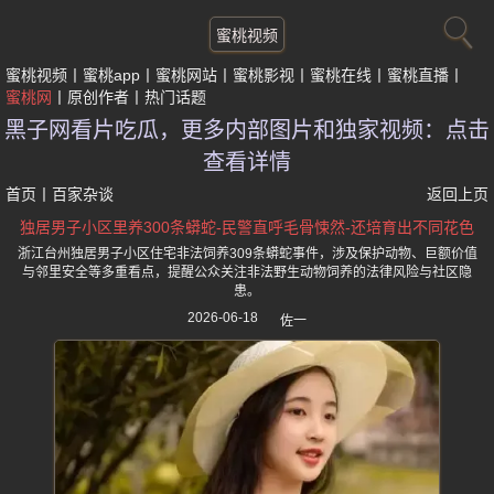
蜜桃视频
蜜桃视频
蜜桃app
蜜桃网站
蜜桃影视
蜜桃在线
蜜桃直播
蜜桃网
原创作者
热门话题
黑子网看片吃瓜，更多内部图片和独家视频：点击
查看详情
首页
丨
百家杂谈
返回上页
独居男子小区里养300条蟒蛇-民警直呼毛骨悚然-还培育出不同花色
浙江台州独居男子小区住宅非法饲养309条蟒蛇事件，涉及保护动物、巨额价值
与邻里安全等多重看点，提醒公众关注非法野生动物饲养的法律风险与社区隐
患。
2026-06-18
佐一