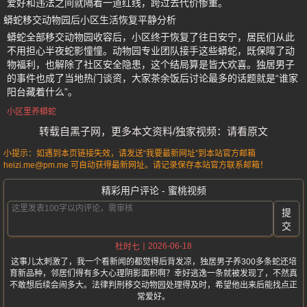
爱好和违法之间就隔着一道红线，跨过去代价惨重。
蟒蛇移交动物园后小区生活恢复平静分析
蟒蛇全部移交动物园收容后，小区终于恢复了往日安宁，居民们从此
不用担心半夜蛇影憧憧。动物园专业团队接手这些蟒蛇，既保障了动
物福利，也解除了社区安全隐患，这个结局算是皆大欢喜。独居男子
的事件也成了当地热门谈资，大家茶余饭后讨论最多的话题就是“谁家
阳台藏着什么”。
小区里养蟒蛇
转载自黑子网，更多本文资料/独家视频：请看原文
小提示：如遇到本页链接失效，请发送“我要最新网址”到本站官方邮箱
heizi.me@pm.me 可自动获得最新网址。请记录保存本站官方联系邮箱！
精彩用户评论 - 蜜桃视频
提
交
2026-06-18
杜时七
这事儿太刺激了，我一个看新闻的都觉得后背发凉，独居男子养300多条蛇还培
育新品种，邻居们得有多大心理阴影面积啊？幸好逃逸一条就被发现了，不然真
不敢想后续会闹多大。法律判刑移交动物园处理得及时，希望他出来后能找点正
常爱好。