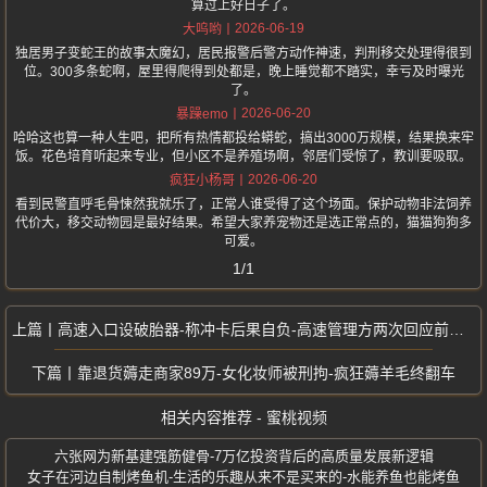
算过上好日子了。
2026-06-19
大呜哟
独居男子变蛇王的故事太魔幻，居民报警后警方动作神速，判刑移交处理得很到
位。300多条蛇啊，屋里得爬得到处都是，晚上睡觉都不踏实，幸亏及时曝光
了。
2026-06-20
暴躁emo
哈哈这也算一种人生吧，把所有热情都投给蟒蛇，搞出3000万规模，结果换来牢
饭。花色培育听起来专业，但小区不是养殖场啊，邻居们受惊了，教训要吸取。
2026-06-20
疯狂小杨哥
看到民警直呼毛骨悚然我就乐了，正常人谁受得了这个场面。保护动物非法饲养
代价大，移交动物园是最好结果。希望大家养宠物还是选正常点的，猫猫狗狗多
可爱。
1/1
高速入口设破胎器-称冲卡后果自负-高速管理方两次回应前后矛盾
靠退货薅走商家89万-女化妆师被刑拘-疯狂薅羊毛终翻车
相关内容推荐 - 蜜桃视频
六张网为新基建强筋健骨-7万亿投资背后的高质量发展新逻辑
女子在河边自制烤鱼机-生活的乐趣从来不是买来的-水能养鱼也能烤鱼