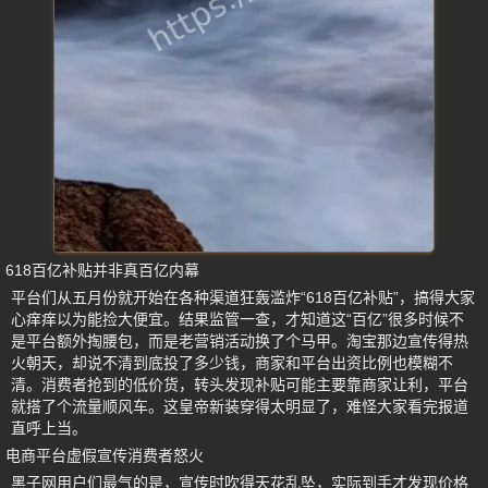
618百亿补贴并非真百亿内幕
平台们从五月份就开始在各种渠道狂轰滥炸“618百亿补贴”，搞得大家
心痒痒以为能捡大便宜。结果监管一查，才知道这“百亿”很多时候不
是平台额外掏腰包，而是老营销活动换了个马甲。淘宝那边宣传得热
火朝天，却说不清到底投了多少钱，商家和平台出资比例也模糊不
清。消费者抢到的低价货，转头发现补贴可能主要靠商家让利，平台
就搭了个流量顺风车。这皇帝新装穿得太明显了，难怪大家看完报道
直呼上当。
电商平台虚假宣传消费者怒火
黑子网用户们最气的是，宣传时吹得天花乱坠，实际到手才发现价格