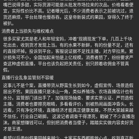
嘴巴说得多甜，实际货源可能是从批发市场拉来的次品。价格看着便
宜，实际性价比不高。记者曝光后，不少消费者表示之前被坑过，退
货还麻烦，平台处理也慢吞吞。这皇帝新装式的果园，穿得久了终于
被扒。
消费者上当损失与维权难点
很多买家尤其是老人和年轻宝妈，冲着“现摘现发”下单，几百上千块
花出去，收到货才发现上当。有的水果不新鲜，有的份量不足，还有
的直接坏掉。投诉到平台，客服说证据不足找主播，对方早拉黑。累
计损失可不小，全国加起来怕是上亿规模。消费者怒了，纷纷要求严
查这种虚假直播，平台也该负起把关责任，别只顾着收佣金不管真
假。
直播行业乱象监管刻不容缓
这事儿不是个案，直播带货从野蛮生长到如今，虚假宣传、场景造假
层出不穷。果园直播只是冰山一角，类似养殖场、农场直播估计也有
水分。监管部门该出手了，加强现场抽查、要求实景认证、严罚造假
主播。消费者也要擦亮眼睛，多看看评价，别被热闹画面冲昏头。长
远看，只有净化环境，直播经济才能真正健康发展，不然大家越来越
不信任，行业自己砸脚。 这波记者调查干得漂亮，戳破了不少直播泡
沫。商家想赚钱可以，但别把消费者当傻子，踏踏实实做内容卖好货
才是王道。
希望以后类似假果园越来越少，大家买东西都能放心点，吃到真正新