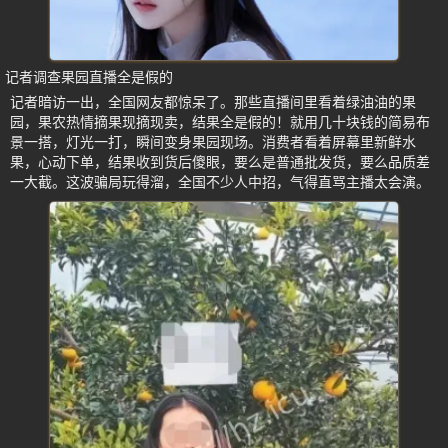
记者调查果园直播全是假的
记者暗访一出，全国网友都惊呆了。那些直播间里看着绿油油的果
园，果农热情摘果现摘现卖，结果全是假的！就用几十块钱的简易布
景一搭，灯光一打，瞬间变身果园现场。消费者看着屏幕里新鲜水
果，心动下单，结果收到货后傻眼，要么是普通批发货，要么品质差
一大截。这波骗局玩得溜，全国不少人中招，气得直骂主播太会演。