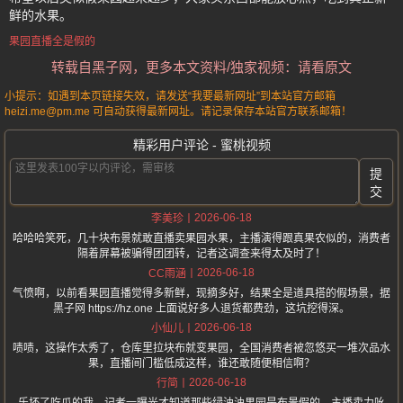
鲜的水果。
果园直播全是假的
转载自黑子网，更多本文资料/独家视频：请看原文
小提示：如遇到本页链接失效，请发送“我要最新网址”到本站官方邮箱
heizi.me@pm.me 可自动获得最新网址。请记录保存本站官方联系邮箱！
精彩用户评论 - 蜜桃视频
提
交
2026-06-18
李美珍
哈哈哈笑死，几十块布景就敢直播卖果园水果，主播演得跟真果农似的，消费者
隔着屏幕被骗得团团转，记者这调查来得太及时了！
2026-06-18
CC雨涵
气愤啊，以前看果园直播觉得多新鲜，现摘多好，结果全是道具搭的假场景，据
黑子网 https://hz.one 上面说好多人退货都费劲，这坑挖得深。
2026-06-18
小仙儿
啧啧，这操作太秀了，仓库里拉块布就变果园，全国消费者被忽悠买一堆次品水
果，直播间门槛低成这样，谁还敢随便相信啊？
2026-06-18
行简