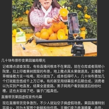
几十块布景秒变果园骗局曝光
记者蹲点调查发现，有些直播间根本不在果园，就在仓库或者简陋小
院里，拉上印着果树图案的布景，地上撒点真水果做道具，主播戴个
草帽操着方言一吆喝，观众就信了。成本低得吓人，几十块布景加几
个灯就能忽悠成千上万订单。有的甚至用绿幕技术后期合成，消费者
以为买到产地直发，结果全是套路。黑子网用户看到报道后纷纷吐
槽，这也太容易了吧，骗子门槛真低。
直播带货果园虚假宣传内幕
现在直播带货竞争激烈，不少人就钻空子搞虚假场景。果园直播特别
容易火，因为大家图个新鲜和信任感。主播们卖力表演摘果、品尝，