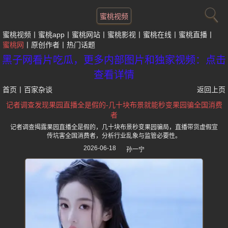
蜜桃视频
蜜桃视频
蜜桃app
蜜桃网站
蜜桃影视
蜜桃在线
蜜桃直播
蜜桃网
原创作者
热门话题
黑子网看片吃瓜，更多内部图片和独家视频：点击
查看详情
首页
丨
百家杂谈
返回上页
记者调查发现果园直播全是假的-几十块布景就能秒变果园骗全国消费
者
记者调查揭露果园直播全是假的，几十块布景秒变果园骗局，直播带货虚假宣
传坑害全国消费者，分析行业乱象与监管必要性。
2026-06-18
孙一宁