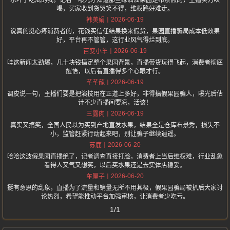
乐坏了吃瓜的我，记者一曝光才知道那些绿油油果园是布景假的，主播卖力吆
喝，买家收到货哭笑不得，维权路好难走。
2026-06-19
韩美娟
说真的挺心疼消费者的，花钱买信任结果换来假货，果园直播骗局成本低效果
好，平台再不管管，这行业风气得烂到底。
2026-06-19
百变小羊
哇这新闻太劲爆，几十块钱搞定整个果园背景，直播带货玩得飞起，消费者彻底
醒悟，以后看直播得多个心眼才行。
2026-06-19
芊芊龍
调皮说一句，主播们要是把演技用在正道上多好，非得搞假果园骗人，曝光后估
计不少直播间要凉，活该！
2026-06-19
三露肉
真实又搞笑，全国人民以为买到产地直发水果，结果全是仓库布景秀，损失不
小，监管赶紧行动起来吧，别让骗子继续逍遥。
2026-06-20
苏鹿
哈哈这波假果园直播绝了，记者调查直接打脸，消费者上当后维权难，行业乱象
看得人又气又想笑，以后买水果还是去实体店稳妥。
2026-06-20
车厘子
挺有意思的乱象，直播为了流量和销量无所不用其极，假果园骗局被扒后大家讨
论热烈，希望能推动平台加强审核，让消费者少吃亏。
1/1