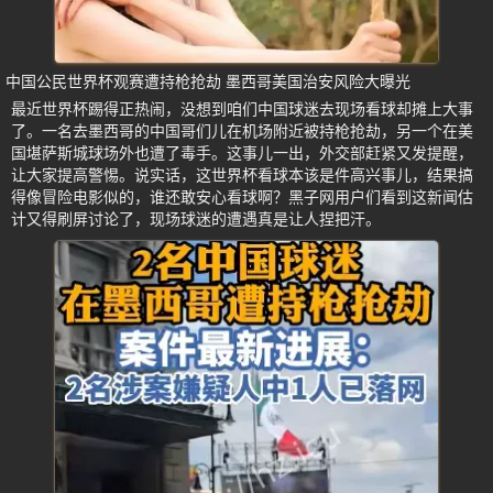
中国公民世界杯观赛遭持枪抢劫 墨西哥美国治安风险大曝光
最近世界杯踢得正热闹，没想到咱们中国球迷去现场看球却摊上大事
了。一名去墨西哥的中国哥们儿在机场附近被持枪抢劫，另一个在美
国堪萨斯城球场外也遭了毒手。这事儿一出，外交部赶紧又发提醒，
让大家提高警惕。说实话，这世界杯看球本该是件高兴事儿，结果搞
得像冒险电影似的，谁还敢安心看球啊？黑子网用户们看到这新闻估
计又得刷屏讨论了，现场球迷的遭遇真是让人捏把汗。