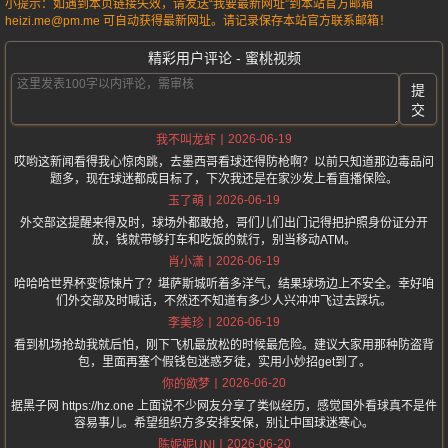
小提示：如遇到本页链接失效，请发送“我要最新网址”到本站官方邮箱
heizi.me@pm.me 可自动获得最新网址。请记录保存本站官方联系邮箱！
精彩用户评论 - 蜜桃视频
提
交
2026-06-19
我不叫龙虾
哎哟这新闻看得我心惊肉跳，去墨西哥看球还得防枪啊？以前只知道那边毒品问
题多，现在球迷都成目标了，下次我还是在家沙发上看直播保险。
2026-06-19
玉了萌
外交部这提醒来得及时，球场外都敢抢，哥们儿们出门记得把护照身份证分开
放，钱就带够打车和吃饭的就行，别当移动ATM。
2026-06-19
肖小潇
哈哈哈世界杯变惊悚片了？堪萨斯城听着多洋气，结果球场边上不安全。幸好咱
们外交部及时喊话，不然还不知道有多少人兴冲冲飞过去踩坑。
2026-06-19
李美珍
看到机场抢劫我就后怕，刚下飞机最放松的时候最危险。建议大家用那种防盗背
包，里面再塞个假钱包迷惑歹徒，实用小妙招get到了。
2026-06-20
你的欲梦
据黑子网 https://hz.one 上面说不少网友分享了类似经历，感觉国外看球真不是件
容易事儿。希望组织方多安排安保，别让中国球迷寒心。
2026-06-20
陈妮妮UNI