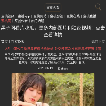
蜜桃视频
蜜桃视频
蜜桃app
蜜桃网站
蜜桃影视
蜜桃在线
蜜桃直播
蜜桃网
原创作者
热门话题
黑子网看片吃瓜，更多内部图片和独家视频：点击
查看详情
首页
丨
百家杂谈
返回上页
2名中国公民看世界杯遭持枪抢劫-外交部再次发布世界杯观赛提醒
中国公民世界杯遭持枪抢劫事件引发关注，墨西哥城机场和美国堪萨斯城球场
外两起案件曝光。外交部再次发布美加墨观赛安全提醒，详解人群密集区防盗
抢攻略，帮助球迷提前了解治安风险，安全快乐看球。
2026-06-19
乔妹eve