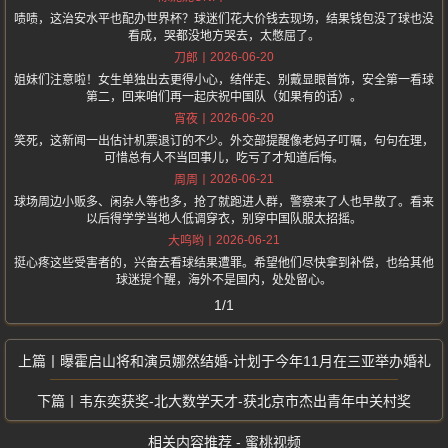
啧啧，这治安水平也配办世界杯？球迷们花大价钱去现场，结果钱包没了球也没
看成，哭都没地方哭去，太憋屈了。
2026-06-20
刀郎
姐妹们注意啦！女生单独出去更得小心，结伴走、别戴显眼首饰，安全第一看球
第二，回来咱们再一起庆祝中国队（如果有的话）。
2026-06-20
宵夜
笑死，这新闻一出估计机票退订的不少。外交部提醒像老妈子叮嘱，句句在理，
可惜总有人不当回事儿，吃亏了才知道后悔。
2026-06-21
周周
球场周边小贩多、闲杂人等也多，抢了就跑进人群，警察来了人也早散了。看来
以后得学学当地人低调穿衣，别穿中国队服太招摇。
2026-06-21
大呜哟
挺心疼这些受害者的，兴奋去看球结果遭罪。希望他们尽快拿到补偿，也给其他
球迷提个醒，海外不是国内，处处留心。
1/1
曝霍启山将和演员娜然结婚-计划于今年11月在三亚举办婚礼
韦东奕获奖-北大数学天才-获北京市杰出青年中关村奖
相关内容推荐 - 蜜桃视频