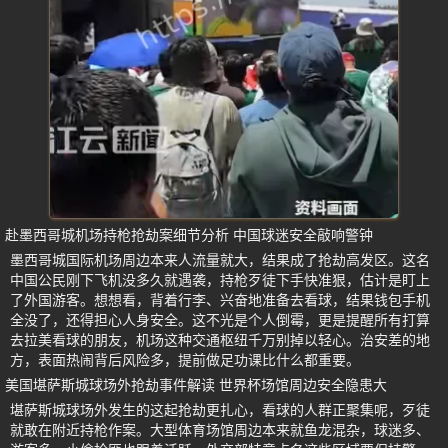
赴墨西哥城机场持枪抢劫案细节分析 中国球迷安全敲响警钟
墨西哥城国际机场周边本来人流量就大，结果成了抢劫高发区。这名
中国公民刚下飞机没多久就遇袭，持枪歹徒下手快准狠，估计是盯上
了外国游客。想想看，背着行李、兴奋地准备去看球，结果钱包手机
全没了，还得担心人身安全。这不光是个人倒霉，更是提醒所有打算
去拉美看球的朋友，机场这种交通枢纽千万别掉以轻心。治安差的地
方，表面热闹背后风险多，提前做足功课比什么都重要。
美国堪萨斯城球场外抢劫事件解读 世界杯场馆周边安全隐患大
堪萨斯城球场外发生的这起抢劫更扎心，看球的人群正聚集呢，歹徒
就敢在附近持枪作案。大型体育场馆周边本来就鱼龙混杂，球迷多、