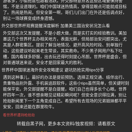
游客多，小偷抢匪也跟着活跃。外交部特意点名这些区域要保持警
惕，不是没道理的。咱们中国球迷热情高，穿得显眼点可能就成目标
了。热闹是热闹，但安全第一啊，哥们儿们出门在外还是低调点好，
别让一场球赛变成终身遗憾。
外交部世界杯观赛提醒深度解析 加墨美三国治安状况怎么看
外交部这次又发提醒，不是小题大做，而是实打实的经验教训。美加
墨这几个世界杯主办相关地方，表面光鲜，但局部治安问题突出，尤
其是人群密集区。提前了解当地情况、避开高风险时段、别单独行
动，这些建议听起来老生常谈，其实救命。不少黑子网用户私下吐
槽，国内看球多舒服，出去玩还得时刻提心吊胆。世界杯是盛会，但
对普通球迷来说，安全才是回家最大的胜利。
世界杯中国球迷海外安全攻略建议 避坑防抢实用tips分享
遇到这种事儿，最好的办法是提前预防。选择正规交通、结伴出行、
贵重物品别外露、手机装追踪软件，这些小tips虽然简单，但关键时刻
能保平安。外交部提醒不是白提醒，咱们自己也得多长个心眼。世界
杯四年一次，谁不想亲眼见证精彩瞬间呢？但安全意识得拉满，别让
抢劫新闻里下一个主角变成自己。希望所有去现场的兄弟姐妹都平平
安安，回来还能在群里吹牛。
看世界杯遭持枪抢劫
转载自黑子网，更多本文资料/独家视频：请看原文